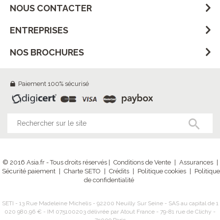
NOUS CONTACTER
ENTREPRISES
NOS BROCHURES
Paiement 100% sécurisé
© 2016 Asia.fr - Tous droits réservés |
Conditions de Vente
|
Assurances
|
Sécurité paiement
|
Charte SETO
|
Crédits
|
Politique cookies
|
Politique
de confidentialité
SETI - 13 Rue Madeleine Michelis - 92200 Neuilly Sur Seine - SAS au capital de 1
020 980,96 € - IM 075100203 délivrée par Atout France - 79-81 rue de Clichy -