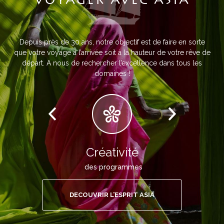
VOYAGER AVEC ASIA
Depuis près de 30 ans, notre objectif est de faire en sorte
que votre voyage à l’arrivée soit à la hauteur de votre rêve de
départ. A nous de rechercher l’excellence dans tous les
domaines !
Créativité
des programmes
DECOUVRIR L’ESPRIT ASIA