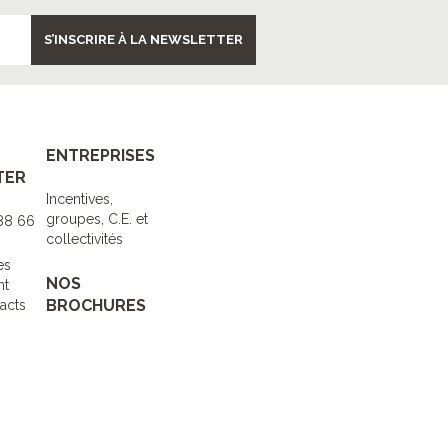
S’INSCRIRE À LA NEWSLETTER
ENTREPRISES
TER
Incentives,
groupes, C.E. et
 88 66
collectivités
es
NOS
nt
BROCHURES
acts