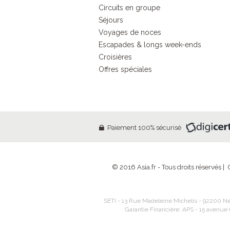
Circuits en groupe
Séjours
Voyages de noces
Escapades & longs week-ends
Croisières
Offres spéciales
Paiement 100% sécurisé
© 2016 Asia.fr - Tous droits réservés |
SETI - 13 Rue Madeleine Michelis - 92200 Neu
Garantie Financière: APS - 15 avenue