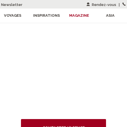
Newsletter
Rendez-vous
|
VOYAGES
INSPIRATIONS
MAGAZINE
ASIA
DECOUVRIR L’ESPACE ASIA TOULOUSE
 DE VOYAGE À T
05.61.14.51.50 /
toulouse@asia.fr
5 rue Croix Baragnon - 31 000 TOULOUSE
erture du lundi au vendredi de 9h30 à 12h30 et de 14h00 à 1