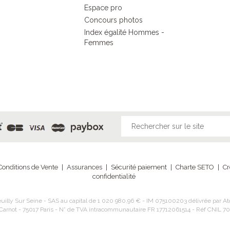
Espace pro
Concours photos
Index égalité Hommes -
Femmes
Conditions de Vente
|
Assurances
|
Sécurité paiement
|
Charte SETO
|
Cr
confidentialité
illy Sur Seine - SAS au capital de 1 020 980,96 € - IM 075100203 délivrée par Ato
 Carnot - 75017 Paris - N° de TVA intracommunautaire FR 17712061514 - Réf CNIL 70