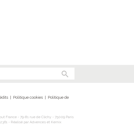
édits
|
Politique cookies
|
Politique de
ut France - 79-81 rue de Clichy - 75009 Paris
2361 - Réalisé par Advences et Kernix