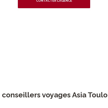
CONTACTER L’AGENCE
> Les conseillers voyages Asia Toulouse
> Notre actualité
 conseillers voyages Asia Toul