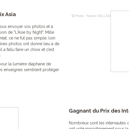
x Asia
© Photo : Fabien SELLAN
ous envoyer vos photos et à
ion de "L'Asie by Night". Mille
éat, ce ne fut pas simple, loin
rtaines photos ont donné lieu à de
 a fallu faire un choix et c’est
.
 pour la lumière diaphane de
les enseignes semblent protéger
Gagnant du Prix des In
Nombreux sont les internautes q
ont voté majoritairement pour l