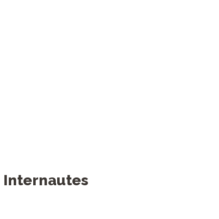
Asia
nautes
s Internautes