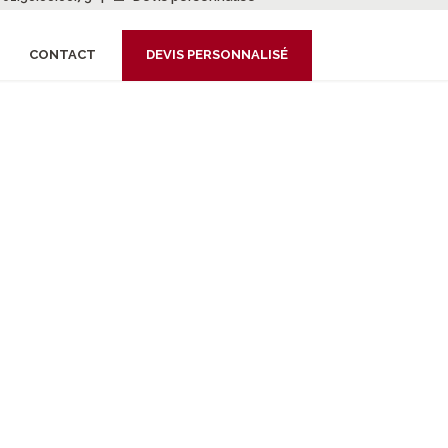
CONTACT
DEVIS PERSONNALISÉ
OS ASIA
ons reçu près de 1000 photos !
tes