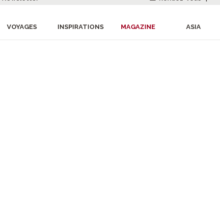
VOYAGES
INSPIRATIONS
MAGAZINE
ASIA
REVOIR LES PLUS BELLES PHOTOS DU
RAND PRIX PHOT
tre Grand Prix, sur le thème de « L'Asie by Night », nous av
Merci pour votre participation et félicitations aux vainqueurs !
Gagnants du Grand Prix Asia et du Prix des Internau