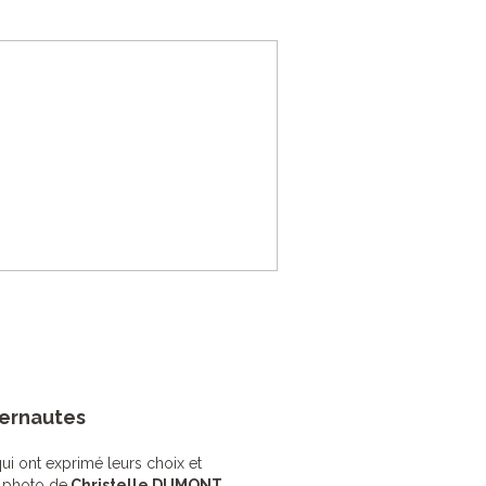
ternautes
ui ont exprimé leurs choix et
a photo de
Christelle DUMONT