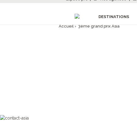
DESTINATIONS
Accueil
›
3ème grand prix Asia
3ÈME G
Pour cette 3ème édition de no
> 