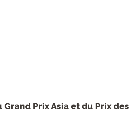
agnants de la 2ème à la 5ème place du Grand Prix 
nants de la 2ème à la 5ème place du Prix des inter
> Quelques photos que nous aimons aussi
Grand Prix Asia et du Prix de