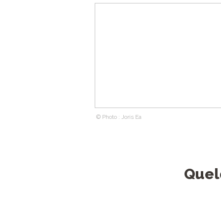
© Photo : Joris Ea
Quel