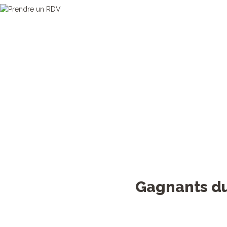
> G
> Gag
Gagnants du 