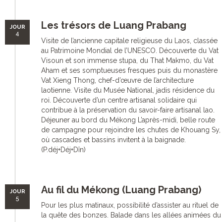
Les trésors de Luang Prabang
JOUR
4
Visite de l’ancienne capitale religieuse du Laos, classée
au Patrimoine Mondial de l’UNESCO. Découverte du Vat
Visoun et son immense stupa, du That Makmo, du Vat
Aham et ses somptueuses fresques puis du monastère
Vat Xieng Thong, chef-d’œuvre de l’architecture
laotienne. Visite du Musée National, jadis résidence du
roi. Découverte d’un centre artisanal solidaire qui
contribue à la préservation du savoir-faire artisanal lao.
Déjeuner au bord du Mékong L’après-midi, belle route
de campagne pour rejoindre les chutes de Khouang Sy,
où cascades et bassins invitent à la baignade.
(P.déj+Déj+Dîn)
Au fil du Mékong (Luang Prabang)
JOUR
5
Pour les plus matinaux, possibilité d’assister au rituel de
la quête des bonzes. Balade dans les allées animées du