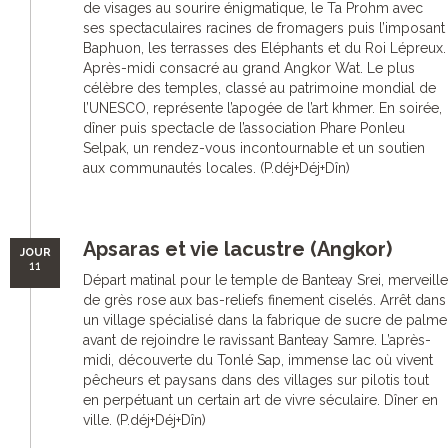
de visages au sourire énigmatique, le Ta Prohm avec
ses spectaculaires racines de fromagers puis l’imposant
Baphuon, les terrasses des Eléphants et du Roi Lépreux.
Après-midi consacré au grand Angkor Wat. Le plus
célèbre des temples, classé au patrimoine mondial de
l’UNESCO, représente l’apogée de l’art khmer. En soirée,
dîner puis spectacle de l’association Phare Ponleu
Selpak, un rendez-vous incontournable et un soutien
aux communautés locales. (P.déj+Déj+Dîn)
Apsaras et vie lacustre (Angkor)
JOUR
11
Départ matinal pour le temple de Banteay Srei, merveille
de grès rose aux bas-reliefs finement ciselés. Arrêt dans
un village spécialisé dans la fabrique de sucre de palme
avant de rejoindre le ravissant Banteay Samre. L’après-
midi, découverte du Tonlé Sap, immense lac où vivent
pêcheurs et paysans dans des villages sur pilotis tout
en perpétuant un certain art de vivre séculaire. Dîner en
ville. (P.déj+Déj+Dîn)