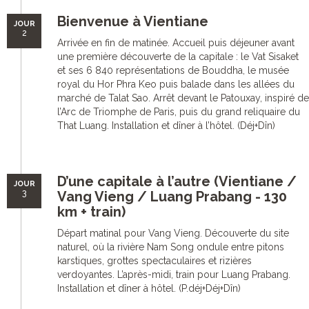
Bienvenue à Vientiane
JOUR
2
Arrivée en fin de matinée. Accueil puis déjeuner avant
une première découverte de la capitale : le Vat Sisaket
et ses 6 840 représentations de Bouddha, le musée
royal du Hor Phra Keo puis balade dans les allées du
marché de Talat Sao. Arrêt devant le Patouxay, inspiré de
l’Arc de Triomphe de Paris, puis du grand reliquaire du
That Luang. Installation et dîner à l’hôtel. (Déj+Dîn)
D’une capitale à l’autre (Vientiane /
JOUR
3
Vang Vieng / Luang Prabang - 130
km + train)
Départ matinal pour Vang Vieng. Découverte du site
naturel, où la rivière Nam Song ondule entre pitons
karstiques, grottes spectaculaires et rizières
verdoyantes. L’après-midi, train pour Luang Prabang.
Installation et dîner à hôtel. (P.déj+Déj+Dîn)