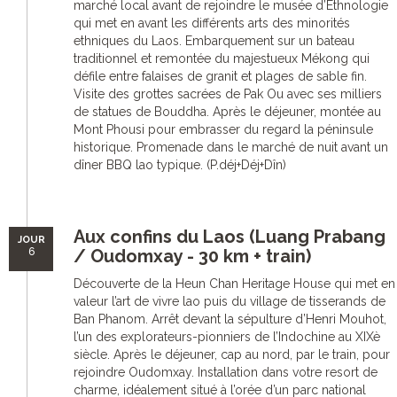
marché local avant de rejoindre le musée d’Ethnologie
qui met en avant les différents arts des minorités
ethniques du Laos. Embarquement sur un bateau
traditionnel et remontée du majestueux Mékong qui
défile entre falaises de granit et plages de sable fin.
Visite des grottes sacrées de Pak Ou avec ses milliers
de statues de Bouddha. Après le déjeuner, montée au
Mont Phousi pour embrasser du regard la péninsule
historique. Promenade dans le marché de nuit avant un
dîner BBQ lao typique. (P.déj+Déj+Dîn)
Aux confins du Laos (Luang Prabang
JOUR
6
/ Oudomxay - 30 km + train)
Découverte de la Heun Chan Heritage House qui met en
valeur l’art de vivre lao puis du village de tisserands de
Ban Phanom. Arrêt devant la sépulture d’Henri Mouhot,
l’un des explorateurs-pionniers de l’Indochine au XIXè
siècle. Après le déjeuner, cap au nord, par le train, pour
rejoindre Oudomxay. Installation dans votre resort de
charme, idéalement situé à l’orée d’un parc national