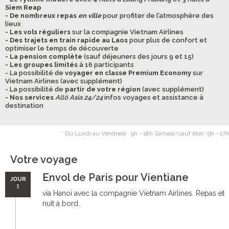
Siem Reap
- De nombreux repas
en ville
pour profiter de l’atmosphère des
lieux
- Les vols réguliers
sur la compagnie Vietnam Airlines
- Des trajets en train rapide au Laos
pour plus de confort et
optimiser le temps de découverte
- La pension complète
(sauf déjeuners des jours 9 et 15)
- Les groupes limités
à 16 participants
- La possibilité de
voyager en classe Premium Economy
sur
Vietnam Airlines (avec supplément)
- La possibilité de
partir de votre région
(avec supplément)
- Nos services
Allô Asia 24/24
infos voyages et assistance à
destination
* Du Lundi au Vendredi : 9h - 18h Samedi (sauf été) : 9h - 17h
Votre voyage
Envol de Paris pour Vientiane
JOUR
1
via Hanoi avec la compagnie Vietnam Airlines. Repas et
nuit à bord.