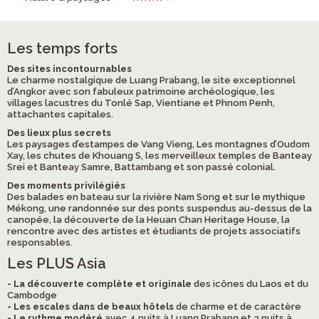
Les temps forts
Des sites incontournables
Le charme nostalgique de Luang Prabang, le site exceptionnel
d’Angkor avec son fabuleux patrimoine archéologique, les
villages lacustres du Tonlé Sap, Vientiane et Phnom Penh,
attachantes capitales.
Des lieux plus secrets
Les paysages d’estampes de Vang Vieng, Les montagnes d’Oudom
Xay, les chutes de Khouang S, les merveilleux temples de Banteay
Srei et Banteay Samre, Battambang et son passé colonial.
Des moments privilégiés
Des balades en bateau sur la rivière Nam Song et sur le mythique
Mékong, une randonnée sur des ponts suspendus au-dessus de la
canopée, la découverte de la Heuan Chan Heritage House, la
rencontre avec des artistes et étudiants de projets associatifs
responsables.
Les PLUS Asia
- La découverte complète et originale
des icônes du Laos et du
Cambodge
- Les escales dans de beaux hôtels
de charme et de caractère
- Le rythme modéré
avec 4 nuits à Luang Prabang et 3 nuits à