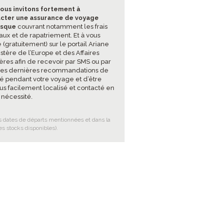
ous invitons fortement à
cter une assurance de voyage
isque
couvrant notamment les frais
ux et de rapatriement. Et à vous
e (gratuitement) sur le portail Ariane
stère de l’Europe et des Affaires
ères afin de recevoir par SMS ou par
les dernières recommandations de
té pendant votre voyage et d’être
lus facilement localisé et contacté en
 nécessité.
es dates de départs mentionnées et dans la
es stocks disponibles).