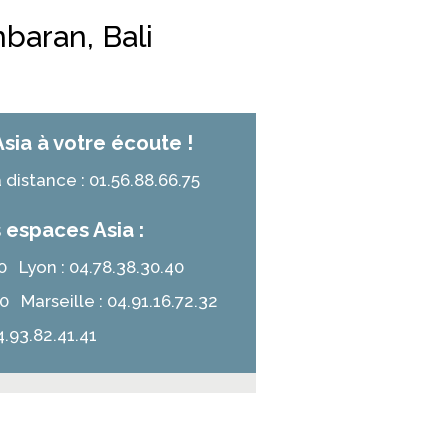
mbaran, Bali
Asia à votre écoute !
distance : 01.56.88.66.75
 espaces Asia :
.10 Lyon : 04.78.38.30.40
50 Marseille : 04.91.16.72.32
4.93.82.41.41