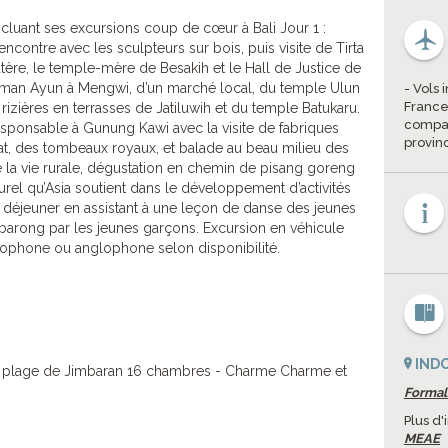
cluant ses excursions coup de cœur à Bali Jour 1 :
encontre avec les sculpteurs sur bois, puis visite de Tirta
atère, le temple-mère de Besakih et le Hall de Justice de
Taman Ayun à Mengwi, d’un marché local, du temple Ulun
- Vols
France
rizières en terrasses de Jatiluwih et du temple Batukaru.
compag
esponsable à Gunung Kawi avec la visite de fabriques
provin
anat, des tombeaux royaux, et balade au beau milieu des
de la vie rurale, dégustation en chemin de pisang goreng
urel qu’Asia soutient dans le développement d’activités
ux déjeuner en assistant à une leçon de danse des jeunes
 barong par les jeunes garçons. Excursion en véhicule
ncophone ou anglophone selon disponibilité.
IND
 plage de Jimbaran 16 chambres - Charme Charme et
Formali
Plus d'
MEAE