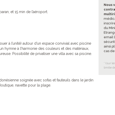
Nous v
contra
aran, et 15 min de l’aéroport.
multir
médica
inscrir
du Mini
Etrang
email 
sécuri
louer à l’unité) autour d’un espace convivial avec piscine
ainsi p
nt un hymne à l’harmonie des couleurs et des matériaux,
cas de
use. Possibilité de privatiser une villa avec sa piscine.
* (sur l
limite d
donésienne soignée avec sofas et fauteuils dans le jardin
outique, navette pour la plage.