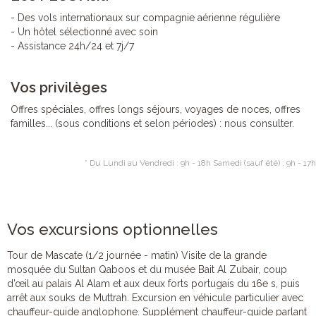
- Des vols internationaux sur compagnie aérienne régulière
- Un hôtel sélectionné avec soin
- Assistance 24h/24 et 7j/7
Vos privilèges
Offres spéciales, offres longs séjours, voyages de noces, offres
familles... (sous conditions et selon périodes) : nous consulter.
* Du Lundi au Vendredi : 9h - 18h Samedi (sauf été) : 9h - 17h
Vos excursions optionnelles
Tour de Mascate (1/2 journée - matin) Visite de la grande
mosquée du Sultan Qaboos et du musée Bait Al Zubair, coup
d’œil au palais Al Alam et aux deux forts portugais du 16e s, puis
arrêt aux souks de Muttrah. Excursion en véhicule particulier avec
chauffeur-guide anglophone. Supplément chauffeur-guide parlant