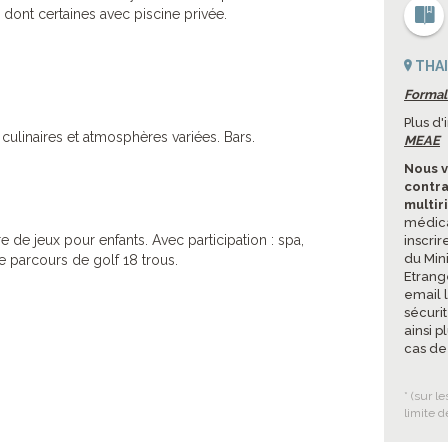
 dont certaines avec piscine privée.
THA
Formal
Plus d
ulinaires et atmosphères variées. Bars.
MEAE
Nous v
contra
multir
médica
re de jeux pour enfants. Avec participation : spa,
inscrir
du Mini
e parcours de golf 18 trous.
Etrang
email 
sécuri
ainsi p
cas de
* (sur l
limite d