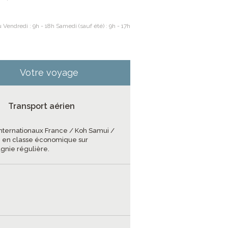
 Vendredi : 9h - 18h Samedi (sauf été) : 9h - 17h
Votre voyage
Transport aérien
 internationaux France / Koh Samui /
 en classe économique sur
nie régulière.