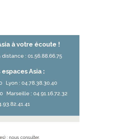
Asia à votre écoute !
distance : 01.56.88.66.75
 espaces Asia :
.10 Lyon : 04.78.38.30.40
50 Marseille : 04.91.16.72.32
4.93.82.41.41
es) : nous consulter.