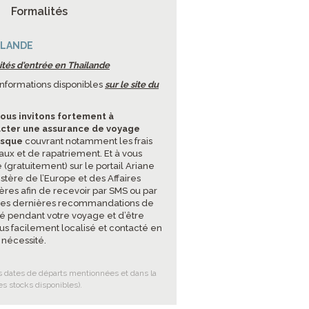
Formalités
ILANDE
ités d'entrée en Thailande
'informations disponibles
sur le site du
ous invitons fortement à
cter une assurance de voyage
isque
couvrant notamment les frais
ux et de rapatriement. Et à vous
e (gratuitement) sur le portail Ariane
stère de l’Europe et des Affaires
ères afin de recevoir par SMS ou par
les dernières recommandations de
té pendant votre voyage et d’être
lus facilement localisé et contacté en
 nécessité.
es dates de départs mentionnées et dans la
es stocks disponibles).