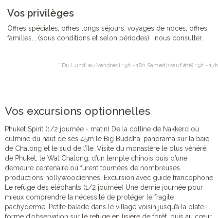
Vos privilèges
Offres spéciales, offres longs séjours, voyages de noces, offres
familles... (sous conditions et selon périodes) : nous consulter.
* Du Lundi au Vendredi : 9h - 18h Samedi (sauf été) : 9h - 17h
Vos excursions optionnelles
Phuket Spirit (1/2 journée - matin) De la colline de Nakkerd où
culmine du haut de ses 45m le Big Buddha, panorama sur la baie
de Chalong et le sud de l’île. Visite du monastère le plus vénéré
de Phuket, le Wat Chalong, d’un temple chinois puis d’une
demeure centenaire où furent tournées de nombreuses
productions hollywoodiennes. Excursion avec guide francophone
Le refuge des éléphants (1/2 journée) Une demie journée pour
mieux comprendre la nécessité de protéger le fragile
pachyderme. Petite balade dans le village voisin jusqu’à la plate-
forme d’observation sur le refuge en lisière de forêt, puis au cœur