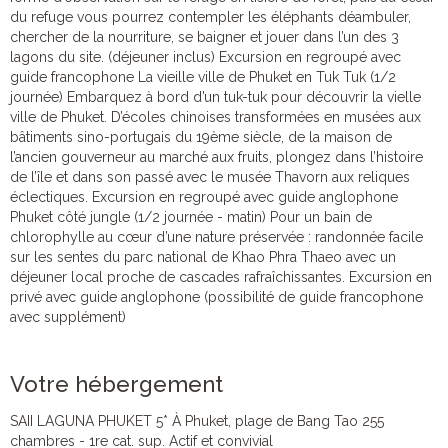
du refuge vous pourrez contempler les éléphants déambuler,
chercher de la nourriture, se baigner et jouer dans l’un des 3
lagons du site. (déjeuner inclus) Excursion en regroupé avec
guide francophone La vieille ville de Phuket en Tuk Tuk (1/2
journée) Embarquez à bord d’un tuk-tuk pour découvrir la vielle
ville de Phuket. D’écoles chinoises transformées en musées aux
bâtiments sino-portugais du 19ème siècle, de la maison de
l’ancien gouverneur au marché aux fruits, plongez dans l’histoire
de l’île et dans son passé avec le musée Thavorn aux reliques
éclectiques. Excursion en regroupé avec guide anglophone
Phuket côté jungle (1/2 journée - matin) Pour un bain de
chlorophylle au cœur d’une nature préservée : randonnée facile
sur les sentes du parc national de Khao Phra Thaeo avec un
déjeuner local proche de cascades rafraîchissantes. Excursion en
privé avec guide anglophone (possibilité de guide francophone
avec supplément)
Votre hébergement
SAII LAGUNA PHUKET 5* À Phuket, plage de Bang Tao 255
chambres - 1re cat. sup. Actif et convivial