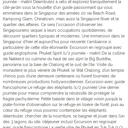
journée - matin) Déambulez à vélo et explorez tranquillement la
cité-jardin sous la houlette d'un guide passionnant qui vous
emmènera dans le Singapour des années 20 via Beach Road,
Kampong Glam, Chinatown...mais aussi la Singapore River et le
quartier des affaires. Ce sera l'occasion d'observer les
Singapouriens vaquer à leurs occupations quotidiennes, de
découvrir quartiers typiques et modernes. Une immersion dans le
Singapour d'hier et aujourd'hui pour ressentir l'ambiance si
particulière de cette ville étonnante. Excursion en regroupé avec
guide anglophone. Phuket Spirit (1/2 journée - matin) De la colline
de Nakkerd où culmine du haut de ses 45m le Big Buddha,
panorama sur la baie de Chalong et le sud de l’île. Visite du
monastère le plus vénéré de Phuket, le Wat Chalong, d’un temple
chinois puis d’une demeure centenaire où furent tournées de
nombreuses productions hollywoodiennes. Excursion avec guide
francophone Le refuge des éléphants (1/2 journée) Une demie
journée pour mieux comprendre la nécessité de protéger le
fragile pachyderme. Petite balade dans le village voisin jusqu’à la
plate-forme d’observation sur le refuge en lisière de forêt, puis au
cœur du refuge vous pourrez contempler les éléphants
déambuler, chercher de la nourriture, se baigner et jouer dans l’un
des 3 lagons du site. (déjeuner inclus) Excursion en regroupé
avec guide francophone La vieille ville de Phuket en Tuk Tuk (1/2