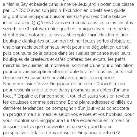
à Marina Bay et balade dans le merveilleux jardin botanique classé
par l’UNESCO avec son jardin. Excursion en privatif avec guide
anglophone Singapour buissonnier (1/2 journée) Cette balade
insolite à pied (3h30 env.) vous emmènera dans les coins les plus
secrets de Chinatown, entre quartiers typiques avec leurs belles
shophouses colorées, le ravissant temple Thian Hok Keng, une
boutique d’antiquités où l’on peut chiner toutes sortes d’objets et
une pharmacie traditionnelle. Arrêt pour une dégustation de thé,
puis poursuite de la balade dans les ruelles tendance avec leurs
boutiques de créateurs et cafés préférés des expats, les petits
marchés de quartier, et montée au sommet d’une tour d’habitation
pour une vue exceptionnelle sur toute la ville ! Tous les jours sauf
dimanche. Excursion en privatif avec guide francophone
Singapour Inside Vivez Singapour de l’intérieur Quoi de mieux
pour ressentir une ville que de s’y promener aux côtés d’un ami
local ? Expatrié et francophone, il (ou elle) saura vous en révéler
les coulisses comme personne. Bons plans, adresses d’initiés ou
dernières tendances, ce compagnon d’un jour vous concoctera
un programme sur mesure, selon vos envies et vos hobbies, pour
vous montrer son Singapour à lui. Une expérience en immersion
aussi instructive que conviviale… et un very good trip en
perspective ! Détails : nous consulter. Singapour à vélo (1/2