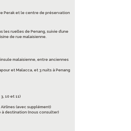
de Perak et le centre de préservation
s les ruelles de Penang, suivie d’une
isine de rue malaisienne.
ninsule malaisienne, entre anciennes
gapour et Malacca, et 3 nuits à Penang
3, 10 et 11)
 Airlines (avec supplément)
 à destination (nous consulter)