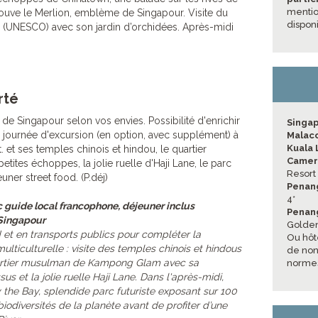
mentio
rouve le Merlion, emblème de Singapour. Visite du
dispon
e (UNESCO) avec son jardin d’orchidées. Après-midi
rté
 de Singapour selon vos envies. Possibilité d'enrichir
Singa
 journée d'excursion (en option, avec supplément) à
Malac
Kuala
St. et ses temples chinois et hindou, le quartier
Camer
etites échoppes, la jolie ruelle d'Haji Lane, le parc
Resort
ner street food. (P.déj)
Penan
4*
c guide local francophone, déjeuner inclus
Penang
Singapour
Golden
 et en transports publics pour compléter la
Ou hôt
ulticulturelle : visite des temples chinois et hindous
de non 
uartier musulman de Kampong Glam avec sa
normes
s et la jolie ruelle Haji Lane. Dans l'après-midi,
 the Bay, splendide parc futuriste exposant sur 100
odiversités de la planète avant de profiter d’une