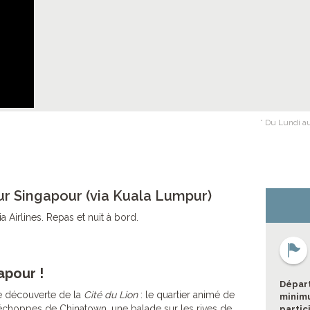
* Du Lundi au
ur Singapour (via Kuala Lumpur)
 Airlines. Repas et nuit à bord.
apour !
Départ
re découverte de la
Cité du Lion
: le quartier animé de
minimu
et échoppes de Chinatown, une balade sur les rives de
partic