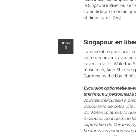
la Singapore River où se t
splendide jardin botaniqu
et dîner libres. (Déj)
Singapour en libe
JOUR
3
Journée libre pour profiter
votre découverte avec une
travers la ville ; Waterloo 
musulman, Arab St. et ses p
Gardens by the Bay et déjeu
Excursion optionnelle ave
(minimum 4 personnes) à 
Journée d’excursion à pied
découverte de cette ville m
de Waterloo Street, le q
mosquée, boutiques de tissu
exploration de Gardens by
hectares les nombreuses bi