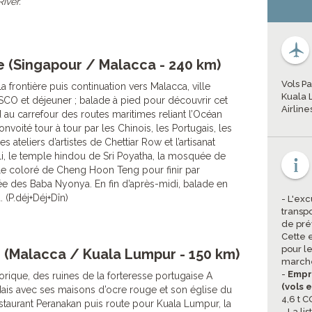
iver.
ie (Singapour / Malacca - 240 km)
Vols Pa
 frontière puis continuation vers Malacca, ville
Kuala 
SCO et déjeuner ; balade à pied pour découvrir cet
Airline
u carrefour des routes maritimes reliant l’Océan
nvoité tour à tour par les Chinois, les Portugais, les
es ateliers d’artistes de Chettiar Row et l’artisanat
i, le temple hindou de Sri Poyatha, la mosquée de
e coloré de Cheng Hoon Teng pour finir par
ée des Baba Nyonya. En fin d’après-midi, balade en
. (P.déj+Déj+Dîn)
- L'exc
transpo
de pré
Cette 
pour le
 (Malacca / Kuala Lumpur - 150 km)
marche
-
Empr
torique, des ruines de la forteresse portugaise A
(vols 
dais avec ses maisons d’ocre rouge et son église du
4,6 t C
staurant Peranakan puis route pour Kuala Lumpur, la
- La li