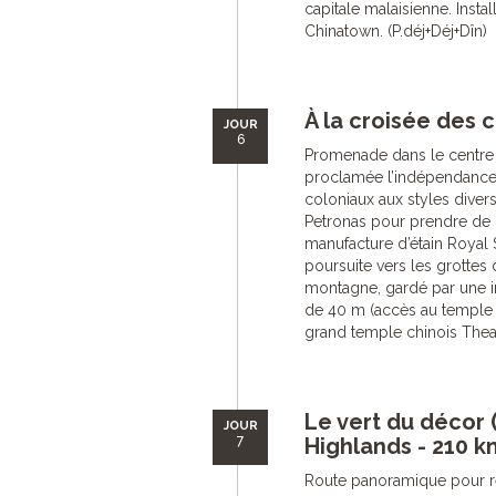
capitale malaisienne. Instal
Chinatown. (P.déj+Déj+Dîn)
À la croisée des 
JOUR
6
Promenade dans le centre h
proclamée l’indépendance 
coloniaux aux styles divers
Petronas pour prendre de la
manufacture d’étain Royal 
poursuite vers les grottes 
montagne, gardé par une i
de 40 m (accès au temple 
grand temple chinois Thean
Le vert du décor
JOUR
7
Highlands - 210 k
Route panoramique pour rej