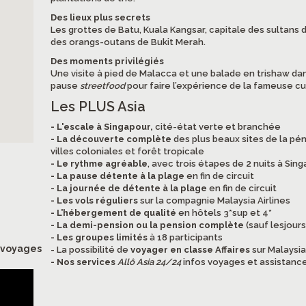
Des lieux plus secrets
Les grottes de Batu, Kuala Kangsar, capitale des sultans 
des orangs-outans de Bukit Merah.
Des moments privilégiés
Une visite à pied de Malacca et une balade en trishaw dan
pause
streetfood
pour faire l’expérience de la fameuse cu
Les PLUS Asia
- L'escale à Singapour,
cité-état verte et branchée
- La découverte complète
des plus beaux sites de la pé
villes coloniales et forêt tropicale
- Le rythme agréable
, avec trois étapes de 2 nuits à Sin
- La pause détente à la plage
en fin de circuit
- La journée de détente à la plage
en fin de circuit
- Les vols réguliers
sur la compagnie Malaysia Airlines
- L’hébergement de qualité
en hôtels 3*sup et 4*
- La demi-pension ou la pension complète
(sauf lesjours 
- Les groupes limités
à 18 participants
s voyages
- La possibilité de
voyager en classe Affaires
sur Malaysia
- Nos services
Allô Asia 24/24
infos voyages et assistance