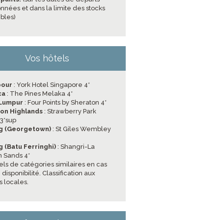
nnées et dans la limite des stocks
ibles)
Vos hôtels
pour
: York Hotel Singapore 4*
ca
: The Pines Melaka 4*
 Lumpur
: Four Points by Sheraton 4*
on Highlands
: Strawberry Park
 3*sup
g (Georgetown)
: St Giles Wembley
 (Batu Ferringhi)
: Shangri-La
 Sands 4*
els de catégories similaires en cas
disponibilité. Classification aux
 locales.