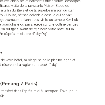
eures chinoises et bâtiments britanniques, échoppes
tisanat, visite de la ravissante Maison Bleue de
 à la fin du 19e s et de la superbe maison du clan
folk House, bâtisse coloniale cossue qui servait
 gouverneurs britanniques, visite du temple Kek Lok
e bouddhiste du pays, élevé sur une colline par des
 fin du 19e s. avant de rejoindre votre hôtel sur la
in d’après-midi libre. (P.déj+Déj)
e
 de votre hôtel, sa plage, sa belle piscine lagon et
réserver et à régler sur place). (P.déj)
(Penang / Paris)
 transfert dans l'après-midi à l'aéroport. Envol pour
éj)