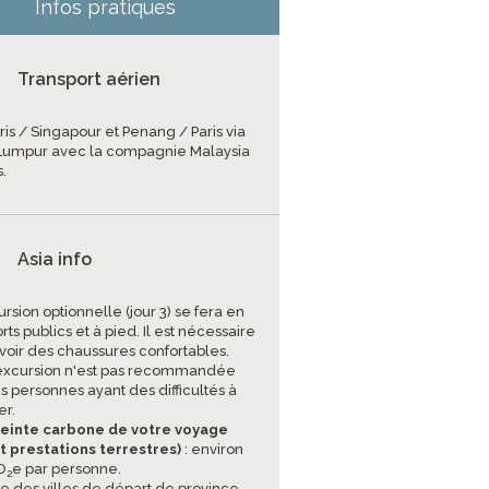
Infos pratiques
Transport aérien
ris / Singapour et Penang / Paris via
Lumpur avec la compagnie Malaysia
s.
Asia info
ursion optionnelle (jour 3) se fera en
rts publics et à pied. Il est nécessaire
voir des chaussures confortables.
excursion n'est pas recommandée
s personnes ayant des difficultés à
r.
einte carbone de votre voyage
et prestations terrestres)
: environ
O
e par personne.
2
ste des villes de départ de province