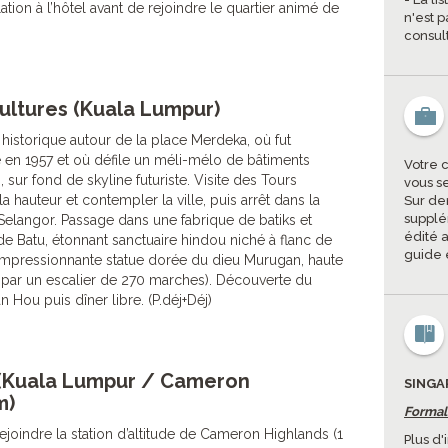
lation à l’hôtel avant de rejoindre le quartier animé de
n'est p
consul
cultures (Kuala Lumpur)
istorique autour de la place Merdeka, où fut
en 1957 et où défile un méli-mélo de bâtiments
Votre 
, sur fond de skyline futuriste. Visite des Tours
vous s
 hauteur et contempler la ville, puis arrêt dans la
Sur de
supplé
Selangor. Passage dans une fabrique de batiks et
édité a
de Batu, étonnant sanctuaire hindou niché à flanc de
guide 
mpressionnante statue dorée du dieu Murugan, haute
par un escalier de 270 marches). Découverte du
 Hou puis dîner libre. (P.déj+Déj)
 (Kuala Lumpur / Cameron
SINGA
m)
Formal
oindre la station d’altitude de Cameron Highlands (1
Plus d