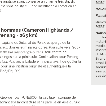
re anglaise ayant conservé un charme très British,
MEAE
 maisons de style Tudor. Installation à l’hôtel en fin
MALAIS
)
Formali
Plus d
MEAE
s hommes (Cameron Highlands /
Nous v
Penang - 265 km)
contra
multir
 capitale du Sultanat de Perak, et aperçu de la
médica
 aux dômes et minarets dorés. Poursuite vers l’éco-
inscrir
ite de
l’île des orangs-outans
, seul centre de
du Mini
 singes sur la péninsule. Continuation pour Penang,
Etrang
rient
. Puis petite balade en trishaw, avant de goûter la
email 
pour une initiation originale et authentique à la
sécuri
P.déj+Déj+Dîn)
ainsi p
cas de
George Town (UNESCO), la capitale historique de
égnant et à l’architecture sans pareille en Asie du Sud