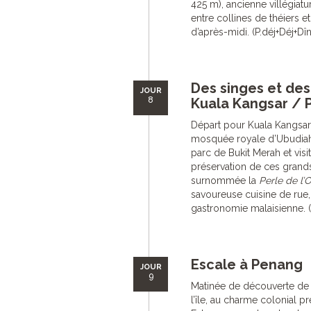
425 m), ancienne villégiatu
entre collines de théiers et
d’après-midi. (P.déj+Déj+Dîn
Des singes et de
JOUR
8
Kuala Kangsar / 
Départ pour Kuala Kangsar,
mosquée royale d’Ubudiah,
parc de Bukit Merah et vis
préservation de ces grands
surnommée la
Perle de l’O
savoureuse cuisine de rue, 
gastronomie malaisienne. (
Escale à Penang
JOUR
9
Matinée de découverte de 
l’île, au charme colonial pr