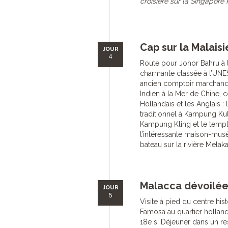
croisière sur la Singapore R
Cap sur la Malais
JOUR
4
Route pour Johor Bahru à la
charmante classée à l’UNE
ancien comptoir marchand a
Indien à la Mer de Chine, co
Hollandais et les Anglais : l
traditionnel à Kampung Kul
Kampung Kling et le templ
l’intéressante maison-mus
bateau sur la rivière Melaka
Malacca dévoilée
JOUR
5
Visite à pied du centre his
Famosa au quartier hollan
18e s. Déjeuner dans un re