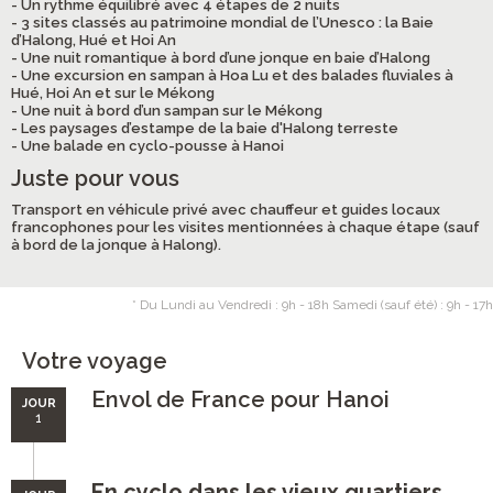
- Un rythme équilibré avec 4 étapes de 2 nuits
- 3 sites classés au patrimoine mondial de l’Unesco : la Baie
d’Halong, Hué et Hoi An
- Une nuit romantique à bord d’une jonque en baie d’Halong
- Une excursion en sampan à Hoa Lu et des balades fluviales à
Hué, Hoi An et sur le Mékong
- Une nuit à bord d’un sampan sur le Mékong
- Les paysages d’estampe de la baie d'Halong terreste
- Une balade en cyclo-pousse à Hanoi
Juste pour vous
Transport en véhicule privé avec chauffeur et guides locaux
francophones pour les visites mentionnées à chaque étape (sauf
à bord de la jonque à Halong).
* Du Lundi au Vendredi : 9h - 18h Samedi (sauf été) : 9h - 17h
Votre voyage
Envol de France pour Hanoi
JOUR
1
En cyclo dans les vieux quartiers