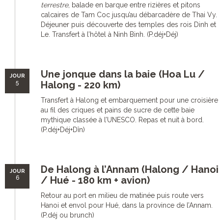
terrestre
, balade en barque entre rizières et pitons
calcaires de Tam Coc jusqu’au débarcadère de Thai Vy.
Déjeuner puis découverte des temples des rois Dinh et
Le. Transfert à l’hôtel à Ninh Binh. (P.déj+Déj)
Une jonque dans la baie (Hoa Lu /
JOUR
5
Halong - 220 km)
Transfert à Halong et embarquement pour une croisière
au fil des criques et pains de sucre de cette baie
mythique classée à l’UNESCO. Repas et nuit à bord.
(P.déj+Déj+Dîn)
De Halong à l’Annam (Halong / Hanoi
JOUR
6
/ Hué - 180 km + avion)
Retour au port en milieu de matinée puis route vers
Hanoi et envol pour Hué, dans la province de l’Annam.
(P.déj ou brunch)