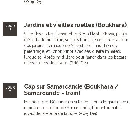
(P.déj+Déj)
Jardins et vieilles ruelles (Boukhara)
JOUR
6
Suite des visites : l’ensemble Sitora I Mohi Khosa, palais
d’été du dernier émir, ses pavillons et son harem autour
des jardins, le mausolée Nakhsbandi, haut-lieu de
pèlerinage, et Tchor Minor avec ses quatre minarets
turquoise. Après-midi libre pour flâner dans les bazars
et les ruelles de la ville. (P.déj+Déj)
Cap sur Samarcande (Boukhara /
JOUR
7
Samarcande - train)
Matinée libre. Déjeuner en ville, transfert à la gare et train
rapide en direction de Samarcande, l’incontournable
joyau de la Route de la Soie. (P.déj+Déj)