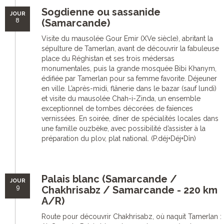
Sogdienne ou sassanide
JOUR
8
(Samarcande)
Visite du mausolée Gour Emir (XVe siècle), abritant la
sépulture de Tamerlan, avant de découvrir la fabuleuse
place du Réghistan et ses trois médersas
monumentales, puis la grande mosquée Bibi Khanym,
édifiée par Tamerlan pour sa femme favorite. Déjeuner
en ville. L’après-midi, flânerie dans le bazar (sauf lundi)
et visite du mausolée Chah-i-Zinda, un ensemble
exceptionnel de tombes décorées de faïences
vernissées. En soirée, dîner de spécialités locales dans
une famille ouzbèke, avec possibilité d’assister à la
préparation du plov, plat national. (P.déj+Déj+Dîn)
Palais blanc (Samarcande /
JOUR
9
Chakhrisabz / Samarcande - 220 km
A/R)
Route pour découvrir Chakhrisabz, où naquit Tamerlan :