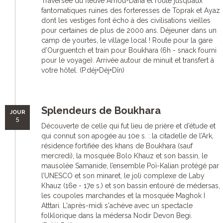
Traversée du fleuve Amou-Daria et route jusqu’aux
fantomatiques ruines des forteresses de Toprak et Ayaz
dont les vestiges font écho à des civilisations vieilles
pour certaines de plus de 2000 ans. Déjeuner dans un
camp de yourtes, le village local ! Route pour la gare
d’Ourguentch et train pour Boukhara (6h - snack fourni
pour le voyage). Arrivée autour de minuit et transfert à
votre hôtel. (P.déj+Déj+Dîn)
Splendeurs de Boukhara
JOUR
5
Découverte de celle qui fut lieu de prière et d’étude et
qui connut son apogée au 10e s. : la citadelle de l’Ark,
résidence fortifiée des khans de Boukhara (sauf
mercredi), la mosquée Bolo Khauz et son bassin, le
mausolée Samanide, l’ensemble Poï-Kalian protégé par
l’UNESCO et son minaret, le joli complexe de Laby
Khauz (16e - 17e s.) et son bassin entouré de médersas,
les coupoles marchandes et la mosquée Maghok I
Atttari. L'après-midi s'achève avec un spectacle
folklorique dans la médersa Nodir Devon Begi.