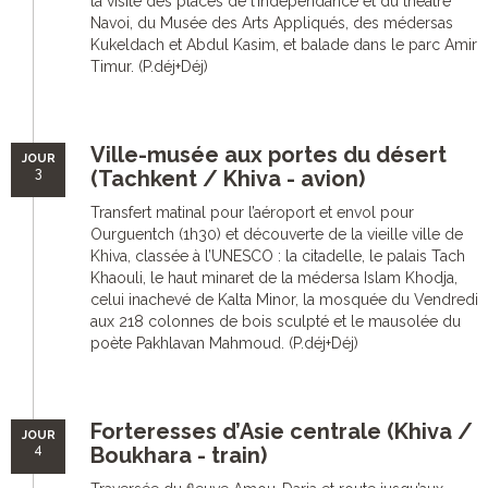
la visite des places de l’indépendance et du théâtre
Navoi, du Musée des Arts Appliqués, des médersas
Kukeldach et Abdul Kasim, et balade dans le parc Amir
Timur. (P.déj+Déj)
Ville-musée aux portes du désert
JOUR
3
(Tachkent / Khiva - avion)
Transfert matinal pour l’aéroport et envol pour
Ourguentch (1h30) et découverte de la vieille ville de
Khiva, classée à l’UNESCO : la citadelle, le palais Tach
Khaouli, le haut minaret de la médersa Islam Khodja,
celui inachevé de Kalta Minor, la mosquée du Vendredi
aux 218 colonnes de bois sculpté et le mausolée du
poète Pakhlavan Mahmoud. (P.déj+Déj)
Forteresses d’Asie centrale (Khiva /
JOUR
4
Boukhara - train)