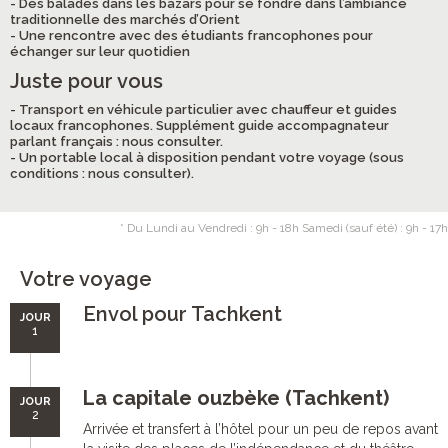
- Des balades dans les bazars pour se fondre dans l’ambiance
traditionnelle des marchés d’Orient
- Une rencontre avec des étudiants francophones pour
échanger sur leur quotidien
Juste pour vous
- Transport en véhicule particulier avec chauffeur et guides
locaux francophones. Supplément guide accompagnateur
parlant français : nous consulter.
- Un portable local à disposition pendant votre voyage (sous
conditions : nous consulter).
* Du Lundi au Vendredi : 9h - 18h Samedi (sauf été) : 9h - 17h
Votre voyage
Envol pour Tachkent
JOUR
1
La capitale ouzbèke (Tachkent)
JOUR
2
Arrivée et transfert à l’hôtel pour un peu de repos avant