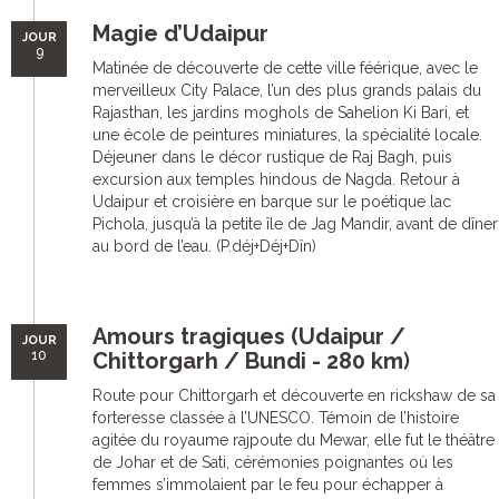
Magie d’Udaipur
JOUR
9
Matinée de découverte de cette ville féérique, avec le
merveilleux City Palace, l’un des plus grands palais du
Rajasthan, les jardins moghols de Sahelion Ki Bari, et
une école de peintures miniatures, la spécialité locale.
Déjeuner dans le décor rustique de Raj Bagh, puis
excursion aux temples hindous de Nagda. Retour à
Udaipur et croisière en barque sur le poétique lac
Pichola, jusqu’à la petite île de Jag Mandir, avant de dîner
au bord de l’eau. (P.déj+Déj+Dîn)
Amours tragiques (Udaipur /
JOUR
10
Chittorgarh / Bundi - 280 km
)
Route pour Chittorgarh et découverte en rickshaw de sa
forteresse classée à l’UNESCO. Témoin de l’histoire
agitée du royaume rajpoute du Mewar, elle fut le théâtre
de Johar et de Sati, cérémonies poignantes où les
femmes s’immolaient par le feu pour échapper à