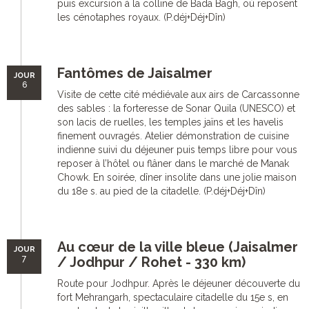
puis excursion à la colline de Bada Bagh, où reposent
les cénotaphes royaux. (P.déj+Déj+Dîn)
Fantômes de Jaisalmer
JOUR
6
Visite de cette cité médiévale aux airs de Carcassonne
des sables : la forteresse de Sonar Quila (UNESCO) et
son lacis de ruelles, les temples jaïns et les havelis
finement ouvragés. Atelier démonstration de cuisine
indienne suivi du déjeuner puis temps libre pour vous
reposer à l’hôtel ou flâner dans le marché de Manak
Chowk. En soirée, dîner insolite dans une jolie maison
du 18e s. au pied de la citadelle. (P.déj+Déj+Dîn)
Au cœur de la ville bleue (Jaisalmer
JOUR
7
/ Jodhpur / Rohet - 330 km)
Route pour Jodhpur. Après le déjeuner découverte du
fort Mehrangarh, spectaculaire citadelle du 15e s, en