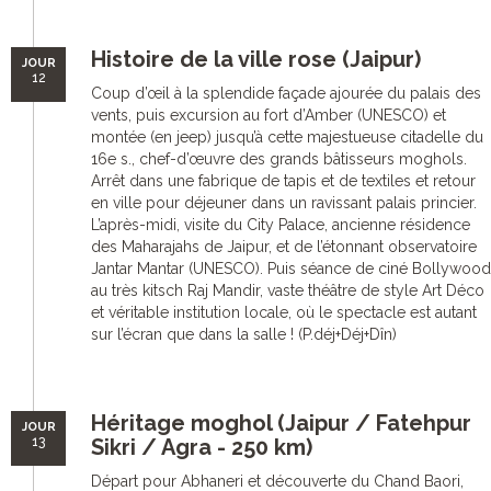
Histoire de la ville rose (Jaipur)
JOUR
12
Coup d’œil à la splendide façade ajourée du palais des
vents, puis excursion au fort d’Amber (UNESCO) et
montée (en jeep) jusqu’à cette majestueuse citadelle du
16e s., chef-d’œuvre des grands bâtisseurs moghols.
Arrêt dans une fabrique de tapis et de textiles et retour
en ville pour déjeuner dans un ravissant palais princier.
L’après-midi, visite du City Palace, ancienne résidence
des Maharajahs de Jaipur, et de l’étonnant observatoire
Jantar Mantar (UNESCO). Puis séance de ciné Bollywood
au très kitsch Raj Mandir, vaste théâtre de style Art Déco
et véritable institution locale, où le spectacle est autant
sur l’écran que dans la salle ! (P.déj+Déj+Dîn)
Héritage moghol (Jaipur / Fatehpur
JOUR
13
Sikri / Agra - 250 km)
Départ pour Abhaneri et découverte du Chand Baori,