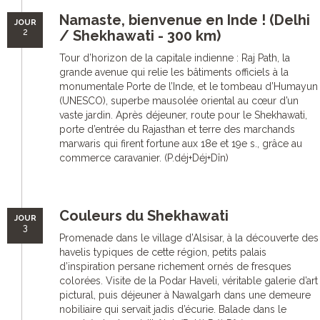
Namaste, bienvenue en Inde ! (Delhi
JOUR
2
/ Shekhawati - 300 km)
Tour d’horizon de la capitale indienne : Raj Path, la
grande avenue qui relie les bâtiments officiels à la
monumentale Porte de l’Inde, et le tombeau d’Humayun
(UNESCO), superbe mausolée oriental au cœur d’un
vaste jardin. Après déjeuner, route pour le Shekhawati,
porte d’entrée du Rajasthan et terre des marchands
marwaris qui firent fortune aux 18e et 19e s., grâce au
commerce caravanier. (P.déj+Déj+Dîn)
Couleurs du Shekhawati
JOUR
3
Promenade dans le village d’Alsisar, à la découverte des
havelis typiques de cette région, petits palais
d’inspiration persane richement ornés de fresques
colorées. Visite de la Podar Haveli, véritable galerie d’art
pictural, puis déjeuner à Nawalgarh dans une demeure
nobiliaire qui servait jadis d’écurie. Balade dans le