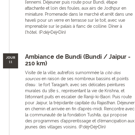
l’ennemi. Déjeuner puis route pour Bundi, étape
attachante et loin des foules, aux airs de Jodhpur en
miniature. Promenade dans le marché et arrêt dans une
haveli pour un verre en terrasse sur le toit, avec vue
imprenable sur le palais à flanc de colline. Dîner à
l’hôtel. (P.déj+Déj+Dîn)
Ambiance de Bundi (Bundi / Jaipur -
JOUR
11
210 km)
Visite de la ville, autrefois surnommée la
cité des
sources
en raison de ses nombreux bassins et points
d’eau : le fort Taragarh, avec ses délicates peintures
murales du 18e s., représentant la vie de Krishna, et
l’étonnant puits en escalier de Raniji-ki-Baori. Puis route
pour Jaipur, la trépidante capitale du Rajasthan. Déjeuner
en chemin et arrivée en fin d’après-midi. Rencontre avec
la communauté de la fondation Tushita, qui propose
des programmes d’apprentissage et d’émancipation aux
jeunes des villages voisins. (P.déj+Déj+Dîn)