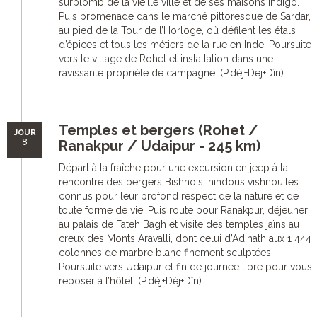
surplomb de la vieille ville et de ses maisons indigo.
Puis promenade dans le marché pittoresque de Sardar,
au pied de la Tour de l’Horloge, où défilent les étals
d’épices et tous les métiers de la rue en Inde. Poursuite
vers le village de Rohet et installation dans une
ravissante propriété de campagne. (P.déj+Déj+Dîn)
Temples et bergers (Rohet /
JOUR
8
Ranakpur / Udaipur - 245 km)
Départ à la fraîche pour une excursion en jeep à la
rencontre des bergers Bishnoïs, hindous vishnouïtes
connus pour leur profond respect de la nature et de
toute forme de vie. Puis route pour Ranakpur, déjeuner
au palais de Fateh Bagh et visite des temples jaïns au
creux des Monts Aravalli, dont celui d’Adinath aux 1 444
colonnes de marbre blanc finement sculptées !
Poursuite vers Udaipur et fin de journée libre pour vous
reposer à l’hôtel. (P.déj+Déj+Dîn)