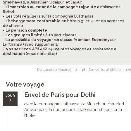
Shekhawati, à Jaisalmer, Udaipur, et Jaipur.
- L’immersion au cœur de la campagne rajpoute
à Khimsar et
Rohet
- Les vols réguliers
sur la compagnie Lufthansa
- L’hébergement confortable
en hôtels 3* et 4* et en adresses
de charme
- La pension complète
- Les groupes limités
à 18 participants
- La possibilité de
voyager en classe Premium Economy
sur
Lufthansa (avec supplément)
- Nos services
Allô Asia 24/24
infos voyages et assistance à
destination (nous consulter)
* Du Lundi au Vendredi : 9h - 18h Samedi (sauf été) : 9h - 17h
Votre voyage
Envol de Paris pour Delhi
JOUR
1
avec la compagnie Lufthansa via Munich ou Francfort.
Arrivée dans la nuit, accueil à l’aéroport et transfert à
l’hôtel.