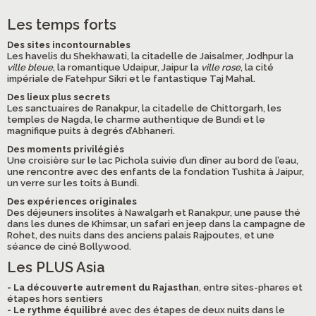
Les temps forts
Des sites incontournables
Les havelis du Shekhawati, la citadelle de Jaisalmer, Jodhpur la
ville bleue
, la romantique Udaipur, Jaipur la
ville rose
, la cité
impériale de Fatehpur Sikri et le fantastique Taj Mahal.
Des lieux plus secrets
Les sanctuaires de Ranakpur, la citadelle de Chittorgarh, les
temples de Nagda, le charme authentique de Bundi et le
magnifique puits à degrés d’Abhaneri.
Des moments privilégiés
Une croisière sur le lac Pichola suivie d’un dîner au bord de l’eau,
une rencontre avec des enfants de la fondation Tushita à Jaipur,
un verre sur les toits à Bundi.
Des expériences originales
Des déjeuners insolites à Nawalgarh et Ranakpur, une pause thé
dans les dunes de Khimsar, un safari en jeep dans la campagne de
Rohet, des nuits dans des anciens palais Rajpoutes, et une
séance de ciné Bollywood.
Les PLUS Asia
- La découverte autrement du Rajasthan
, entre sites-phares et
étapes hors sentiers
- Le rythme équilibré
avec des étapes de deux nuits dans le