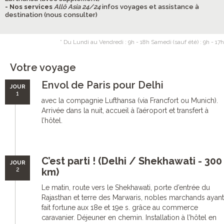
- Nos services
Allô Asia 24/24
infos voyages et assistance à
destination (nous consulter)
* Du Lundi au Vendredi : 9h - 18h Samedi (sauf été) : 9h - 17h
Votre voyage
Envol de Paris pour Delhi
JOUR
1
avec la compagnie Lufthansa (via Francfort ou Munich).
Arrivée dans la nuit, accueil à l’aéroport et transfert à
l’hôtel.
C’est parti ! (Delhi / Shekhawati - 300
JOUR
2
km)
Le matin, route vers le Shekhawati, porte d’entrée du
Rajasthan et terre des Marwaris, nobles marchands ayant
fait fortune aux 18e et 19e s. grâce au commerce
caravanier. Déjeuner en chemin. Installation à l’hôtel en