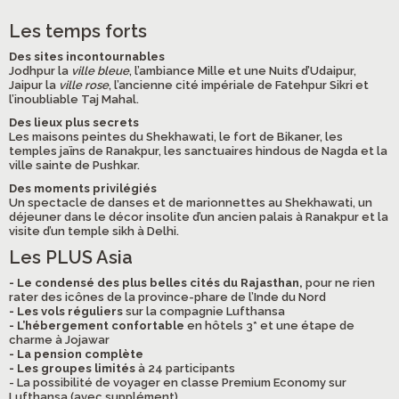
Les temps forts
Des sites incontournables
Jodhpur la
ville bleue
, l’ambiance Mille et une Nuits d’Udaipur,
Jaipur la
ville rose
, l’ancienne cité impériale de Fatehpur Sikri et
l’inoubliable Taj Mahal.
Des lieux plus secrets
Les maisons peintes du Shekhawati, le fort de Bikaner, les
temples jaïns de Ranakpur, les sanctuaires hindous de Nagda et la
ville sainte de Pushkar.
Des moments privilégiés
Un spectacle de danses et de marionnettes au Shekhawati, un
déjeuner dans le décor insolite d’un ancien palais à Ranakpur et la
visite d’un temple sikh à Delhi.
Les PLUS Asia
- Le condensé des plus belles cités du Rajasthan,
pour ne rien
rater des icônes de la province-phare de l’Inde du Nord
- Les vols réguliers
sur la compagnie Lufthansa
- L’hébergement confortable
en hôtels 3* et une étape de
charme à Jojawar
- La pension complète
- Les groupes limités
à 24 participants
- La possibilité de voyager en classe Premium Economy sur
Lufthansa (avec supplément)