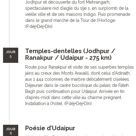
Jodhpur et découverte du fort Mehrangarh,
spectaculaire nid d’aigle du 15e s. en surplomb de la
vieille ville et de ses maisons indigo. Puis promenade
dans le grand marché de la Tour de l’Horloge.
(P.déj+Déj+Dîn)
Temples-dentelles (Jodhpur /
JOUR
5
Ranakpur / Udaipur - 275 km)
Route pour Ranakpur et visite de ses superbes temples
jaïns au creux des Monts Aravalli, dont celui d’Adinath,
aux 1 444 colonnes de marbre délicatement ciselées.
Déjeuner dans le cadre bucolique du palais de Fateh
Bagh puis continuation pour Udaipur. Arrivée en fin
d’après-midi dans cette ville au charme prégnant.
Installation à l’hôtel. (P.déj+Déj+Dîn)
Poésie d’Udaipur
JOUR
6