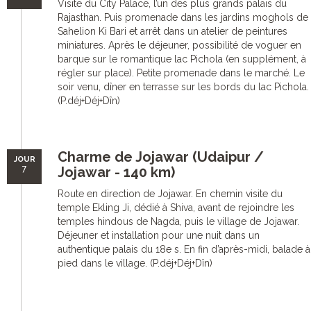
Visite du City Palace, l’un des plus grands palais du
Rajasthan. Puis promenade dans les jardins moghols de
Sahelion Ki Bari et arrêt dans un atelier de peintures
miniatures. Après le déjeuner, possibilité de voguer en
barque sur le romantique lac Pichola (en supplément, à
régler sur place). Petite promenade dans le marché. Le
soir venu, dîner en terrasse sur les bords du lac Pichola.
(P.déj+Déj+Dîn)
Charme de Jojawar (Udaipur /
JOUR
7
Jojawar - 140 km)
Route en direction de Jojawar. En chemin visite du
temple Ekling Ji, dédié à Shiva, avant de rejoindre les
temples hindous de Nagda, puis le village de Jojawar.
Déjeuner et installation pour une nuit dans un
authentique palais du 18e s. En fin d’après-midi, balade à
pied dans le village. (P.déj+Déj+Dîn)