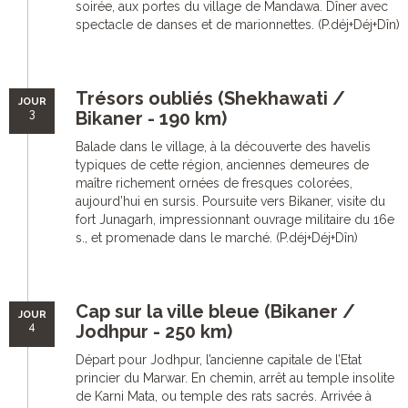
soirée, aux portes du village de Mandawa. Dîner avec
spectacle de danses et de marionnettes. (P.déj+Déj+Dîn)
Trésors oubliés (Shekhawati /
JOUR
3
Bikaner - 190 km)
Balade dans le village, à la découverte des havelis
typiques de cette région, anciennes demeures de
maître richement ornées de fresques colorées,
aujourd’hui en sursis. Poursuite vers Bikaner, visite du
fort Junagarh, impressionnant ouvrage militaire du 16e
s., et promenade dans le marché. (P.déj+Déj+Dîn)
Cap sur la ville bleue (Bikaner /
JOUR
4
Jodhpur - 250 km)
Départ pour Jodhpur, l’ancienne capitale de l’Etat
princier du Marwar. En chemin, arrêt au temple insolite
de Karni Mata, ou temple des rats sacrés. Arrivée à