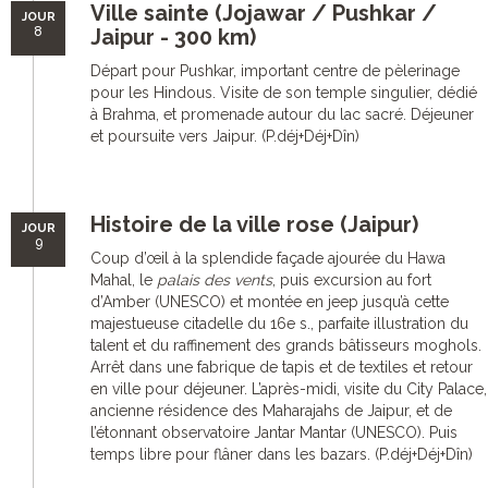
Ville sainte (Jojawar / Pushkar /
JOUR
8
Jaipur - 300 km)
Départ pour Pushkar, important centre de pèlerinage
pour les Hindous. Visite de son temple singulier, dédié
à Brahma, et promenade autour du lac sacré. Déjeuner
et poursuite vers Jaipur. (P.déj+Déj+Dîn)
Histoire de la ville rose (Jaipur)
JOUR
9
Coup d’œil à la splendide façade ajourée du Hawa
Mahal, le
palais des vents
, puis excursion au fort
d’Amber (UNESCO) et montée en jeep jusqu’à cette
majestueuse citadelle du 16e s., parfaite illustration du
talent et du raffinement des grands bâtisseurs moghols.
Arrêt dans une fabrique de tapis et de textiles et retour
en ville pour déjeuner. L’après-midi, visite du City Palace,
ancienne résidence des Maharajahs de Jaipur, et de
l’étonnant observatoire Jantar Mantar (UNESCO). Puis
temps libre pour flâner dans les bazars. (P.déj+Déj+Dîn)