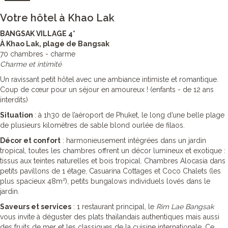
Votre hôtel à Khao Lak
BANGSAK VILLAGE 4*
À Khao Lak, plage de Bangsak
70 chambres - charme
Charme et intimité
Un ravissant petit hôtel avec une ambiance intimiste et romantique.
Coup de cœur pour un séjour en amoureux ! (enfants - de 12 ans
interdits)
Situation
: à 1h30 de l’aéroport de Phuket, le long d’une belle plage
de plusieurs kilomètres de sable blond ourlée de filaos.
Décor et confort
: harmonieusement intégrées dans un jardin
tropical, toutes les chambres offrent un décor lumineux et exotique :
tissus aux teintes naturelles et bois tropical. Chambres Alocasia dans
petits pavillons de 1 étage, Casuarina Cottages et Coco Chalets (les
plus spacieux 48m²), petits bungalows individuels lovés dans le
jardin.
Saveurs et services
: 1 restaurant principal, le
Rim Lae Bangsak
vous invite à déguster des plats thaïlandais authentiques mais aussi
des fruits de mer et les classiques de la cuisine internationale. Ce