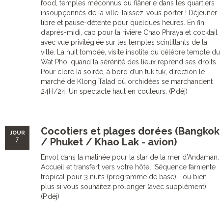
food, temples méconnus ou flânerie dans les quartiers
insoupçonnés de la ville, laissez-vous porter ! Déjeuner
libre et pause-détente pour quelques heures. En fin
d’après-midi, cap pour la rivière Chao Phraya et cocktail
avec vue privilégiée sur les temples scintillants de la
ville. La nuit tombée, visite insolite du célèbre temple du
Wat Pho, quand la sérénité des lieux reprend ses droits.
Pour clore la soirée, à bord d’un tuk tuk, direction le
marché de Klong Talad où orchidées se marchandent
24H/24. Un spectacle haut en couleurs. (P.déj)
Cocotiers et plages dorées (Bangkok
JOUR
7
/ Phuket / Khao Lak - avion)
Envol dans la matinée pour la star de la mer d’Andaman.
Accueil et transfert vers votre hôtel. Séquence farniente
tropical pour 3 nuits (programme de base)... ou bien
plus si vous souhaitez prolonger (avec supplément).
(P.déj)