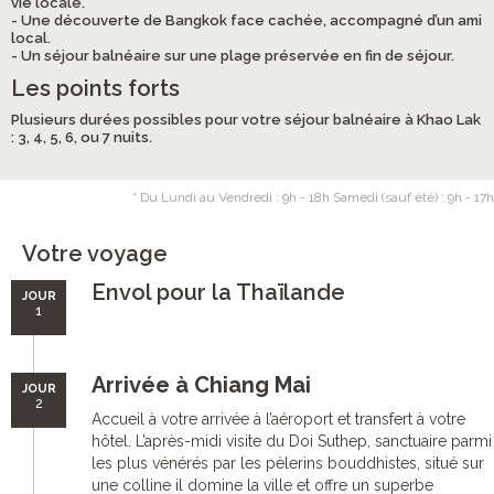
vie locale.
- Une découverte de Bangkok face cachée, accompagné d’un ami
local.
- Un séjour balnéaire sur une plage préservée en fin de séjour.
Les points forts
Plusieurs durées possibles pour votre séjour balnéaire à Khao Lak
: 3, 4, 5, 6, ou 7 nuits.
* Du Lundi au Vendredi : 9h - 18h Samedi (sauf été) : 9h - 17h
Votre voyage
Envol pour la Thaïlande
JOUR
1
Arrivée à Chiang Mai
JOUR
2
Accueil à votre arrivée à l’aéroport et transfert à votre
hôtel. L’après-midi visite du Doi Suthep, sanctuaire parmi
les plus vénérés par les pèlerins bouddhistes, situé sur
une colline il domine la ville et offre un superbe