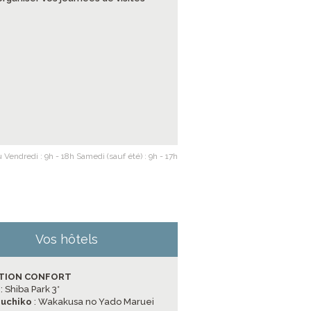
 Vendredi : 9h - 18h Samedi (sauf été) : 9h - 17h
Vos hôtels
TION CONFORT
o
: Shiba Park 3*
uchiko
: Wakakusa no Yado Maruei