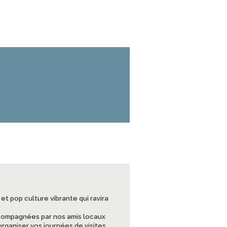
et pop culture vibrante qui ravira
ccompagnées par nos amis locaux
organiser vos journées de visites