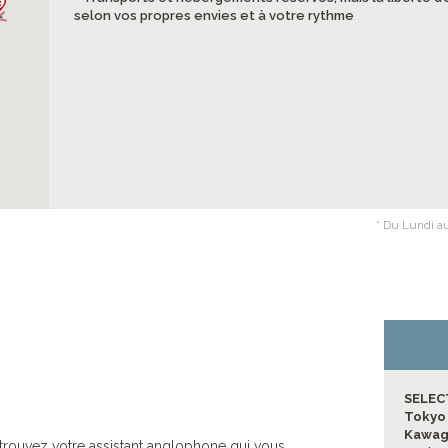
selon vos propres envies et à votre rythme
* Du Lundi au
SELEC
Toky
Kawag
etrouvez votre assistant anglophone qui vous