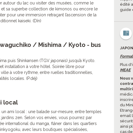
er autour du lac ou visiter des musées, comme le
édité a
 et sa superbe collection de kimonos ou encore le
guide 
ter pour une immersion retraçant l’ascension de la
itionnel kaiseki. (Dîn)
awaguchiko / Mishima / Kyoto - bus
JAPON
Formal
ima puis Shinkansen (TGV japonais) jusqu’à Kyoto.
Plus d
et installation à votre hôtel. Soirée libre pour
MEAE
lle à votre rythme, entre ruelles traditionnelles,
ités locales. (P.déj)
Nous v
contra
multir
médica
inscrir
 local
du Mini
Etrang
 un ami local : une balade sur-mesure, entre temples
email 
t jardins zen. Selon vos envies, vous pourrez par
sécuri
 international du manga, flâner dans les quartiers
ainsi p
inkyogoku, avec leurs boutiques spécialisées,
cas de