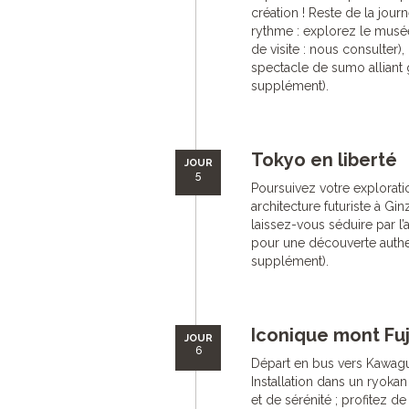
création ! Reste de la journ
rythme : explorez le musée
de visite : nous consulter),
spectacle de sumo alliant 
supplément).
Tokyo en liberté
JOUR
5
Poursuivez votre explorati
architecture futuriste à Gin
laissez-vous séduire par l
pour une découverte authen
supplément).
Iconique mont Fuj
JOUR
6
Départ en bus vers Kawaguc
Installation dans un ryoka
et de sérénité ; profitez d