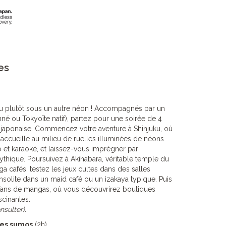
es
u plutôt sous un autre néon ! Accompagnés par un
né ou Tokyoïte natif), partez pour une soirée de 4
p japonaise. Commencez votre aventure à Shinjuku, où
ccueille au milieu de ruelles illuminées de néons.
 et karaoké, et laissez-vous imprégner par
ythique. Poursuivez à Akihabara, véritable temple du
 cafés, testez les jeux cultes dans des salles
insolite dans un maid café ou un izakaya typique. Puis
s fans de mangas, où vous découvrirez boutiques
scinantes.
nsulter).
les sumos
(2h)