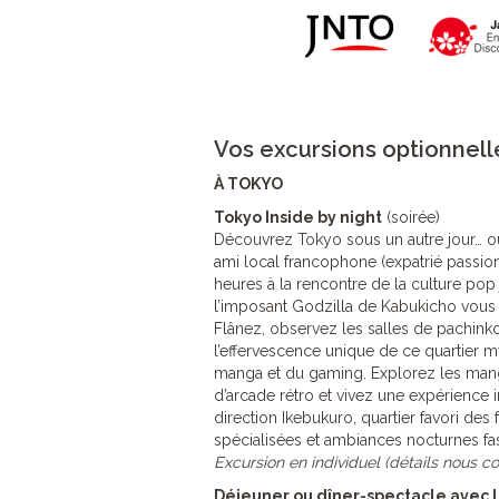
Vos excursions optionnell
À TOKYO
Tokyo Inside by night
(soirée)
Découvrez Tokyo sous un autre jour… o
ami local francophone (expatrié passion
heures à la rencontre de la culture po
l’imposant Godzilla de Kabukicho vous a
Flânez, observez les salles de pachinko
l’effervescence unique de ce quartier m
manga et du gaming. Explorez les manga
d’arcade rétro et vivez une expérience 
direction Ikebukuro, quartier favori de
spécialisées et ambiances nocturnes fa
Excursion en individuel (détails nous co
Déjeuner ou dîner-spectacle avec 