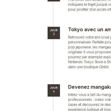
indiquera le trajet jusqu’à 
pour profiter d’un accès in
Tokyo avec un am
JOUR
3
Retrouvez votre ami local 
personnalisée. Parfaite pour
pop japonaise, les mangas
originale. Il vous propose
pourrez par exemple explo
Nintendo Tokyo Store à Shi
dans une boutique Ghibli.
Devenez mangaka
JOUR
4
Initiez-vous à l’art du mang
professionnels : créez vot
cases et découvrez le des
expérience ludique et insp