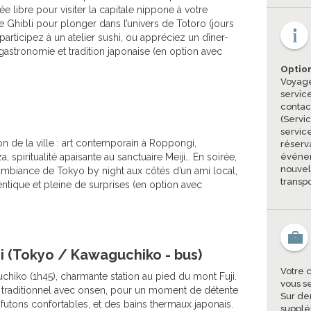
ée libre pour visiter la capitale nippone à votre
 Ghibli pour plonger dans l’univers de Totoro (jours
 participez à un atelier sushi, ou appréciez un dîner-
gastronomie et tradition japonaise (en option avec
Option
Voyage
servic
contac
(Servi
servic
on de la ville : art contemporain à Roppongi,
réserva
za, spiritualité apaisante au sanctuaire Meiji… En soirée,
événem
nouvel
’ambiance de Tokyo by night aux côtés d’un ami local,
transpo
tique et pleine de surprises (en option avec
i (Tokyo / Kawaguchiko - bus)
Votre 
hiko (1h45), charmante station au pied du mont Fuji.
vous s
n traditionnel avec onsen, pour un moment de détente
Sur de
e futons confortables, et des bains thermaux japonais.
supplé