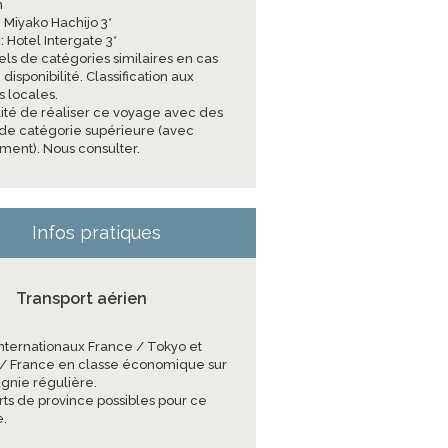
n
: Miyako Hachijo 3*
a
: Hotel Intergate 3*
els de catégories similaires en cas
disponibilité. Classification aux
 locales.
ilité de réaliser ce voyage avec des
 de catégorie supérieure (avec
ment). Nous consulter.
Infos pratiques
Transport aérien
 internationaux France / Tokyo et
/ France en classe économique sur
nie régulière.
rts de province possibles pour ce
.