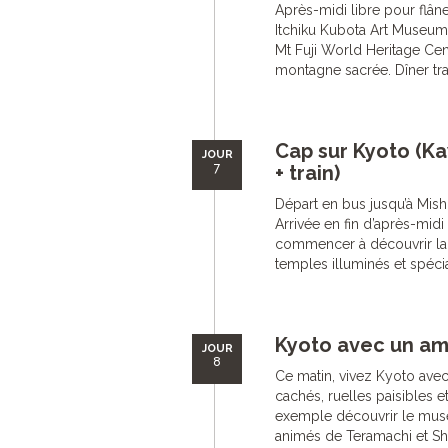
Après-midi libre pour flân
Itchiku Kubota Art Museum
Mt Fuji World Heritage Cen
montagne sacrée. Dîner trad
Cap sur Kyoto (K
JOUR
7
+ train)
Départ en bus jusqu’à Mish
Arrivée en fin d’après-midi 
commencer à découvrir la vi
temples illuminés et spécial
Kyoto avec un ami
JOUR
8
Ce matin, vivez Kyoto avec
cachés, ruelles paisibles e
exemple découvrir le musée
animés de Teramachi et Sh