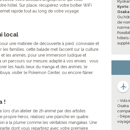
Ryoka
votre hôtel. Sur place, récupérez votre boîtier WiFi
Kyoto
ternet rapide tout au long de votre voyage.
Osak
Ou hôt
de non 
normes
Possib
i local
hôtels
supplé
pour une matinée de découverte à pied, conviviale et
 les familles, cette balade met l’accent sur la culture
 et les animés, pour une immersion ludique et
ra un parcours sur mesure, adapté à vos envies : vous
rer les hauts lieux du manga et des animés, le
buya, visiter le Pokemon Center, ou encore flâner
 !
- Vols
Osaka 
a lors d’un atelier de 2h animé par des artistes
compag
- Dépa
re propre héros, réalisez une planche en quatre
voyage
sin à la plume comme les véritables mangakas. Une
irante dont vous repartirez avec votre première