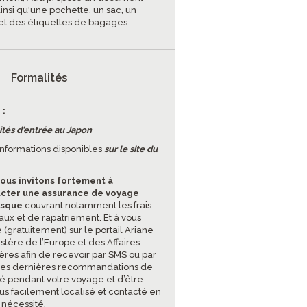
insi qu'une pochette, un sac, un
et des étiquettes de bagages.
Formalités
 :
ités d'entrée au Japon
'informations disponibles
sur le site du
ous invitons fortement à
cter une assurance de voyage
isque
couvrant notamment les frais
ux et de rapatriement. Et à vous
e (gratuitement) sur le portail Ariane
stère de l’Europe et des Affaires
ères afin de recevoir par SMS ou par
les dernières recommandations de
té pendant votre voyage et d’être
lus facilement localisé et contacté en
 nécessité.