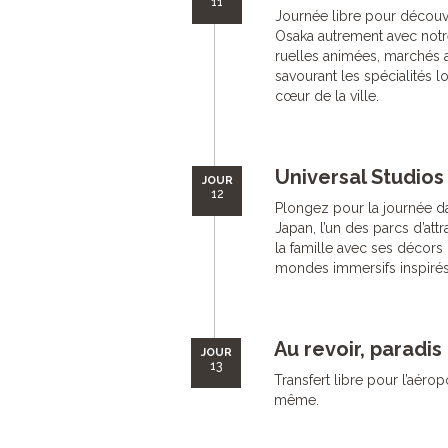
11
Journée libre pour découvri
Osaka autrement avec notr
ruelles animées, marchés a
savourant les spécialités
cœur de la ville.
Universal Studios
JOUR
12
Plongez pour la journée da
Japan, l’un des parcs d’attr
la famille avec ses décors u
mondes immersifs inspirés
Au revoir, paradi
JOUR
13
Transfert libre pour l’aérop
même.