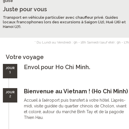
guise
Juste pour vous
Transport en véhicule particulier avec chauffeur privé. Guides
locaux francophones lors des excursions à Saigon (J2), Hué (J6) et
Hanoi (J7).
* Du Lundi au Vendredi : 9h - 18h Samedi (sauf été) : 9h - 17h
Votre voyage
Envol pour Ho Chi Minh.
JOUR
1
Bienvenue au Vietnam ! (Ho Chi Minh)
JOUR
2
Accueil à l’aéroport puis transfert à votre hôtel. L’après-
midi, visite guidée du quartier chinois de Cholon, vivant
et coloré, autour du marché Binh Tay et de la pagode
Thien Hau.