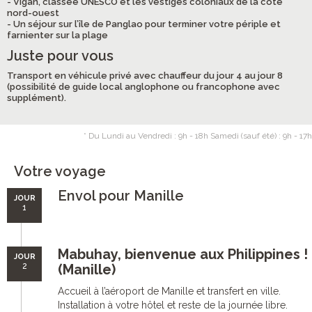
- Vigan, classée UNESCO et les vestiges coloniaux de la côte
nord-ouest
- Un séjour sur l’île de Panglao pour terminer votre périple et
farnienter sur la plage
Juste pour vous
Transport en véhicule privé avec chauffeur du jour 4 au jour 8
(possibilité de guide local anglophone ou francophone avec
supplément).
* Du Lundi au Vendredi : 9h - 18h Samedi (sauf été) : 9h - 17h
Votre voyage
Envol pour Manille
JOUR
1
Mabuhay, bienvenue aux Philippines !
JOUR
2
(Manille)
Accueil à l’aéroport de Manille et transfert en ville.
Installation à votre hôtel et reste de la journée libre.