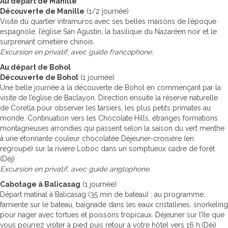
Au départ de Manille
Découverte de Manille
(1/2 journée)
Visite du quartier intramuros avec ses belles maisons de l’époque
espagnole, l’église San Agustin, la basilique du Nazaréen noir et le
surprenant cimetière chinois.
Excursion en privatif, avec guide francophone.
Au départ de Bohol
Découverte de Bohol
(1 journée)
Une belle journée à la découverte de Bohol en commençant par la
visite de l’église de Baclayon. Direction ensuite la réserve naturelle
de Corella pour observer les tarsiers, les plus petits primates au
monde. Continuation vers les Chocolate Hills, étranges formations
montagneuses arrondies qui passent selon la saison du vert menthe
à une étonnante couleur chocolatée Déjeuner-croisière (en
regroupé) sur la rivière Loboc dans un somptueux cadre de forêt.
(Déj)
Excursion en privatif, avec guide anglophone.
Cabotage à Balicasag
(1 journée)
Départ matinal à Balicasag (35 min de bateau) : au programme,
farniente sur le bateau, baignade dans les eaux cristallines, snorkeling
pour nager avec tortues et poissons tropicaux. Déjeuner sur l’île que
vous pourrez visiter à pied puis retour à votre hôtel vers 16 h.(Déj)