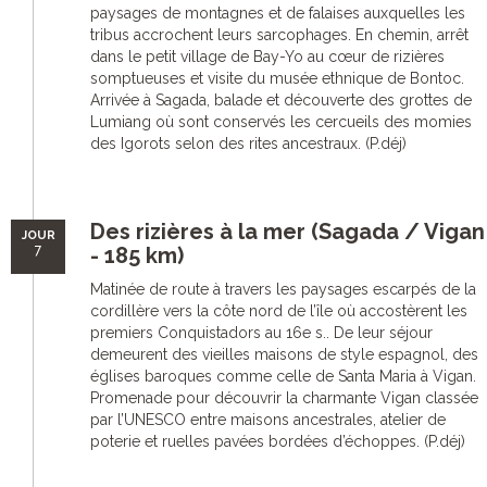
paysages de montagnes et de falaises auxquelles les
tribus accrochent leurs sarcophages. En chemin, arrêt
dans le petit village de Bay-Yo au cœur de rizières
somptueuses et visite du musée ethnique de Bontoc.
Arrivée à Sagada, balade et découverte des grottes de
Lumiang où sont conservés les cercueils des momies
des Igorots selon des rites ancestraux. (P.déj)
Des rizières à la mer (Sagada / Vigan
JOUR
7
- 185 km)
Matinée de route à travers les paysages escarpés de la
cordillère vers la côte nord de l’île où accostèrent les
premiers Conquistadors au 16e s.. De leur séjour
demeurent des vieilles maisons de style espagnol, des
églises baroques comme celle de Santa Maria à Vigan.
Promenade pour découvrir la charmante Vigan classée
par l’UNESCO entre maisons ancestrales, atelier de
poterie et ruelles pavées bordées d’échoppes. (P.déj)