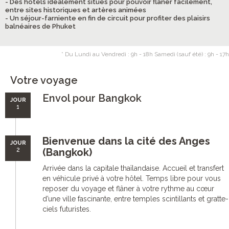
- Des hôtels idéalement situés pour pouvoir flâner facilement,
entre sites historiques et artères animées
- Un séjour-farniente en fin de circuit pour profiter des plaisirs
balnéaires de Phuket
* Du Lundi au Vendredi : 9h - 18h Samedi (sauf été) : 9h - 17h
Votre voyage
Envol pour Bangkok
JOUR
1
Bienvenue dans la cité des Anges
JOUR
2
(Bangkok)
Arrivée dans la capitale thaïlandaise. Accueil et transfert
en véhicule privé à votre hôtel. Temps libre pour vous
reposer du voyage et flâner à votre rythme au cœur
d’une ville fascinante, entre temples scintillants et gratte-
ciels futuristes.