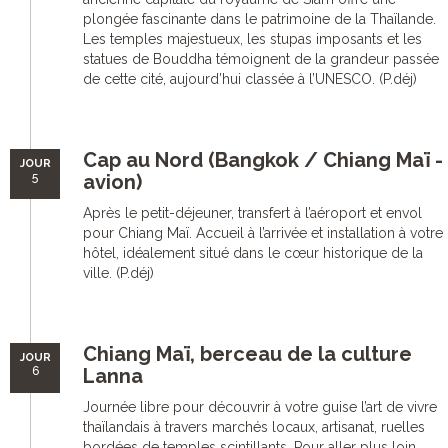
plongée fascinante dans le patrimoine de la Thaïlande.
Les temples majestueux, les stupas imposants et les
statues de Bouddha témoignent de la grandeur passée
de cette cité, aujourd’hui classée à l’UNESCO. (P.déj)
Cap au Nord (Bangkok / Chiang Maï -
JOUR
5
avion)
Après le petit-déjeuner, transfert à l’aéroport et envol
pour Chiang Maï. Accueil à l’arrivée et installation à votre
hôtel, idéalement situé dans le cœur historique de la
ville. (P.déj)
Chiang Maï, berceau de la culture
JOUR
6
Lanna
Journée libre pour découvrir à votre guise l’art de vivre
thaïlandais à travers marchés locaux, artisanat, ruelles
bordées de temples scintillants. Pour aller plus loin