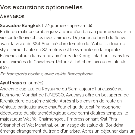
Vos excursions optionnelles
À BANGKOK
Sawadee Bangkok
(1/2 journée - après-midi)
En fin de matinée, embarquez à bord d’un bateau pour découvrir la
vie sur le fleuve et ses rives animées. Déjeuner au bord du fleuve
avant la visite du Wat Arun, célèbre temple de l’Aube : sa tour de
style khmer haute de 82 mètres est le symbole de la capitale.
Flânerie autour du marché aux fleurs de Klong Talad puis dans les
rues animées de Chinatown. Retour à l’hôtel en taxi ou en tuk-tuk.
(Déj)
En transports publics, avec guide francophone.
Ayutthaya
(1 journée)
Ancienne capitale du Royaume du Siam, aujourd’hui classée au
Patrimoine Mondial de l’UNESCO, Ayuthaya offre un bel aperçu de
l’architecture du 14ème siècle. Après 1H30 environ de route en
véhicule particulier avec chauffeur et guide local francophone,
découverte du site archéologique avec parmi d’autres temples, le
majestueux Wat Yai Chaimongkol, l’impressionnant Wat Phra
Srisanphet et Wat Mahathat, où un visage de statue du Bouddha
émerge étrangement du tronc d’un arbre. Après un déjeuner dans un