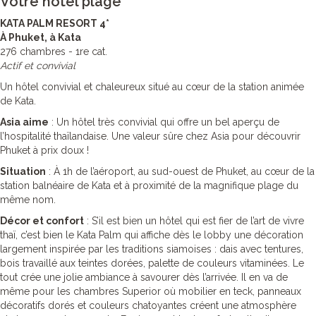
Votre hôtel plage
KATA PALM RESORT 4*
À Phuket, à Kata
276 chambres - 1re cat.
Actif et convivial
Un hôtel convivial et chaleureux situé au cœur de la station animée
de Kata.
Asia aime
: Un hôtel très convivial qui offre un bel aperçu de
l’hospitalité thaïlandaise. Une valeur sûre chez Asia pour découvrir
Phuket à prix doux !
Situation
: À 1h de l’aéroport, au sud-ouest de Phuket, au cœur de la
station balnéaire de Kata et à proximité de la magnifique plage du
même nom.
Décor et confort
: S’il est bien un hôtel qui est fier de l’art de vivre
thaï, c’est bien le Kata Palm qui affiche dès le lobby une décoration
largement inspirée par les traditions siamoises : dais avec tentures,
bois travaillé aux teintes dorées, palette de couleurs vitaminées. Le
tout crée une jolie ambiance à savourer dès l’arrivée. Il en va de
même pour les chambres Superior où mobilier en teck, panneaux
décoratifs dorés et couleurs chatoyantes créent une atmosphère