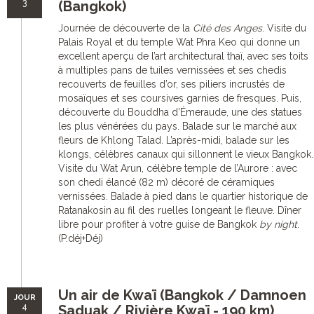
3
(Bangkok)
Journée de découverte de la
Cité des Anges
. Visite du
Palais Royal et du temple Wat Phra Keo qui donne un
excellent aperçu de l’art architectural thaï, avec ses toits
à multiples pans de tuiles vernissées et ses chedis
recouverts de feuilles d’or, ses piliers incrustés de
mosaïques et ses coursives garnies de fresques. Puis,
découverte du Bouddha d’Émeraude, une des statues
les plus vénérées du pays. Balade sur le marché aux
fleurs de Khlong Talad. L’après-midi, balade sur les
klongs, célèbres canaux qui sillonnent le vieux Bangkok.
Visite du Wat Arun, célèbre temple de l’Aurore : avec
son chedi élancé (82 m) décoré de céramiques
vernissées. Balade à pied dans le quartier historique de
Ratanakosin au fil des ruelles longeant le fleuve. Dîner
libre pour profiter à votre guise de Bangkok
by night
.
(P.déj+Déj)
Un air de Kwaï (Bangkok / Damnoen
JOUR
4
Saduak / Rivière Kwaï - 190 km)