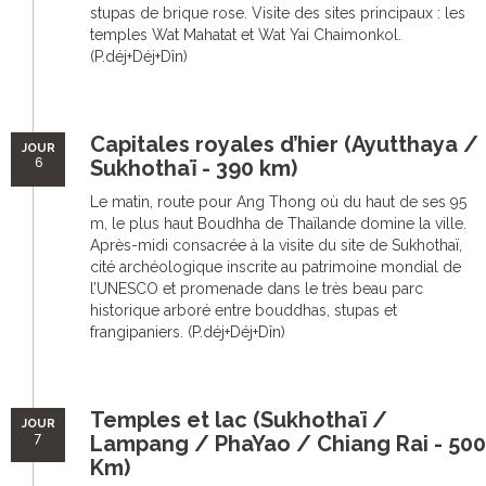
stupas de brique rose. Visite des sites principaux : les
temples Wat Mahatat et Wat Yai Chaimonkol.
(P.déj+Déj+Dîn)
Capitales royales d’hier (Ayutthaya /
JOUR
6
Sukhothaï - 390 km)
Le matin, route pour Ang Thong où du haut de ses 95
m, le plus haut Boudhha de Thaïlande domine la ville.
Après-midi consacrée à la visite du site de Sukhothaï,
cité archéologique inscrite au patrimoine mondial de
l’UNESCO et promenade dans le très beau parc
historique arboré entre bouddhas, stupas et
frangipaniers. (P.déj+Déj+Dîn)
Temples et lac (Sukhothaï /
JOUR
7
Lampang / PhaYao / Chiang Rai - 500
Km)