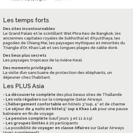
Les temps forts
Des sites incontournables
Le Grand Palais et le scintillant Wat Phra Keo de Bangkok, les
anciennes capitales royales de Sukhothaï et d’Ayutthaya, les
pagodes de Chiang Mai, les paysages mythiques et minorités du
Triangle d’Or, Khao Lak et ses longues plages de sable doré.
Des lieux plus secrets
Les paysages tropicaux de la rivière Kwaï.
Des moments privilégiés
La visite d’un sanctuaire de protection des éléphants, un
déjeuner chez l’habitant.
Les PLUS Asia
- La découverte complète
des plus beaux sites de Thaïlande
- Les vols réguliers
sur la compagnie Qatar Airways
- L’hébergement confortable
en hôtels 3*sup, 4* et de charme
- Le séjour de 4 nuits en hôtel 5* sup à Khao Lak
pour une pause
balnéaire en fin de voyage
- La pension complète
(sauf jours 3 et 11 à 15)
- Les groupes limités
à 20 participants
- La possibilité de
voyager en classe Affaires
sur Qatar Airways
(avec supplément)