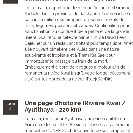
Tôt le matin, départ pour le marché flottant de Damnoen
Saduak, dans la province de Ratchaburi. Promenade en
bateau au milieu des pirogues qui servent d’étals de
fruits, légumes, poissons et viandes. Continuation pour
Kanchanaburi, au confluent de la petite et de la grande
rivière Kwaï rendue célèbre par le film de David Lean.
Déjeuner sur un restaurant flottant puis temps libre. Arrêt
à l’émouvant cimetière des Alliés dans une nature
exubérante et tropicale et à Tham Kra Sae pour
immortaliser le passage du train de la mort.
Embarquement à bord de pirogues à moteur afin de
remonter la rivière Kwaï jusqu’à votre lodge idéalement
situé sur les bords de la rivière. (P.déj+Déj+Dîn)
Une page d’histoire (Rivière Kwaï /
JOUR
5
Ayutthaya - 220 km)
Le matin, route pour Ayutthaya, ancienne capitale du
Siam entre le 14e et le 18e siècle classée au patrimoine
mondial de l’UNESCO et découverte de ses temples et