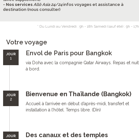
- Nos services
Allô Asia 24/24
infos voyages et assistance à
destination (nous consulter)
* Du Lundi au Vendredi : 9h - 18h Samedi (sauf été) : 9h - 17h
Votre voyage
Envol de Paris pour Bangkok
JOUR
1
via Doha avec la compagnie Qatar Airways. Repas et nuit
à bord.
Bienvenue en Thaïlande (Bangkok)
JOUR
2
Accueil à l’arrivée en début d’après-midi, transfert et
installation à l’hôtel. Temps libre. (Dîn)
Des canaux et des temples
JOUR