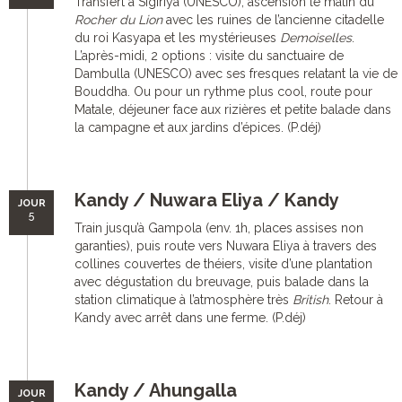
Transfert à Sigiriya (UNESCO), ascension le matin du
Rocher du Lion
avec les ruines de l’ancienne citadelle
du roi Kasyapa et les mystérieuses
Demoiselles
.
L’après-midi, 2 options : visite du sanctuaire de
Dambulla (UNESCO) avec ses fresques relatant la vie de
Bouddha. Ou pour un rythme plus cool, route pour
Matale, déjeuner face aux rizières et petite balade dans
la campagne et aux jardins d’épices. (P.déj)
Kandy / Nuwara Eliya / Kandy
JOUR
5
Train jusqu’à Gampola (env. 1h, places assises non
garanties), puis route vers Nuwara Eliya à travers des
collines couvertes de théiers, visite d’une plantation
avec dégustation du breuvage, puis balade dans la
station climatique à l’atmosphère très
British
. Retour à
Kandy avec arrêt dans une ferme. (P.déj)
Kandy / Ahungalla
JOUR