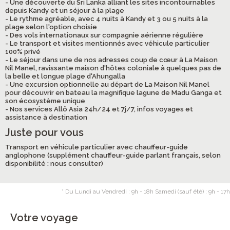
- Une découverte du Sri Lanka alliant les sites incontournables
depuis Kandy et un séjour à la plage
- Le rythme agréable, avec 4 nuits à Kandy et 3 ou 5 nuits à la
plage selon l'option choisie
- Des vols internationaux sur compagnie aérienne régulière
- Le transport et visites mentionnés avec véhicule particulier
100% privé
- Le séjour dans une de nos adresses coup de cœur à La Maison
Nil Manel, ravissante maison d'hôtes coloniale à quelques pas de
la belle et longue plage d'Ahungalla
- Une excursion optionnelle au départ de La Maison Nil Manel
pour découvrir en bateau la magnifique lagune de Madu Ganga et
son écosystème unique
- Nos services Allô Asia 24h/24 et 7j/7, infos voyages et
assistance à destination
Juste pour vous
Transport en véhicule particulier avec chauffeur-guide
anglophone (supplément chauffeur-guide parlant français, selon
disponibilité : nous consulter)
* Du Lundi au Vendredi : 9h - 18h Samedi (sauf été) : 9h - 17h
Votre voyage