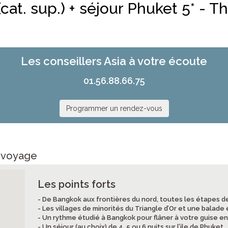
cat. sup.) + séjour Phuket 5* - T
Les conseillers Asia à votre écoute
01.56.88.66.75
Programmer un rendez-vous
e voyage
Les points forts
- De Bangkok aux frontières du nord, toutes les étapes d
- Les villages de minorités du Triangle d’Or et une balad
- Un rythme étudié à Bangkok pour flâner à votre guise en
- Un séjour (au choix) de 4, 5 ou 6 nuits sur l’ile de Phuket