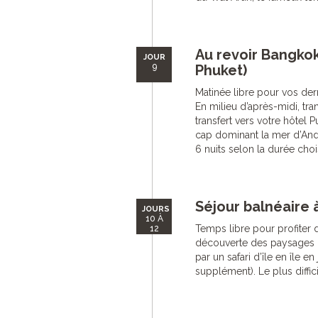
Au revoir Bangkok
JOUR
9
Phuket)
Matinée libre pour vos der
En milieu d’après-midi, tra
transfert vers votre hôtel
cap dominant la mer d’And
6 nuits selon la durée chois
Séjour balnéaire 
JOURS
10 À
Temps libre pour profiter d
12
découverte des paysages lu
par un safari d’île en île e
supplément). Le plus difficil