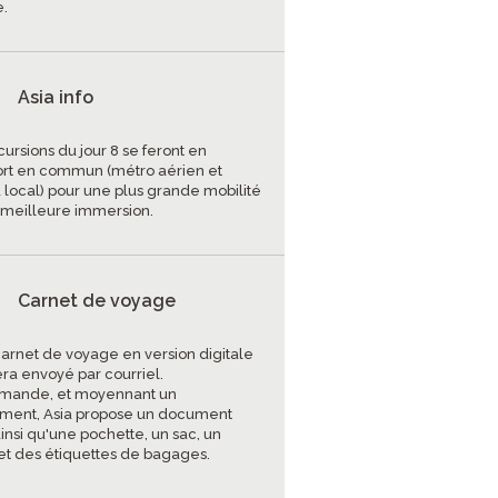
.
Asia info
ursions du jour 8 se feront en
ort en commun (métro aérien et
 local) pour une plus grande mobilité
 meilleure immersion.
Carnet de voyage
carnet de voyage en version digitale
era envoyé par courriel.
mande, et moyennant un
ment, Asia propose un document
insi qu'une pochette, un sac, un
et des étiquettes de bagages.