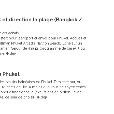
 et direction la plage (Bangkok /
niers achats.
nsfert pour l’aéroport et envol pour Phuket. Accueil et
 Pullman Phuket Arcadia Naithon Beach, juché sur un
aman. Séjour de 4 nuits (programme de base), 5 ou
ie. (P.déj)
à Phuket
es plaisirs balnéaires de Phuket. Farniente pur, ou
xuriants de l’île. À moins que vous ne soyez tentés
n jonque traditionnelle (excursions en option - avec
e, ce sera de choisir ! (P.déj)