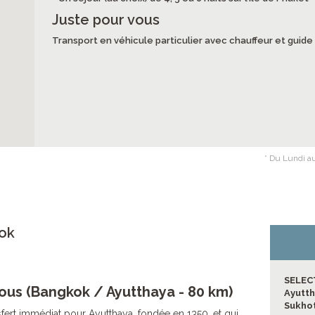
Juste pour vous
Transport en véhicule particulier avec chauffeur et gui
* Du Lundi au
ok
SELEC
ous (Bangkok / Ayutthaya - 80 km)
Ayutt
Sukho
nsfert immédiat pour Ayutthaya, fondée en 1350, et qui