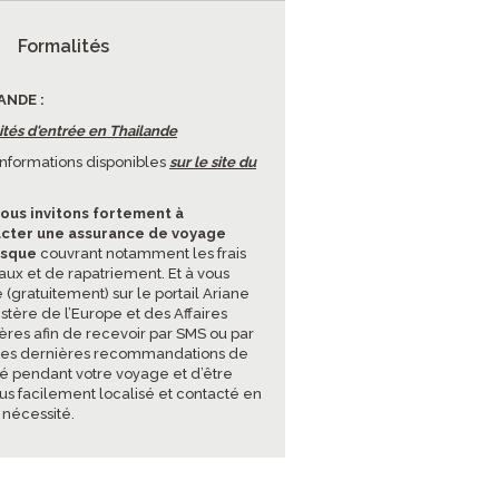
Formalités
ANDE :
ités d'entrée en Thailande
'informations disponibles
sur le site du
ous invitons fortement à
cter une assurance de voyage
isque
couvrant notamment les frais
ux et de rapatriement. Et à vous
e (gratuitement) sur le portail Ariane
stère de l’Europe et des Affaires
ères afin de recevoir par SMS ou par
les dernières recommandations de
té pendant votre voyage et d’être
lus facilement localisé et contacté en
 nécessité.