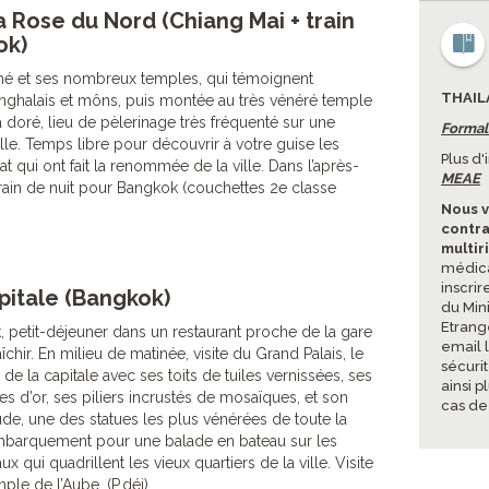
 Rose du Nord (Chiang Mai + train
ok)
rché et ses nombreux temples, qui témoignent
THAIL
cinghalais et môns, puis montée au très vénéré temple
 doré, lieu de pèlerinage très fréquenté sur une
Formal
lle. Temps libre pour découvrir à votre guise les
Plus d
at qui ont fait la renommée de la ville. Dans l’après-
MEAE
t train de nuit pour Bangkok (couchettes 2e classe
Nous v
contra
multir
médica
inscrir
pitale (Bangkok)
du Mini
Etrang
, petit-déjeuner dans un restaurant proche de la gare
email 
chir. En milieu de matinée, visite du Grand Palais, le
sécuri
e la capitale avec ses toits de tuiles vernissées, ses
ainsi p
es d’or, ses piliers incrustés de mosaïques, et son
cas de
, une des statues les plus vénérées de toute la
embarquement pour une balade en bateau sur les
 qui quadrillent les vieux quartiers de la ville. Visite
ple de l’Aube. (P.déj)