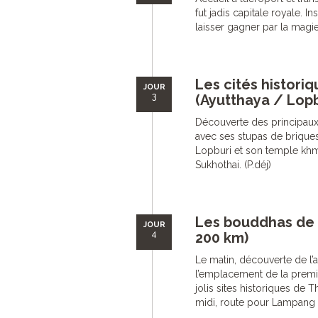
fut jadis capitale royale. In
laisser gagner par la magi
Les cités historiq
JOUR
3
(Ayutthaya / Lopb
Découverte des principaux
avec ses stupas de brique
Lopburi et son temple khm
Sukhothai. (P.déj)
Les bouddhas de 
JOUR
4
200 km)
Le matin, découverte de l’
l’emplacement de la premiè
jolis sites historiques de 
midi, route pour Lampang et 