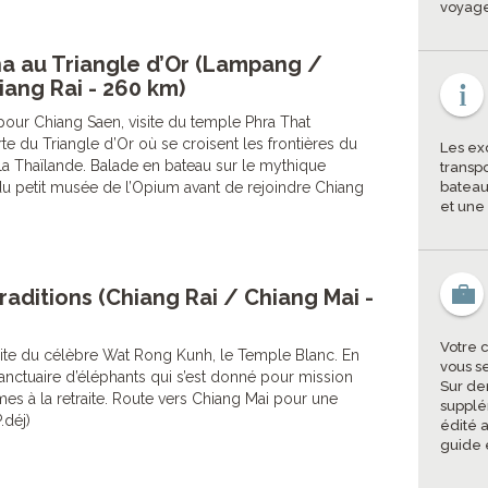
voyage
a au Triangle d’Or (Lampang /
ang Rai - 260 km)
pour Chiang Saen, visite du temple Phra That
 du Triangle d’Or où se croisent les frontières du
Les exc
 la Thaïlande. Balade en bateau sur le mythique
transp
 petit musée de l’Opium avant de rejoindre Chiang
bateau
et une
raditions (Chiang Rai / Chiang Mai -
Votre 
site du célèbre Wat Rong Kunh, le Temple Blanc. En
vous s
nctuaire d’éléphants qui s’est donné pour mission
Sur de
s à la retraite. Route vers Chiang Mai pour une
supplé
.déj)
édité a
guide 