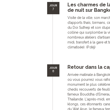
Les charmes de la
JOUR
7
de nuit sur Bangk
Visite de la ville, son ma
d’apports thaïs, birmans, 
du Doi Suthep et son stupa
colline qui surplombe la vi
nombreux ateliers d’artisan
midi, transfert à la gare e
climatisée). (P.déj)
Retour dans la ca
JOUR
8
Arrivée matinale à Bangkok
où vous pourrez vous rafraî
monument le plus célèbre d
chedis recouverts de feuill
fameux Bouddha d’Emeraude
Thaïlande. L'après-midi, 
klongs, ces étonnants canaux
du Wat Arun, le fameux tem