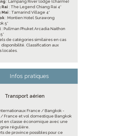
ang
: Lampang River lodge (charme)
 Rai
: The Legend Chiang Rai 4*
 Mai
: Tamarind Village 4*
ok
: Montien Hotel Surawong
k 5*
t
: Pullman Phuket Arcadia Naithon
5*
els de catégories similaires en cas
disponibilité. Classification aux
 locales.
Infos pratiques
Transport aérien
 internationaux France / Bangkok -
 / France et vol domestique Bangkok
et en classe économique avec une
nie régulière.
rts de province possibles pour ce