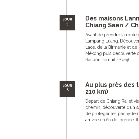
Des maisons Lann
JOUR
5
Chiang Saen / Chi
Avant de prendre la route 
Lampang Luang. Découverte
Laos, de la Birmanie et de
Mékong puis découverte du
Rai pour la nuit. (P.déj)
Au plus près des t
JOUR
6
210 km)
Départ de Chiang Rai et vi
chemin, découverte d’un sa
de protéger les pachyderme
arrivée en fin de journée. (P