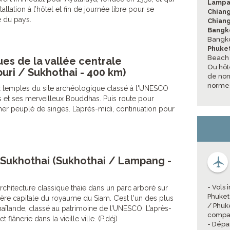
Lamp
stallation à l’hôtel et fin de journée libre pour se
Chiang
e du pays.
Chiang
Bangk
Bangko
Phuke
Beach 
ues de la vallée centrale
Ou hôt
uri / Sukhothai - 400 km)
de non 
normes
 temples du site archéologique classé à l'UNESCO
s et ses merveilleux Bouddhas. Puis route pour
er peuplé de singes. L’après-midi, continuation pour
Sukhothai (Sukhothai / Lampang -
- Vols
architecture classique thaïe dans un parc arboré sur
Phuket
re capitale du royaume du Siam. C’est l'un des plus
/ Phuk
Thaïlande, classé au patrimoine de l’UNESCO. L’après-
compag
flânerie dans la vieille ville. (P.déj)
- Dépa