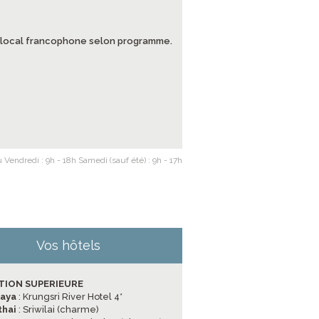
de local francophone selon programme.
 Vendredi : 9h - 18h Samedi (sauf été) : 9h - 17h
Vos hôtels
TION SUPERIEURE
haya
: Krungsri River Hotel 4*
thai
: Sriwilai (charme)