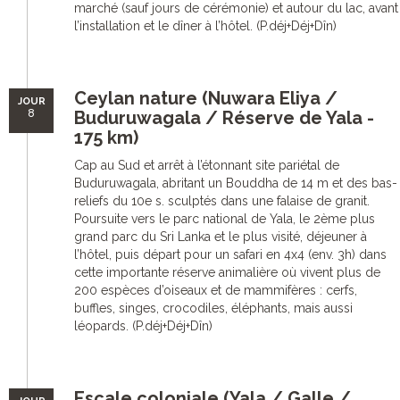
marché (sauf jours de cérémonie) et autour du lac, avant
l’installation et le dîner à l’hôtel. (P.déj+Déj+Dîn)
Ceylan nature (Nuwara Eliya /
JOUR
8
Buduruwagala / Réserve de Yala -
175 km)
Cap au Sud et arrêt à l’étonnant site pariétal de
Buduruwagala, abritant un Bouddha de 14 m et des bas-
reliefs du 10e s. sculptés dans une falaise de granit.
Poursuite vers le parc national de Yala, le 2ème plus
grand parc du Sri Lanka et le plus visité, déjeuner à
l’hôtel, puis départ pour un safari en 4x4 (env. 3h) dans
cette importante réserve animalière où vivent plus de
200 espèces d’oiseaux et de mammifères : cerfs,
buffles, singes, crocodiles, éléphants, mais aussi
léopards. (P.déj+Déj+Dîn)
Escale coloniale (Yala / Galle /