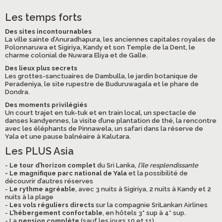
Les temps forts
Des sites incontournables
La ville sainte d’Anuradhapura, les anciennes capitales royales de
Polonnaruwa et Sigiriya, Kandy et son Temple de la Dent, le
charme colonial de Nuwara Eliya et de Galle.
Des lieux plus secrets
Les grottes-sanctuaires de Dambulla, le jardin botanique de
Peradeniya, le site rupestre de Buduruwagala et le phare de
Dondra.
Des moments privilégiés
Un court trajet en tuk-tuk et en train local, un spectacle de
danses kandyennes, la visite d’une plantation de thé, la rencontre
avec les éléphants de Pinnawela, un safari dans la réserve de
Yala et une pause balnéaire à Kalutara.
Les PLUS Asia
-
Le tour d’horizon complet
du Sri Lanka,
l’île resplendissante
- Le magnifique parc national de Yala
et la possibilité de
découvrir d’autres réserves
-
Le rythme agréable
, avec 3 nuits à Sigiriya, 2 nuits à Kandy et 2
nuits à la plage
-
Les vols réguliers directs
sur la compagnie SriLankan Airlines
-
L’hébergement confortable
, en hôtels 3* sup à 4* sup.
- La
pension complète
(sauf les jours 10 et 11)