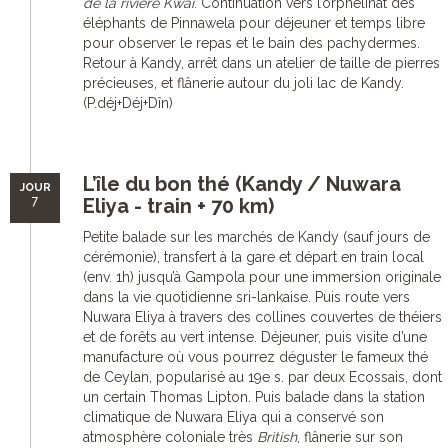
de la rivière Kwaï
. Continuation vers l’orphelinat des
éléphants de Pinnawela pour déjeuner et temps libre
pour observer le repas et le bain des pachydermes.
Retour à Kandy, arrêt dans un atelier de taille de pierres
précieuses, et flânerie autour du joli lac de Kandy.
(P.déj+Déj+Dîn)
L’île du bon thé (Kandy / Nuwara
JOUR
7
Eliya - train + 70 km)
Petite balade sur les marchés de Kandy (sauf jours de
cérémonie), transfert à la gare et départ en train local
(env. 1h) jusqu’à Gampola pour une immersion originale
dans la vie quotidienne sri-lankaise. Puis route vers
Nuwara Eliya à travers des collines couvertes de théiers
et de forêts au vert intense. Déjeuner, puis visite d’une
manufacture où vous pourrez déguster le fameux thé
de Ceylan, popularisé au 19e s. par deux Ecossais, dont
un certain Thomas Lipton. Puis balade dans la station
climatique de Nuwara Eliya qui a conservé son
atmosphère coloniale très
British
, flânerie sur son