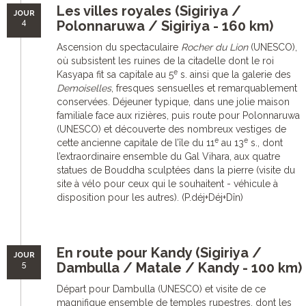
Les villes royales (Sigiriya /
JOUR
4
Polonnaruwa / Sigiriya - 160 km)
Ascension du spectaculaire
Rocher du Lion
(UNESCO),
où subsistent les ruines de la citadelle dont le roi
e
Kasyapa fit sa capitale au 5
s. ainsi que la galerie des
Demoiselles
, fresques sensuelles et remarquablement
conservées. Déjeuner typique, dans une jolie maison
familiale face aux rizières, puis route pour Polonnaruwa
(UNESCO) et découverte des nombreux vestiges de
e
e
cette ancienne capitale de l’île du 11
au 13
s., dont
l’extraordinaire ensemble du Gal Vihara, aux quatre
statues de Bouddha sculptées dans la pierre (visite du
site à vélo pour ceux qui le souhaitent - véhicule à
disposition pour les autres). (P.déj+Déj+Dîn)
En route pour Kandy (Sigiriya /
JOUR
5
Dambulla / Matale / Kandy - 100 km)
Départ pour Dambulla (UNESCO) et visite de ce
magnifique ensemble de temples rupestres, dont les