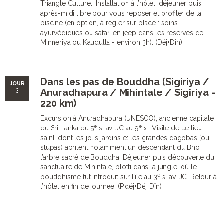
Triangle Culturel. Installation à l’hôtel, déjeuner puis
après-midi libre pour vous reposer et profiter de la
piscine (en option, à régler sur place : soins
ayurvédiques ou safari en jeep dans les réserves de
Minneriya ou Kaudulla - environ 3h). (Déj+Dîn)
Dans les pas de Bouddha (Sigiriya /
JOUR
3
Anuradhapura / Mihintale / Sigiriya -
220 km)
Excursion à Anuradhapura (UNESCO), ancienne capitale
e
e
du Sri Lanka du 5
s. av. JC au 9
s.. Visite de ce lieu
saint, dont les jolis jardins et les grandes dagobas (ou
stupas) abritent notamment un descendant du Bhô,
l’arbre sacré de Bouddha. Déjeuner puis découverte du
sanctuaire de Mihintale, blotti dans la jungle, où le
e
bouddhisme fut introduit sur l’île au 3
s. av. JC. Retour à
l’hôtel en fin de journée. (P.déj+Déj+Dîn)