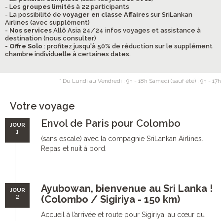
- Les
groupes limités
à 22 participants
- La possibilité de
voyager en classe Affaires
sur SriLankan
Airlines (avec supplément)
-
Nos services
Allô Asia 24/24 infos voyages et assistance à
destination (nous consulter)
- Offre Solo
: profitez jusqu'à 50% de réduction sur le supplément
chambre individuelle à certaines dates.
* Du Lundi au Vendredi : 9h - 18h Samedi (sauf été) : 9h - 17h
Votre voyage
Envol de Paris pour Colombo
JOUR
1
(sans escale) avec la compagnie SriLankan Airlines.
Repas et nuit à bord.
Ayubowan, bienvenue au Sri Lanka !
JOUR
2
(Colombo / Sigiriya - 150 km)
Accueil à l’arrivée et route pour Sigiriya, au cœur du