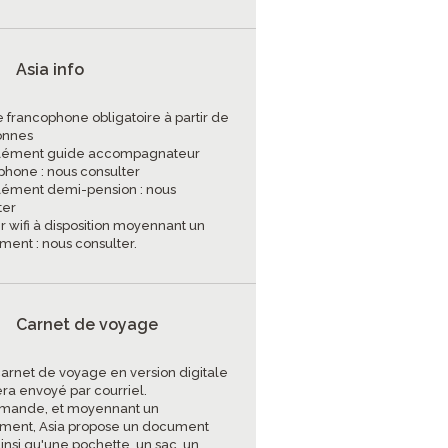
Asia info
e francophone obligatoire à partir de
onnes
plément guide accompagnateur
phone : nous consulter
lément demi-pension : nous
ter
er wifi à disposition moyennant un
ment : nous consulter.
Carnet de voyage
carnet de voyage en version digitale
era envoyé par courriel.
mande, et moyennant un
ment, Asia propose un document
insi qu'une pochette, un sac, un