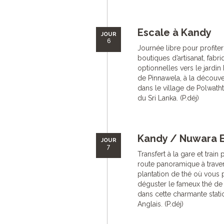
Escale à Kandy
JOUR
6
Journée libre pour profiter 
boutiques d’artisanat, fabri
optionnelles vers le jardin
de Pinnawela, à la découv
dans le village de Polwath
du Sri Lanka. (P.déj)
Kandy / Nuwara E
JOUR
7
Transfert à la gare et trai
route panoramique à traver
plantation de thé où vous po
déguster le fameux thé de
dans cette charmante statio
Anglais. (P.déj)