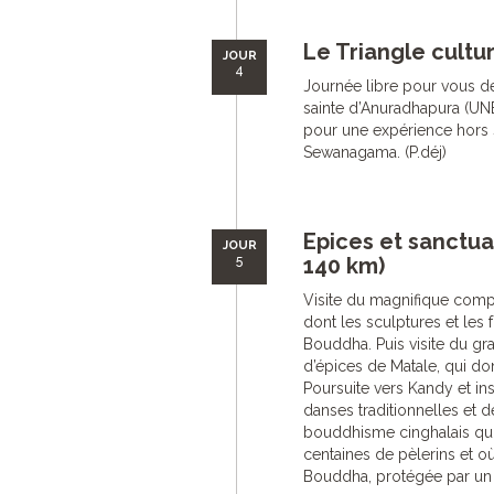
Le Triangle cultur
JOUR
4
Journée libre pour vous dét
sainte d’Anuradhapura (UNE
pour une expérience hors 
Sewanagama. (P.déj)
Epices et sanctua
JOUR
5
140 km)
Visite du magnifique com
dont les sculptures et les
Bouddha. Puis visite du gr
d’épices de Matale, qui donn
Poursuite vers Kandy et inst
danses traditionnelles et d
bouddhisme cinghalais qui 
centaines de pèlerins et o
Bouddha, protégée par un p