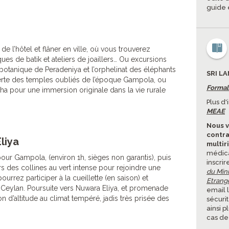
guide 
de l’hôtel et flâner en ville, où vous trouverez
ques de batik et ateliers de joaillers… Ou excursions
 botanique de Peradeniya et l’orphelinat des éléphants
SRI LA
erte des temples oubliés de l’époque Gampola, ou
Formali
tha pour une immersion originale dans la vie rurale
Plus d
MEAE
Nous v
contra
liya
multir
médica
n pour Gampola, (environ 1h, sièges non garantis), puis
inscrir
s des collines au vert intense pour rejoindre une
du Mini
urrez participer à la cueillette (en saison) et
Etrang
 Ceylan. Poursuite vers Nuwara Eliya, et promenade
email 
n d’altitude au climat tempéré, jadis très prisée des
sécuri
ainsi p
cas de