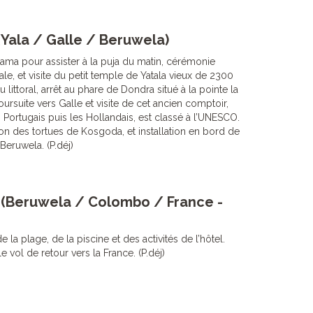
(Yala / Galle / Beruwela)
ama pour assister à la puja du matin, cérémonie
cale, et visite du petit temple de Yatala vieux de 2300
 littoral, arrêt au phare de Dondra situé à la pointe la
oursuite vers Galle et visite de cet ancien comptoir,
 Portugais puis les Hollandais, est classé à l’UNESCO.
ion des tortues de Kosgoda, et installation en bord de
Beruwela. (P.déj)
 (Beruwela / Colombo / France -
 la plage, de la piscine et des activités de l’hôtel.
le vol de retour vers la France. (P.déj)