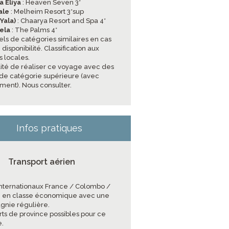
 Eliya
: Heaven Seven 3*
ale
: Melheim Resort 3*sup
Yala)
: Chaarya Resort and Spa 4*
ela
: The Palms 4*
els de catégories similaires en cas
disponibilité. Classification aux
 locales.
ilité de réaliser ce voyage avec des
 de catégorie supérieure (avec
ment). Nous consulter.
Infos pratiques
Transport aérien
 internationaux France / Colombo /
 en classe économique avec une
nie régulière.
rts de province possibles pour ce
.