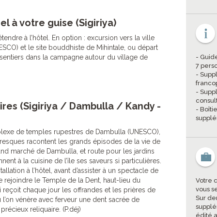
el à votre guise (Sigiriya)
endre à l’hôtel. En option : excursion vers la ville
SCO) et le site bouddhiste de Mihintale, ou départ
sentiers dans la campagne autour du village de
- Guid
7 pers
- Sup
franco
- Supp
consul
ires (Sigiriya / Dambulla / Kandy -
- Boîti
supplé
plexe de temples rupestres de Dambulla (UNESCO),
 fresques racontent les grands épisodes de la vie de
and marché de Dambulla, et route pour les jardins
ent à la cuisine de l’île ses saveurs si particulières.
allation à l’hôtel, avant d’assister à un spectacle de
e rejoindre le Temple de la Dent, haut-lieu du
Votre 
vous s
reçoit chaque jour les offrandes et les prières de
Sur de
ù l’on vénère avec ferveur une dent sacrée de
supplé
récieux reliquaire. (P.déj)
édité a