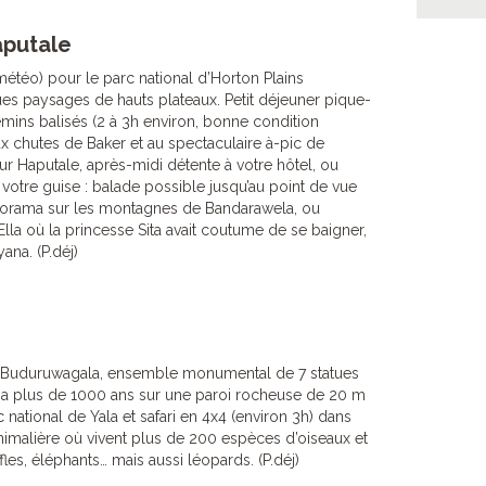
aputale
météo) pour le parc national d’Horton Plains
es paysages de hauts plateaux. Petit déjeuner pique-
mins balisés (2 à 3h environ, bonne condition
ux chutes de Baker et au spectaculaire à-pic de
ur Haputale, après-midi détente à votre hôtel, ou
 votre guise : balade possible jusqu’au point de vue
norama sur les montagnes de Bandarawela, ou
lla où la princesse Sita avait coutume de se baigner,
na. (P.déj)
e Buduruwagala, ensemble monumental de 7 statues
 a plus de 1000 ans sur une paroi rocheuse de 20 m
 national de Yala et safari en 4x4 (environ 3h) dans
nimalière où vivent plus de 200 espèces d’oiseaux et
les, éléphants… mais aussi léopards. (P.déj)