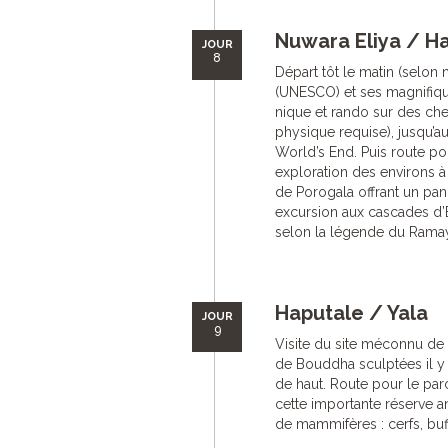
Nuwara Eliya / H
JOUR
8
Départ tôt le matin (selon 
(UNESCO) et ses magnifiqu
nique et rando sur des che
physique requise), jusqu’a
World’s End. Puis route po
exploration des environs à
de Porogala offrant un pa
excursion aux cascades d’E
selon la légende du Ramaya
Haputale / Yala
JOUR
9
Visite du site méconnu d
de Bouddha sculptées il y
de haut. Route pour le parc
cette importante réserve a
de mammifères : cerfs, buff