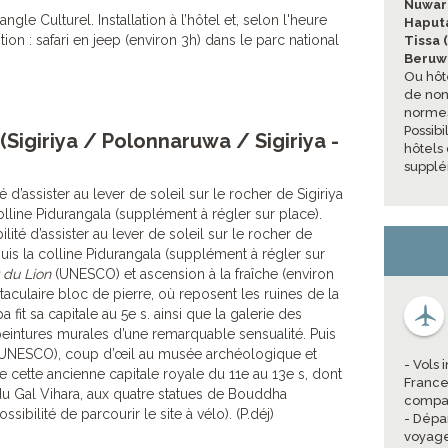
Nuwara
ngle Culturel. Installation à l’hôtel et, selon l'heure
Haput
ion : safari en jeep (environ 3h) dans le parc national
Tissa (
Beruw
Ou hôt
de non 
normes
Possib
 (Sigiriya / Polonnaruwa / Sigiriya -
hôtels
supplé
té d’assister au lever de soleil sur le rocher de Sigiriya
olline Pidurangala (supplément à régler sur place).
lité d’assister au lever de soleil sur le rocher de
puis la colline Pidurangala (supplément à régler sur
 du Lion
(UNESCO) et ascension à la fraîche (environ
culaire bloc de pierre, où reposent les ruines de la
a fit sa capitale au 5e s. ainsi que la galerie des
 peintures murales d’une remarquable sensualité. Puis
(UNESCO), coup d’œil au musée archéologique et
- Vols
 cette ancienne capitale royale du 11e au 13e s, dont
France
du Gal Vihara, aux quatre statues de Bouddha
compag
sibilité de parcourir le site à vélo). (P.déj)
- Dépa
voyage