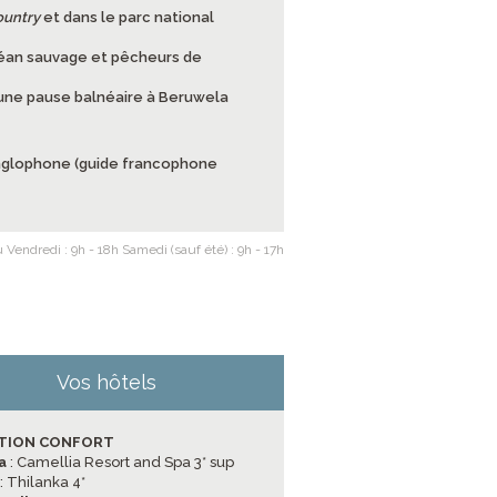
ountry
et dans le parc national
océan sauvage et pêcheurs de
 une pause balnéaire à Beruwela
anglophone (guide francophone
 Vendredi : 9h - 18h Samedi (sauf été) : 9h - 17h
Vos hôtels
TION CONFORT
a
: Camellia Resort and Spa 3* sup
: Thilanka 4*