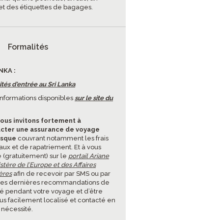
et des étiquettes de bagages.
Formalités
NKA :
tés d'entrée au Sri Lanka
'informations disponibles
sur le site du
ous invitons fortement à
cter une assurance de voyage
isque
couvrant notamment les frais
ux et de rapatriement. Et à vous
e (gratuitement) sur le
portail Ariane
stère de l’Europe et des Affaires
ères
afin de recevoir par SMS ou par
les dernières recommandations de
té pendant votre voyage et d’être
lus facilement localisé et contacté en
 nécessité.