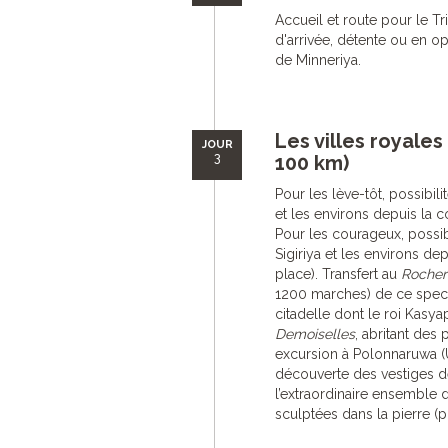
Accueil et route pour le Tria
d'arrivée, détente ou en opt
de Minneriya.
Les villes royales
JOUR
3
100 km)
Pour les lève-tôt, possibili
et les environs depuis la c
Pour les courageux, possibi
Sigiriya et les environs de
place). Transfert au
Rocher
1200 marches) de ce specta
citadelle dont le roi Kasyap
Demoiselles
, abritant des
excursion à Polonnaruwa 
découverte des vestiges de
l’extraordinaire ensemble 
sculptées dans la pierre (pos