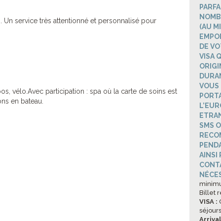
PARFA
NOMBR
. Un service très attentionné et personnalisé pour
(AU M
EMPO
DE VO
VISA 
ORIGI
DURAN
VOUS 
os, vélo.Avec participation : spa où la carte de soins est
PORTA
ions en bateau.
L’EUR
ETRAN
SMS O
RECO
PENDA
AINSI
CONTA
NÉCES
minimu
Billet 
VISA :
O
séjours
Arriva