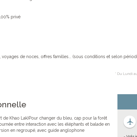
 100% privé
, voyages de noces, offres familles... (sous conditions et selon périod
* Du Lundi au
onnelle
rt de Khao Lak)Pour changer du bleu, cap pour la forêt
ournée entre interaction avec les éléphants et balade en
cursion en regroupé, avec guide anglophone
- Vols 