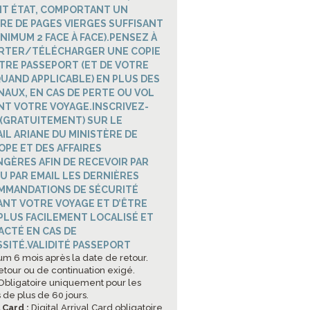
IT ÉTAT, COMPORTANT UN
E DE PAGES VIERGES SUFFISANT
INIMUM 2 FACE À FACE).PENSEZ À
RTER/TÉLÉCHARGER UNE COPIE
TRE PASSEPORT (ET DE VOTRE
QUAND APPLICABLE) EN PLUS DES
NAUX, EN CAS DE PERTE OU VOL
T VOTRE VOYAGE.INSCRIVEZ-
(GRATUITEMENT) SUR LE
IL ARIANE DU MINISTÈRE DE
OPE ET DES AFFAIRES
GÈRES AFIN DE RECEVOIR PAR
U PAR EMAIL LES DERNIÈRES
MMANDATIONS DE SÉCURITÉ
NT VOTRE VOYAGE ET D’ÊTRE
 PLUS FACILEMENT LOCALISÉ ET
CTÉ EN CAS DE
SITÉ.VALIDITÉ PASSEPORT
m 6 mois après la date de retour.
retour ou de continuation exigé.
bligatoire uniquement pour les
 de plus de 60 jours.
l Card :
Digital Arrival Card obligatoire