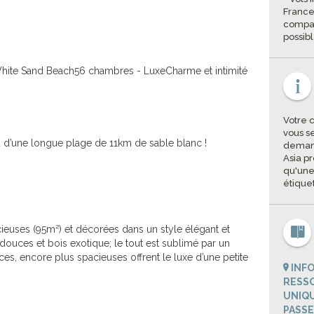
France
compag
possib
hite Sand Beach56 chambres - LuxeCharme et intimité
Votre 
vous s
d d’une longue plage de 11km de sable blanc !
demand
Asia p
qu'une
étique
euses (95m²) et décorées dans un style élégant et
 douces et bois exotique; le tout est sublimé par un
nces, encore plus spacieuses offrent le luxe d’une petite
INFO
RESSO
UNIQU
PASSE