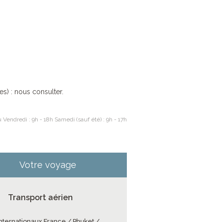
es) : nous consulter.
 Vendredi : 9h - 18h Samedi (sauf été) : 9h - 17h
Votre voyage
Transport aérien
internationaux France / Phuket /