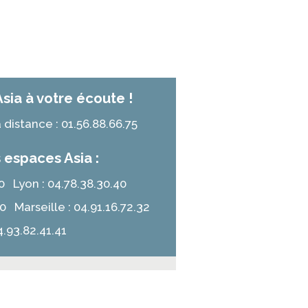
Asia à votre écoute !
distance : 01.56.88.66.75
 espaces Asia :
.10 Lyon : 04.78.38.30.40
50 Marseille : 04.91.16.72.32
4.93.82.41.41