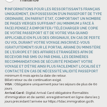
Thaïlande
INFORMATIONS POUR LES RESSORTISSANTS FRANÇAIS
UNIQUEMENT, EN POSSESSION D’UN PASSEPORT DE TYPE
ORDINAIRE, EN PARFAIT ÉTAT, COMPORTANT UN NOMBRE
DE PAGES VIERGES SUFFISANT (AU MINIMUM 2 FACE À
FACE).PENSEZ À EMPORTER/TÉLÉCHARGER UNE COPIE
DE VOTRE PASSEPORT (ET DE VOTRE VISA QUAND
APPLICABLE) EN PLUS DES ORIGINAUX, EN CAS DE PERTE
OU VOL DURANT VOTRE VOYAGE.INSCRIVEZ-VOUS
(GRATUITEMENT) SUR LE PORTAIL ARIANE DU MINISTÈRE
DE L’EUROPE ET DES AFFAIRES ETRANGÈRES AFIN DE
RECEVOIR PAR SMS OU PAR EMAIL LES DERNIÈRES
RECOMMANDATIONS DE SÉCURITÉ PENDANT VOTRE
VOYAGE ET D’ÊTRE AINSI PLUS FACILEMENT LOCALISÉ ET
CONTACTÉ EN CAS DE NÉCESSITÉ.VALIDITÉ PASSEPORT
minimum 6 mois après la date de retour.
Billet retour ou de continuation exigé.
VISA :
Obligatoire uniquement pour les séjours de plus de 60
jours.
Arrival Card :
Digital Arrival Card obligatoire (formalités
d'immigration et de santé), enregistrement en ligne dans les 3
jours précédant l'arrivée sur
https://tdac.immigration.go.th
.