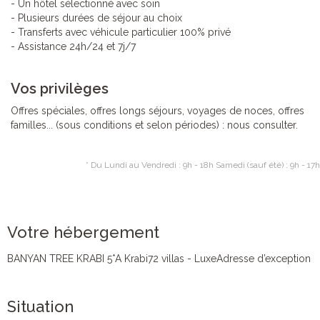
- Un hôtel sélectionné avec soin
- Plusieurs durées de séjour au choix
- Transferts avec véhicule particulier 100% privé
- Assistance 24h/24 et 7j/7
Vos privilèges
Offres spéciales, offres longs séjours, voyages de noces, offres
familles... (sous conditions et selon périodes) : nous consulter.
* Du Lundi au Vendredi : 9h - 18h Samedi (sauf été) : 9h - 17h
Votre hébergement
BANYAN TREE KRABI 5*A Krabi72 villas - LuxeAdresse d’exception
Situation