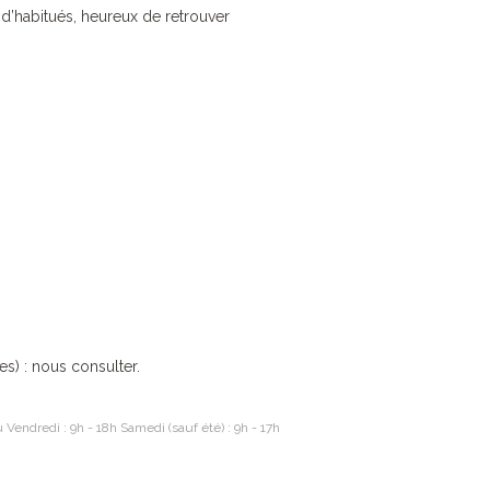
d’habitués, heureux de retrouver
es) : nous consulter.
 Vendredi : 9h - 18h Samedi (sauf été) : 9h - 17h