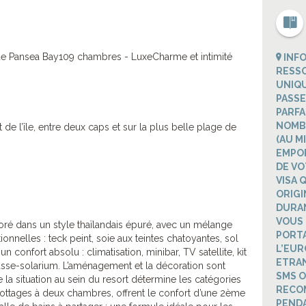
e Pansea Bay109 chambres - LuxeCharme et intimité
INFO
RESSO
UNIQU
PASSE
PARFA
NOMBR
 de l’île, entre deux caps et sur la plus belle plage de
(AU M
EMPO
DE VO
VISA 
ORIGI
DURAN
VOUS 
oré dans un style thaïlandais épuré, avec un mélange
PORTA
onnelles : teck peint, soie aux teintes chatoyantes, sol
L’EUR
confort absolu : climatisation, minibar, TV satellite, kit
ETRAN
errasse-solarium. L’aménagement et la décoration sont
SMS O
 la situation au sein du resort détermine les catégories
RECO
 cottages à deux chambres, offrent le confort d’une 2ème
PENDA