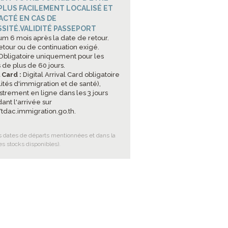
 PLUS FACILEMENT LOCALISÉ ET
CTÉ EN CAS DE
SITÉ.VALIDITÉ PASSEPORT
m 6 mois après la date de retour.
retour ou de continuation exigé.
bligatoire uniquement pour les
 de plus de 60 jours.
l Card :
Digital Arrival Card obligatoire
ités d'immigration et de santé),
strement en ligne dans les 3 jours
ant l'arrivée sur
//tdac.immigration.go.th
.
es dates de départs mentionnées et dans la
es stocks disponibles).