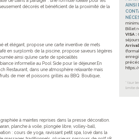
alle de bains à partager : une formule idéale pour les
AINSI
xueusement décorés et bénéficient de la proximité de la
CONTA
NÉCES
minimu
Billet 
VISA :
O
séjours
né et élégant, propose une carte inventive de mets
Arriva
 Café en surplomb de la piscine, propose saveurs légères
(formal
enregi
journée ainsi qu’une carte de spécialités
précéd
iance informelle au Pool Side pour le déjeuner.En
https:
Beach Restaurant, dans une atmosphère relaxante mais
fruits de mer et poissons grillés au BBQ. Boutique,
* (sur l
limite d
graphiée à maintes reprises dans la presse décoration.
ran, planche à voile, plongée libre, volley-ball,
ation : cours de yoga, ravissant petit spa, lové dans la
e massages traditionnels, plusieurs parcours de golf 18