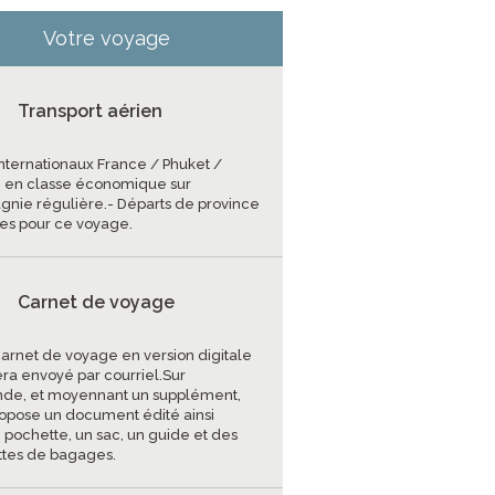
Votre voyage
Transport aérien
internationaux France / Phuket /
 en classe économique sur
nie régulière.- Départs de province
les pour ce voyage.
Carnet de voyage
carnet de voyage en version digitale
era envoyé par courriel.Sur
e, et moyennant un supplément,
ropose un document édité ainsi
 pochette, un sac, un guide et des
ttes de bagages.