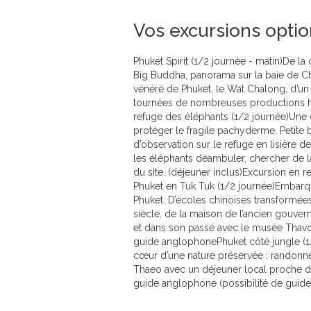
Vos excursions opti
Phuket Spirit (1/2 journée - matin)De l
Big Buddha, panorama sur la baie de Cha
vénéré de Phuket, le Wat Chalong, d’un
tournées de nombreuses productions 
refuge des éléphants (1/2 journée)Une
protéger le fragile pachyderme. Petite b
d’observation sur le refuge en lisière 
les éléphants déambuler, chercher de la
du site. (déjeuner inclus)Excursion en 
Phuket en Tuk Tuk (1/2 journée)Embarque
Phuket. D’écoles chinoises transformé
siècle, de la maison de l’ancien gouvern
et dans son passé avec le musée Thavo
guide anglophonePhuket côté jungle (1/
cœur d’une nature préservée : randonnée
Thaeo avec un déjeuner local proche de
guide anglophone (possibilité de guid