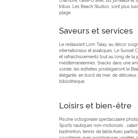
chambre, celle-ci avec lits jumeaux et s
tribus. Les Beach Studios, sont plus lu
plage.
Saveurs et services
Le restaurant Lom Talay, au décor soig
internationaux et asiatiques. Le Sunset
et rafraîchissements tout au long de la 
méditerranéennes. Snacks dans une amb
soirée, les esthètes privilégieront le 
élégante, en bord de mer, de délicieux 
bibliothèque.
Loisirs et bien-être
Piscine octogonale spectaculaire photo
Sports nautiques non-motorisés : catama
badminton, tennis de table.Avec particip
cocoteraie, avec nombreuses variétés d