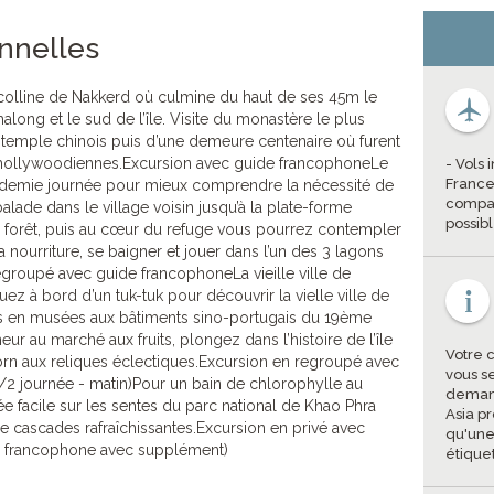
onnelles
a colline de Nakkerd où culmine du haut de ses 45m le
long et le sud de l’île. Visite du monastère le plus
 temple chinois puis d’une demeure centenaire où furent
hollywoodiennes.Excursion avec guide francophoneLe
- Vols 
France
 demie journée pour mieux comprendre la nécessité de
compag
alade dans le village voisin jusqu’à la plate-forme
possib
de forêt, puis au cœur du refuge vous pourrez contempler
 nourriture, se baigner et jouer dans l’un des 3 lagons
regroupé avec guide francophoneLa vieille ville de
z à bord d’un tuk-tuk pour découvrir la vielle ville de
es en musées aux bâtiments sino-portugais du 19ème
eur au marché aux fruits, plongez dans l’histoire de l’île
Votre 
rn aux reliques éclectiques.Excursion en regroupé avec
vous s
2 journée - matin)Pour un bain de chlorophylle au
demand
 facile sur les sentes du parc national de Khao Phra
Asia p
 cascades rafraîchissantes.Excursion en privé avec
qu'une
e francophone avec supplément)
étique