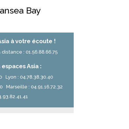
Pansea Bay
Asia à votre écoute !
distance : 01.56.88.66.75
 espaces Asia :
.10 Lyon : 04.78.38.30.40
50 Marseille : 04.91.16.72.32
4.93.82.41.41