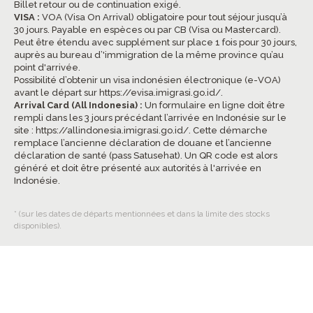
Billet retour ou de continuation exigé.
VISA :
VOA (Visa On Arrival) obligatoire pour tout séjour jusqu’à
30 jours. Payable en espèces ou par CB (Visa ou Mastercard).
Peut être étendu avec supplément sur place 1 fois pour 30 jours,
auprès au bureau d’'immigration de la même province qu’au
point d'arrivée.
Possibilité d’obtenir un visa indonésien électronique (e-VOA)
avant le départ sur
https://evisa.imigrasi.go.id/
.
Arrival Card (All Indonesia) :
Un formulaire en ligne doit être
rempli dans les 3 jours précédant l’arrivée en Indonésie sur le
site :
https://allindonesia.imigrasi.go.id/
. Cette démarche
remplace l’ancienne déclaration de douane et l’ancienne
déclaration de santé (pass Satusehat). Un QR code est alors
généré et doit être présenté aux autorités à l'arrivée en
Indonésie.
* (sur les dates de départs mentionnées et dans la limite des stocks
disponibles).