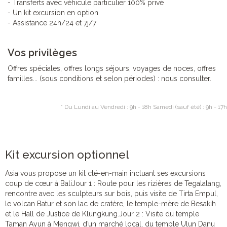
- Transferts avec véhicule particulier 100% privé
- Un kit excursion en option
- Assistance 24h/24 et 7j/7
Vos privilèges
Offres spéciales, offres longs séjours, voyages de noces, offres
familles... (sous conditions et selon périodes) : nous consulter.
* Du Lundi au Vendredi : 9h - 18h Samedi (sauf été) : 9h - 17h
Kit excursion optionnel
Asia vous propose un kit clé-en-main incluant ses excursions
coup de cœur à BaliJour 1 : Route pour les rizières de Tegalalang,
rencontre avec les sculpteurs sur bois, puis visite de Tirta Empul,
le volcan Batur et son lac de cratère, le temple-mère de Besakih
et le Hall de Justice de Klungkung.Jour 2 : Visite du temple
Taman Ayun à Mengwi, d’un marché local, du temple Ulun Danu