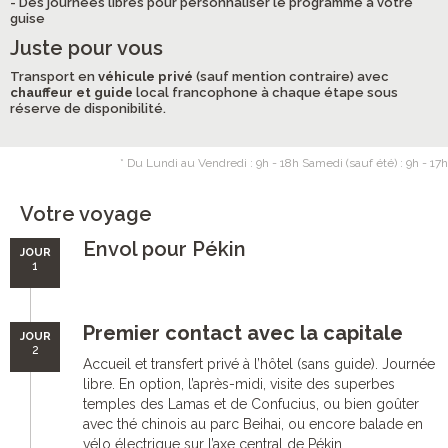
- Des journées libres pour personnaliser le programme à votre
guise
Juste pour vous
Transport en
véhicule privé
(sauf mention contraire) avec
chauffeur et guide
local francophone à chaque étape sous
réserve de disponibilité.
* Du Lundi au Vendredi : 9h - 18h Samedi (sauf été) : 9h - 17h
Votre voyage
Envol pour Pékin
JOUR
1
Premier contact avec la capitale
JOUR
2
Accueil et transfert privé à l’hôtel (sans guide). Journée
libre. En option, l’après-midi, visite des superbes
temples des Lamas et de Confucius, ou bien goûter
avec thé chinois au parc Beihai, ou encore balade en
vélo électrique sur l’axe central de Pékin.