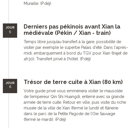
Muraille. (P.déj)
Derniers pas pékinois avant Xian la
JOUR
5
médiévale (Pékin / Xian - train)
Temps libre jusqu’au transfert à la gare, possibilité de
visiter par exemple le superbe Palais d'été. Dans l'après-
midi, embarquement à bord du TGV pour Xian (trajet de
4h30). Transfert privé à l’hôtel. (P.déj)
Trésor de terre cuite à Xian (80 km)
JOUR
6
Votre guide privé vous emmènera visiter le mausolée
de l’empereur Qin Shi Huangdi, enterré avec sa grande
armée de terre cuite. Retour en ville, puis visite du riche
musée de la ville de Xian (fermé le lundi) et flânerie
dans le parc de la Petite Pagode de l’Oie Sauvage
(fermé le mardi). (P.déj)