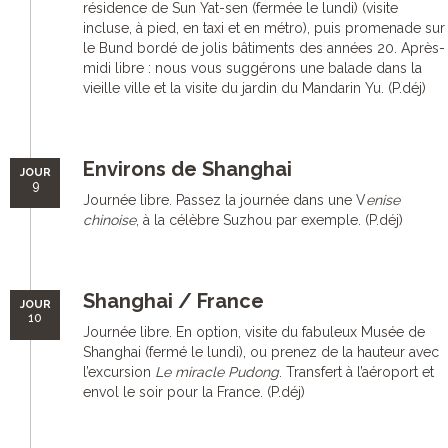
résidence de Sun Yat-sen (fermée le lundi) (visite
incluse, à pied, en taxi et en métro), puis promenade sur
le Bund bordé de jolis bâtiments des années 20. Après-
midi libre : nous vous suggérons une balade dans la
vieille ville et la visite du jardin du Mandarin Yu. (P.déj)
Environs de Shanghai
JOUR
9
Journée libre. Passez la journée dans une V
enise
chinoise
, à la célèbre Suzhou par exemple. (P.déj)
Shanghai / France
JOUR
10
Journée libre. En option, visite du fabuleux Musée de
Shanghai (fermé le lundi), ou prenez de la hauteur avec
l’excursion
Le miracle Pudong
. Transfert à l’aéroport et
envol le soir pour la France. (P.déj)