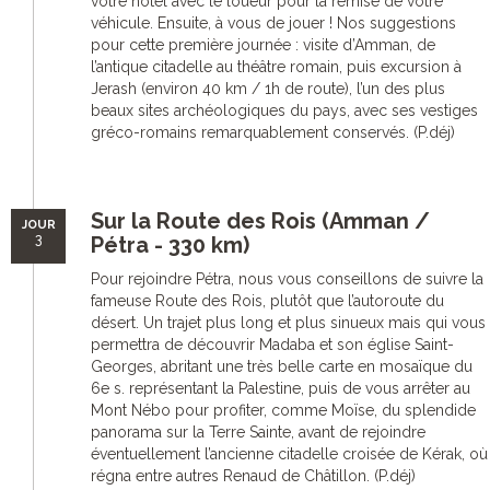
votre hôtel avec le loueur pour la remise de votre
véhicule. Ensuite, à vous de jouer ! Nos suggestions
pour cette première journée : visite d’Amman, de
l’antique citadelle au théâtre romain, puis excursion à
Jerash (environ 40 km / 1h de route), l’un des plus
beaux sites archéologiques du pays, avec ses vestiges
gréco-romains remarquablement conservés. (P.déj)
Sur la Route des Rois (Amman /
JOUR
3
Pétra - 330 km)
Pour rejoindre Pétra, nous vous conseillons de suivre la
fameuse Route des Rois, plutôt que l’autoroute du
désert. Un trajet plus long et plus sinueux mais qui vous
permettra de découvrir Madaba et son église Saint-
Georges, abritant une très belle carte en mosaïque du
6e s. représentant la Palestine, puis de vous arrêter au
Mont Nébo pour profiter, comme Moïse, du splendide
panorama sur la Terre Sainte, avant de rejoindre
éventuellement l’ancienne citadelle croisée de Kérak, où
régna entre autres Renaud de Châtillon. (P.déj)