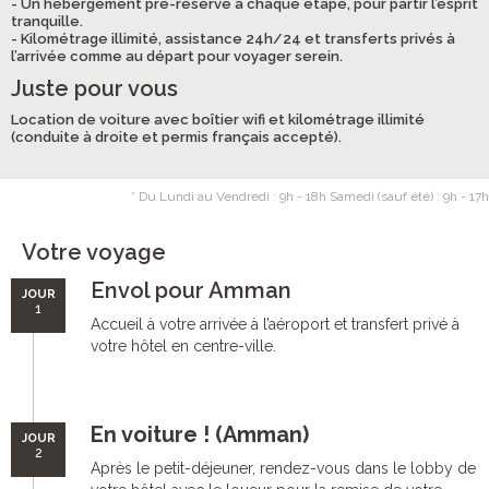
- Un hébergement pré-réservé à chaque étape, pour partir l’esprit
tranquille.
- Kilométrage illimité, assistance 24h/24 et transferts privés à
l’arrivée comme au départ pour voyager serein.
Juste pour vous
Location de voiture avec boîtier wifi et kilométrage illimité
(conduite à droite et permis français accepté).
* Du Lundi au Vendredi : 9h - 18h Samedi (sauf été) : 9h - 17h
Votre voyage
Envol pour Amman
JOUR
1
Accueil à votre arrivée à l’aéroport et transfert privé à
votre hôtel en centre-ville.
En voiture ! (Amman)
JOUR
2
Après le petit-déjeuner, rendez-vous dans le lobby de