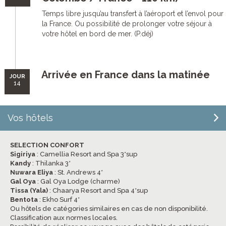
Temps libre jusqu’au transfert à l’aéroport et l’envol pour
la France. Ou possibilité de prolonger votre séjour à
votre hôtel en bord de mer. (P.déj)
Arrivée en France dans la matinée
JOUR
14
Vos hôtels
SELECTION CONFORT
Sigiriya
: Camellia Resort and Spa 3*sup
Kandy
: Thilanka 3*
Nuwara Eliya
: St. Andrews 4*
Gal Oya
: Gal Oya Lodge (charme)
Tissa (Yala)
: Chaarya Resort and Spa 4*sup
Bentota
: Ekho Surf 4*
Ou hôtels de catégories similaires en cas de non disponibilité.
Classification aux normes locales.