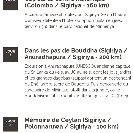
2
(Colombo / Sigiriya - 160 km)
Accueil à l’arrivée et route pour Sigiriya. Selon l'heure
d'arrivée, détente à l'hôtel ou option : safari en jeep
(environ 3h) dans le parc national de Minneriya.
Dans les pas de Bouddha (Sigiriya /
JOUR
3
Anuradhapura / Sigiriya - 200 km)
Excursion à Anuradhapura (UNESCO), ancienne capitale
du Sri Lanka du 5e s. av. JC au 9e s, dont les jolis jardins
et les grandes dagobas (stupas) abritent un descendant
du Bhô, l’arbre sacré de Bouddha. Puis découverte du
sanctuaire de Mihintale, blotti dans la jungle, où le
bouddhisme fut introduit sur l’île au 3e s. av. JC. (P.déj)
Mémoire de Ceylan (Sigiriya /
JOUR
4
Polonnaruwa / Sigiriya - 100 km)