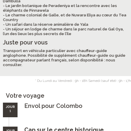
Dambulla
- Le jardin botanique de Peradeniya et la rencontre avec les
éléphants de Pinnawela
- Le charme colonial de Galle, et de Nuwara Eliya au cœur du Tea
Country
- Un safari dans la réserve animalière de Yala
- Un séjour en lodge de charme dans le parc naturel de Gal Oya,
l’un des lieux les plus secrets de l’île
Juste pour vous
Transport en véhicule particulier avec chauffeur-guide
anglophone. Possibilité de supplément chauffeur-guide ou guide
accompagnateur parlant français, selon disponibilité : nous
consulter.
* Du Lundi au Vendredi : 9h - 18h Samedi (sauf été) : 9h - 17h
Votre voyage
Envol pour Colombo
JOUR
1
Cap sur le centre historique
JOUR