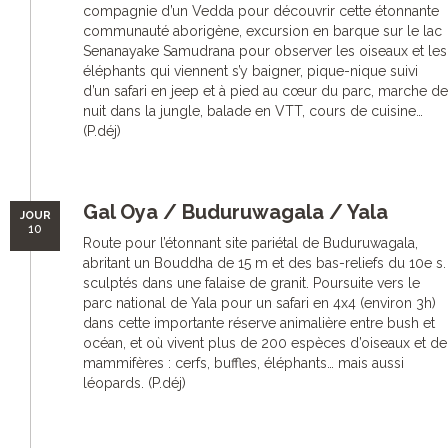
compagnie d’un Vedda pour découvrir cette étonnante
communauté aborigène, excursion en barque sur le lac
Senanayake Samudrana pour observer les oiseaux et les
éléphants qui viennent s’y baigner, pique-nique suivi
d’un safari en jeep et à pied au cœur du parc, marche de
nuit dans la jungle, balade en VTT, cours de cuisine…
(P.déj)
Gal Oya / Buduruwagala / Yala
JOUR
10
Route pour l’étonnant site pariétal de Buduruwagala,
abritant un Bouddha de 15 m et des bas-reliefs du 10e s.
sculptés dans une falaise de granit. Poursuite vers le
parc national de Yala pour un safari en 4x4 (environ 3h)
dans cette importante réserve animalière entre bush et
océan, et où vivent plus de 200 espèces d’oiseaux et de
mammifères : cerfs, buffles, éléphants… mais aussi
léopards. (P.déj)