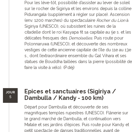
Pour les lève-tôt, possibilité d’assister au lever de soleil
sur le rocher de Sigiriya et les environs depuis la colline
Pidurangala (supplément à régler sur place). Ascension
(env. 1200 marches) du spectaculaire
Rocher du Lion
à
Sigiriya (UNESCO), où subsistent les ruines de la
citadelle dont le roi Kasyapa fit sa capitale au 5e s. et les
délicates fresques des
Demoiselles
. Puis route pour
Polonnaruwa (UNESCO), et découverte des nombreux
vestiges de cette ancienne capitale de l’île du 11e au 13e
s., dont l’extraordinaire ensemble du Gal Vihara et ses
statues de Bouddha taillées dans la pierre (possibilité de
faire la visite à vélo). (P.déj)
Epices et sanctuaires (Sigiriya /
JOUR
5
Dambulla / Kandy - 100 km)
Départ pour Dambulla et découverte de ses
magnifiques temples rupestres (UNESCO). Flânerie sur
le grand marché de Dambulla, et continuation vers
Matale et ses jardins d’épices. Puis route pour Kandy et
petit spectacle de danses traditionnelles, avant de