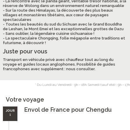
- La rencontre avec le panda géant, véritable trésor national, à la
réserve de Wolong dans un environnement naturel remarquable
- Sur la route des Himalayas, la découverte des plus beaux
villages et monastères tibétains, aux cœur de paysages
spectaculaires
- Toutes les beautés du sud du Sichuan avec le Grand Bouddha
de Leshan, le Mont Emei et les exceptionnelles grottes de Dazu
- Sans oublier, la légendaire cuisine sichuanaise !
- La spectaculaire Chongqing, folle mégapole entre traditions et
futurisme, à découvrir !
Juste pour vous
Transport en véhicule privé avec chauffeur tout au long du
voyage et guides locaux anglophones. Possibilité de guides
francophones avec supplément : nous consulter.
* Du Lundi au Vendredi : 9h - 18h Samedi (sauf été) : 9h - 17h
Votre voyage
Envol de France pour Chengdu
JOUR
1