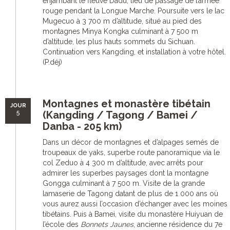
enjambant le fleuve Dadu, lieu de passage de l’armée
rouge pendant la Longue Marche. Poursuite vers le lac
Mugecuo à 3 700 m d’altitude, situé au pied des
montagnes Minya Kongka culminant à 7 500 m
d’altitude, les plus hauts sommets du Sichuan.
Continuation vers Kangding, et installation à votre hôtel.
(P.déj)
Montagnes et monastère tibétain
JOUR
5
(Kangding / Tagong / Bamei /
Danba - 205 km)
Dans un décor de montagnes et d’alpages semés de
troupeaux de yaks, superbe route panoramique via le
col Zeduo à 4 300 m d’altitude, avec arrêts pour
admirer les superbes paysages dont la montagne
Gongga culminant à 7 500 m. Visite de la grande
lamaserie de Tagong datant de plus de 1 000 ans où
vous aurez aussi l’occasion d’échanger avec les moines
tibétains. Puis à Bamei, visite du monastère Huiyuan de
l’école des
Bonnets Jaunes
, ancienne résidence du 7e