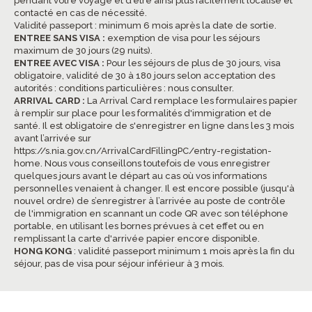
pendant votre voyage et d’être ainsi plus facilement localisé et
contacté en cas de nécessité.
Validité passeport : minimum 6 mois après la date de sortie.
ENTREE SANS VISA :
exemption de visa pour les séjours
maximum de 30 jours (29 nuits).
ENTREE AVEC VISA :
Pour les séjours de plus de 30 jours, visa
obligatoire, validité de 30 à 180 jours selon acceptation des
autorités : conditions particulières : nous consulter.
ARRIVAL CARD :
La Arrival Card remplace les formulaires papier
à remplir sur place pour les formalités d'immigration et de
santé. Il est obligatoire de s'enregistrer en ligne dans les 3 mois
avant l’arrivée sur
https://s.nia.gov.cn/ArrivalCardFillingPC/entry-registation-
home
. Nous vous conseillons toutefois de vous enregistrer
quelques jours avant le départ au cas où vos informations
personnelles venaient à changer. Il est encore possible (jusqu'à
nouvel ordre) de s’enregistrer à l’arrivée au poste de contrôle
de l'immigration en scannant un code QR avec son téléphone
portable, en utilisant les bornes prévues à cet effet ou en
remplissant la carte d'arrivée papier encore disponible.
HONG KONG
: validité passeport minimum 1 mois après la fin du
séjour, pas de visa pour séjour inférieur à 3 mois.