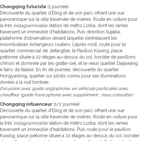
Chongqing futuriste
(1 journée)
Découverte du quartier d’Eling et de son parc offrant une vue
panoramique sur la ville traversée de rivières. Route en voiture pour
la très
instagrammable
station de métro Liziba, dont les rames
traversent un immeuble d’habitations. Puis direction Sujiaba,
plateforme d’observation devant laquelle s’entrelacent les
innombrables échangeurs routiers. L’après-midi, route pour le
quartier commercial de Jiefangbei, le Pavillon Kuixing, place
piétonne située à 22 étages au-dessus du sol, bordée de pavillons
chinois et dominée par les gratte-ciel, et le vieux quartier Daijiaxiang
à flanc de falaise. En fin de journée, découverte du quartier
Hongyadong, quartier sur pilotis connu pour ses illuminations
dorées à la nuit tombée.
Excursion avec guide anglophone, en véhicule particulier avec
chauffeur (guide francophone avec supplément : nous consulter).
Chongqing influenceur
(1/2 journée)
Découverte du quartier d’Eling et de son parc offrant une vue
panoramique sur la ville traversée de rivières. Route en voiture pour
la très
instagrammable
station de métro Liziba, dont les rames
traversent un immeuble d’habitations. Puis route pour le pavillon
Kuixing, place piétonne située à 22 étages au-dessus du sol, bordée