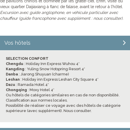
de pavillons chinois et dominée par les gratte-ciel. Enfin, visite du
vieux quartier Daijiaxiang à flanc de falaise, avant le retour à l’hôtel.
Excursion avec guide anglophone, en véhicule particulier avec
chauffeur (guide francophone avec supplément : nous consulter).
Vos hôtels
SELECTION CONFORT
Chengdu
: Holiday Inn Express Wuhou 4*
Kangding
: Yuling Snow Hotspring Resort 4*
Danba
: Jiarong Shuyuan (charme)
Leshan
: Holiday inn Express Leshan City Square 4*
Dazu
: Ramada Hotel 4*
Chongqing
: Moxy Hotel 4*
Ou hôtels de catégories similaires en cas de non disponibilité.
Classification aux normes locales.
Possibilité de réaliser ce voyage avec des hôtels de catégorie
supérieure (avec supplément). Nous consulter.