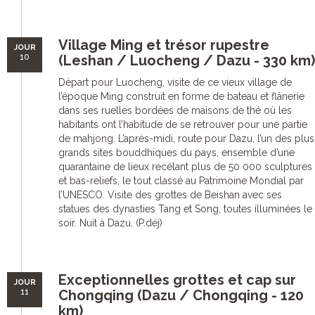
Village Ming et trésor rupestre
JOUR
10
(Leshan / Luocheng / Dazu - 330 km)
Départ pour Luocheng, visite de ce vieux village de
l’époque Ming construit en forme de bateau et flânerie
dans ses ruelles bordées de maisons de thé où les
habitants ont l’habitude de se retrouver pour une partie
de mahjong. L’après-midi, route pour Dazu, l’un des plus
grands sites bouddhiques du pays, ensemble d’une
quarantaine de lieux recélant plus de 50 000 sculptures
et bas-reliefs, le tout classé au Patrimoine Mondial par
l’UNESCO. Visite des grottes de Beishan avec ses
statues des dynasties Tang et Song, toutes illuminées le
soir. Nuit à Dazu. (P.déj)
Exceptionnelles grottes et cap sur
JOUR
11
Chongqing (Dazu / Chongqing - 120
km)