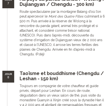
7
Dujiangyan / Chengdu - 300 km)
Route spectaculaire par la montagne Balang d’où l’on
peut apercevoir le
Mont des Quatre Filles
culminant à 6
500 m. Puis arrivée à la réserve de Wolong à la
rencontre du panda géant, animal très protégé et si
attachant, et considéré comme trésor national
(UNESCO). Puis dans l’après-midi, découverte du
système d’irrigation de Dujiangyan vieux de 2 000 ans
et classé à l’UNESCO, il arrose les terres fertiles des
plaines de Chengdu. Arrivée en fin d’après-midi à
Chengdu. (P.déj)
Taoïsme et bouddhisme (Chengdu /
JOUR
8
Leshan - 150 km)
Toujours en compagnie de votre chauffeur et guide
privés, départ pour Leshan. En cours de route,
dégustation dans un vieux salon de thé, puis visite du
monastère Guanyin à Xinjin créé sous la dynastie Han il
y a 2 000 ans et abritant de remarquables fresques et