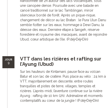
Randonnée de 2h autour des lacs volcaniques, sous
une canopée dense. Poursuite avec une balade en
canoë traditionnel sur le lac Tamblingan, miroir
silencieux bordé de forêt. Après un pique-nique,
changement de décor au lac Bratan : le Pura Ulun Danu
semble flotter sur les eaux, hommage à Dewi Danu, la
déesse des eaux. Dernière étape à Sangeh, réserve
forestière et royaume des macaques, avant de rejoindre
Ubud, cœur artistique de l’île. (P.déj+Déj+Dîn)
VTT dans les rizières et rafting sur
JOUR
9
l’Ayung (Ubud)
Sur les hauteurs de Kintamani, pause face au volcan
Batur et son lac de cratère. Puis place au vélo : 24 km à
VTT, majoritairement en descente, entre routes
tranquilles et pistes de terre, villages, temples et
rizières. L’après-midi, l’aventure continue sur la rivière
Ayung : rafting de 10 km (2h). Adrénaline et moments
contemplatifs au cœur de la jungle ! (P.déj+Déj+Dîn)