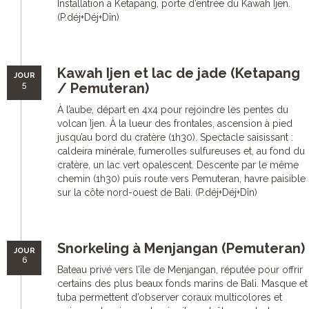
Installation à Ketapang, porte d’entrée du Kawah Ijen.
(P.déj+Déj+Dîn)
Kawah Ijen et lac de jade (Ketapang
JOUR
5
/ Pemuteran)
À l’aube, départ en 4x4 pour rejoindre les pentes du
volcan Ijen. À la lueur des frontales, ascension à pied
jusqu’au bord du cratère (1h30). Spectacle saisissant :
caldeira minérale, fumerolles sulfureuses et, au fond du
cratère, un lac vert opalescent. Descente par le même
chemin (1h30) puis route vers Pemuteran, havre paisible
sur la côte nord-ouest de Bali. (P.déj+Déj+Dîn)
Snorkeling à Menjangan (Pemuteran)
JOUR
6
Bateau privé vers l’île de Menjangan, réputée pour offrir
certains des plus beaux fonds marins de Bali. Masque et
tuba permettent d’observer coraux multicolores et