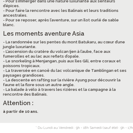
- Pour s’immerger dans une nature luxuriante aux senteurs
d’épices.
- Pour faire la rencontre avec les Balinais et leurs traditions
ancestrales.
- Pour se reposer, après l’aventure, sur un îlot ourlé de sable
blanc.
Les moments aventure Asia
- La randonnée sur les pentes du mont Batukaru, au cœur d’une
jungle luxuriante.
- L’ascension du cratère du volcan Ijen à l’aube, face aux
fumerolles et au lac aux reflets d’opale.
- Le snorkeling à Menjangan, puis aux îles Gili, entre coraux et
poissons tropicaux.
- La traversée en canoë du lac volcanique de Tamblingan et ses
paysages grandioses.
- La descente en rafting sur la rivière Ayung pour découvrir la
faune et la flore sous un autre angle.
- La balade à vélo à travers les rizières et la campagne à la
rencontre des Balinais.
Attention :
à partir de 10 ans.
* Du Lundi au Vendredi : 9h - 18h Samedi (sauf été) : 9h - 17h