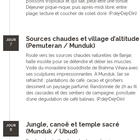
poissons tropicaux et qui sait…peut-être une tortue.
Déjeuner pique-nique, puis après-midi libre, entre
plage, lecture et coucher de soleil doré. (P.déj+Déj+Dîn)
Sources chaudes et village d’altitude
JOUR
7
(Pemuteran / Munduk)
Route vers les sources chaudes naturelles de Banjar,
halte insolite pour se détendre et délier les muscles.
Visite du monastère bouddhiste de Brahma Vihara avec
ses sculptures impressionnantes. À Munduk, l’air se
rafraîchit : plantations de café, cacao et girofliers
dessinent un paysage parfumé. Randonnée de 2h au fil
des cascades et des sentiers de campagne, ponctuée
d’une dégustation de café balinais. (P.déj+Déj+Dîn)
Jungle, canoë et temple sacré
JOUR
8
(Munduk / Ubud)