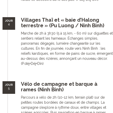
Villages Thaï et « baie d’Halong
JOUR
4
terrestre » (Pu Luong / Ninh Binh)
Marche de 2h à 3h30 (5 à 15 km, - 60 m) sur diguettes et
sentiers reliant les hameaux. Échanges simples,
panoramas dégagés, lumière changeante sur les
cultures. En fin de journée, route vers Ninh Binh : les
reliefs karstiques, en forme de pains de sucre, émergent
au-dessus des rizières, annonçant un nouveau décor.
(P.déj+Déj+Dîn)
Vélo de campagne et barque à
JOUR
5
rames (Ninh Binh)
Parcours à vélo de 2h (10-12 km, terrain plat) sur de
petites routes bordées de canaux et de champs. La
campagne s’explore à rythme doux, entre villages et
scènes agricoles. Puis navigation en barque à rames