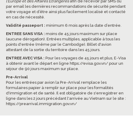
l’Europe et des Affaires Etrangères
afin de recevoir par SMS ou
par email les dernières recommandations de sécurité pendant
votre voyage et d’être ainsi plus facilement localisé et contacté
en cas de nécessité.
Validité passeport :
minimum 6 mois après la date d’entrée.
ENTREE SANS VISA :
moins de 45 jours maximum sur place
(aucune dérogation). Entrées multiples, applicable à tous les
points d'entrée (même par le Cambodge). Billet d'avion
attestant de la sortie du territoire dans les 45 jours.
ENTREE AVEC VISA :
Pour les voyages de 45 jours et plus, E-Visa
à obtenir avant le départ en ligne
https://evisa.gov.vn/
pour un
séjour de 90 jours maximum sur place.
Pre-Arrival
Pour les entrées par avion la Pre-Arrival remplace les
formulaires papier à remplir sur place pour les formalités
d'immigration et de santé. Il est obligatoire de s'enregistrer en
ligne dans les 2 jours précédant l'arrivée au Vietnam sur le site :
https://prearrival.immigration.gov.vn/