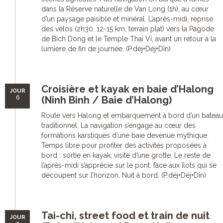
dans la Réserve naturelle de Van Long (1h), au cœur
d’un paysage paisible et minéral. L’après-midi, reprise
des vélos (2h30, 12-15 km, terrain plat) vers la Pagode
de Bich Dong et le Temple Thai Vi, avant un retour à la
lumière de fin de journée. (P.déj+Déj+Dîn)
Croisière et kayak en baie d’Halong
JOUR
6
(Ninh Binh / Baie d’Halong)
Route vers Halong et embarquement à bord d’un bateau
traditionnel. La navigation s’engage au cœur des
formations karstiques d’une baie devenue mythique.
Temps libre pour profiter des activités proposées à
bord : sortie en kayak, visite d’une grotte. Le reste de
l’après-midi s’apprécie sur le pont, face aux îlots qui se
découpent sur l’horizon. Nuit à bord. (P.déj+Déj+Dîn)
Tai-chi, street food et train de nuit
JOUR