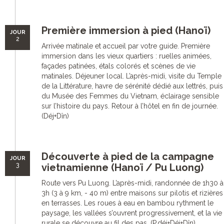
Première immersion à pied (Hanoï)
JOUR
2
Arrivée matinale et accueil par votre guide. Première
immersion dans les vieux quartiers : ruelles animées,
façades patinées, étals colorés et scènes de vie
matinales. Déjeuner local. L’après-midi, visite du Temple
de la Littérature, havre de sérénité dédié aux lettrés, puis
du Musée des Femmes du Vietnam, éclairage sensible
sur l’histoire du pays. Retour à l’hôtel en fin de journée.
(Déj+Dîn)
Découverte à pied de la campagne
JOUR
3
vietnamienne (Hanoï / Pu Luong)
Route vers Pu Luong. L’après-midi, randonnée de 1h30 à
3h (3 à 9 km, - 40 m) entre maisons sur pilotis et rizières
en terrasses. Les roues à eau en bambou rythment le
paysage, les vallées s’ouvrent progressivement, et la vie
rurale se découvre au fil des pas. (P.déj+Déj+Dîn)