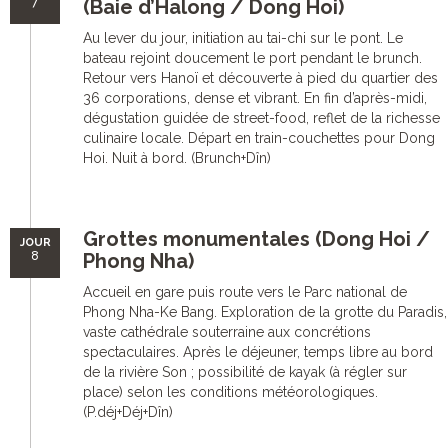
7
(Baie d’Halong / Dong Hoi)
Au lever du jour, initiation au tai-chi sur le pont. Le
bateau rejoint doucement le port pendant le brunch.
Retour vers Hanoï et découverte à pied du quartier des
36 corporations, dense et vibrant. En fin d’après-midi,
dégustation guidée de street-food, reflet de la richesse
culinaire locale. Départ en train-couchettes pour Dong
Hoi. Nuit à bord. (Brunch+Dîn)
Grottes monumentales (Dong Hoi /
JOUR
8
Phong Nha)
Accueil en gare puis route vers le Parc national de
Phong Nha-Ke Bang. Exploration de la grotte du Paradis,
vaste cathédrale souterraine aux concrétions
spectaculaires. Après le déjeuner, temps libre au bord
de la rivière Son ; possibilité de kayak (à régler sur
place) selon les conditions météorologiques.
(P.déj+Déj+Dîn)