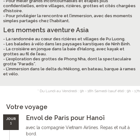
- Pour mêler grands incontournables et étapes plus
confidentielles, entre villages, rizières, grottes et cités chargées
d’histoire.
- Pour privilégier la rencontre et l’immersion, avec des moments
simples partagés chez l’habitant.
Les moments aventure Asia
- La randonnée au cœur des rizières et villages de Pu Luong.
- Les balades à vélo dans les paysages karstiques de Ninh Binh.
- La croisière en jonque dans la baie d’Halong, avec kayak et
grottes au fil de l’eau.
- L’exploration des grottes de Phong Nha, dont la spectaculaire
grotte “Paradis”.
- L’immersion dans le delta du Mékong, en bateau, barque à rames
et vélo.
* Du Lundi au Vendredi : 9h - 18h Samedi (sauf été) : 9h - 17h
Votre voyage
Envol de Paris pour Hanoï
JOUR
1
avec la compagnie Vietnam Airlines. Repas et nuit à
bord.