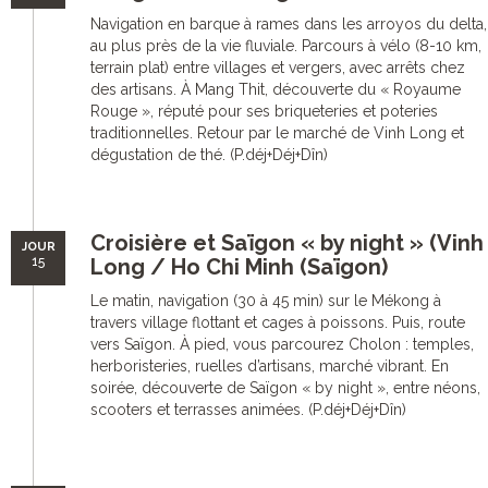
Navigation en barque à rames dans les arroyos du delta,
au plus près de la vie fluviale. Parcours à vélo (8-10 km,
terrain plat) entre villages et vergers, avec arrêts chez
des artisans. À Mang Thit, découverte du « Royaume
Rouge », réputé pour ses briqueteries et poteries
traditionnelles. Retour par le marché de Vinh Long et
dégustation de thé. (P.déj+Déj+Dîn)
Croisière et Saïgon « by night » (Vinh
JOUR
15
Long / Ho Chi Minh (Saïgon)
Le matin, navigation (30 à 45 min) sur le Mékong à
travers village flottant et cages à poissons. Puis, route
vers Saïgon. À pied, vous parcourez Cholon : temples,
herboristeries, ruelles d’artisans, marché vibrant. En
soirée, découverte de Saïgon « by night », entre néons,
scooters et terrasses animées. (P.déj+Déj+Dîn)