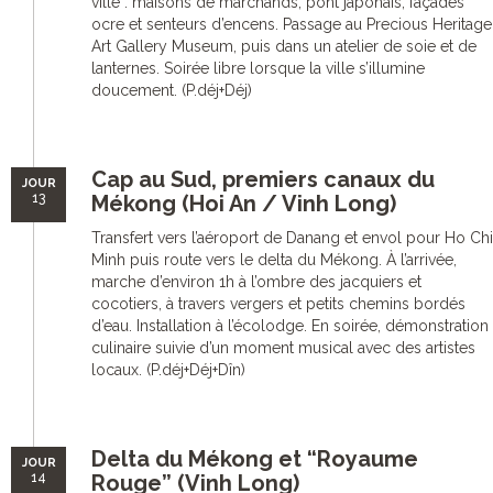
ville : maisons de marchands, pont japonais, façades
ocre et senteurs d’encens. Passage au Precious Heritage
Art Gallery Museum, puis dans un atelier de soie et de
lanternes. Soirée libre lorsque la ville s’illumine
doucement. (P.déj+Déj)
Cap au Sud, premiers canaux du
JOUR
13
Mékong (Hoi An / Vinh Long)
Transfert vers l’aéroport de Danang et envol pour Ho Chi
Minh puis route vers le delta du Mékong. À l’arrivée,
marche d’environ 1h à l’ombre des jacquiers et
cocotiers, à travers vergers et petits chemins bordés
d’eau. Installation à l’écolodge. En soirée, démonstration
culinaire suivie d’un moment musical avec des artistes
locaux. (P.déj+Déj+Dîn)
Delta du Mékong et “Royaume
JOUR
14
Rouge” (Vinh Long)