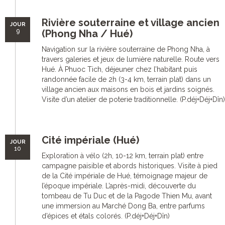
Rivière souterraine et village ancien
JOUR
9
(Phong Nha / Hué)
Navigation sur la rivière souterraine de Phong Nha, à
travers galeries et jeux de lumière naturelle. Route vers
Hué. À Phuoc Tich, déjeuner chez l’habitant puis
randonnée facile de 2h (3-4 km, terrain plat) dans un
village ancien aux maisons en bois et jardins soignés.
Visite d’un atelier de poterie traditionnelle. (P.déj+Déj+Dîn)
Cité impériale (Hué)
JOUR
10
Exploration à vélo (2h, 10-12 km, terrain plat) entre
campagne paisible et abords historiques. Visite à pied
de la Cité impériale de Hué, témoignage majeur de
l’époque impériale. L’après-midi, découverte du
tombeau de Tu Duc et de la Pagode Thien Mu, avant
une immersion au Marché Dong Ba, entre parfums
d’épices et étals colorés. (P.déj+Déj+Dîn)