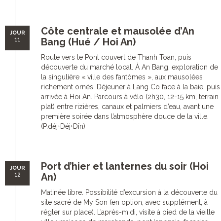
Côte centrale et mausolée d’An
JOUR
11
Bang (Hué / Hoi An)
Route vers le Pont couvert de Thanh Toan, puis
découverte du marché local. À An Bang, exploration de
la singulière « ville des fantômes », aux mausolées
richement ornés. Déjeuner à Lang Co face à la baie, puis
arrivée à Hoi An. Parcours à vélo (2h30, 12-15 km, terrain
plat) entre rizières, canaux et palmiers d’eau, avant une
première soirée dans l’atmosphère douce de la ville.
(P.déj+Déj+Dîn)
Port d’hier et lanternes du soir (Hoi
JOUR
12
An)
Matinée libre. Possibilité d’excursion à la découverte du
site sacré de My Son (en option, avec supplément, à
régler sur place). L’après-midi, visite à pied de la vieille