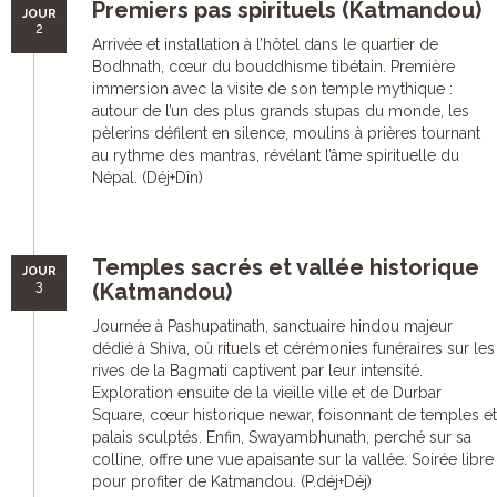
Premiers pas spirituels (Katmandou)
JOUR
2
Arrivée et installation à l’hôtel dans le quartier de
Bodhnath, cœur du bouddhisme tibétain. Première
immersion avec la visite de son temple mythique :
autour de l’un des plus grands stupas du monde, les
pèlerins défilent en silence, moulins à prières tournant
au rythme des mantras, révélant l’âme spirituelle du
Népal. (Déj+Dîn)
Temples sacrés et vallée historique
JOUR
3
(Katmandou)
Journée à Pashupatinath, sanctuaire hindou majeur
dédié à Shiva, où rituels et cérémonies funéraires sur les
rives de la Bagmati captivent par leur intensité.
Exploration ensuite de la vieille ville et de Durbar
Square, cœur historique newar, foisonnant de temples et
palais sculptés. Enfin, Swayambhunath, perché sur sa
colline, offre une vue apaisante sur la vallée. Soirée libre
pour profiter de Katmandou. (P.déj+Déj)