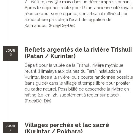
/ - 600 m, env. 3h) mais dans un décor impressionnant.
Après le déjeuner, route pour Patan, ancienne cité royale
réputée pour son élégance, son artisanat raffiné et son
atmosphère paisible, à l’écart de l’agitation de
Katmandou. (P.déj+Déj+Dîn)
Reflets argentés de la rivière Trishuli
JOUR
6
(Patan / Kurintar)
Départ pour la vallée de la Trishuli, rivière mythique
reliant l’Himalaya aux plaines du Teraï. Installation à
Kurintar, face à la rivière, puis courte randonnée possible
(sans guide) dans le village et temps libre pour profiter
du cadre naturel. Possibilité de descendre la rivière en
rafting (10 km, 2h, supplément à régler sur place).
(P.déj+Déj+Dîn)
Villages perchés et lac sacré
JOUR
7
(Kurintar / Pokhara)