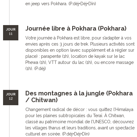
en jeep vers Pokhara. (P.déj+Déj+Dîn)
Journée libre à Pokhara (Pokhara)
JOUR
11
Votre journée à Pokhara est libre, pour s’adapter à vos
envies après ces 3 jours de trek. Plusieurs activités sont
disponibles en option (avec supplément et à régler sur
place) : parapente (1h), location de kayak sur le lac
Phewa (1h), VTT autour du lac (1h), ou encore massage
(1h). (P.déj)
Des montagnes à la jungle (Pokhara
JOUR
12
/ Chitwan)
Changement radical de décor : vous quittez l’Himalaya
pour les plaines subtropicales du Teraï. À Chitwan,
classé au patrimoine mondial de l’UNESCO, découvrez
les villages tharus et leurs traditions, avant un spectacle
culturel en soirée. (P.déj+Déj+Dîn)