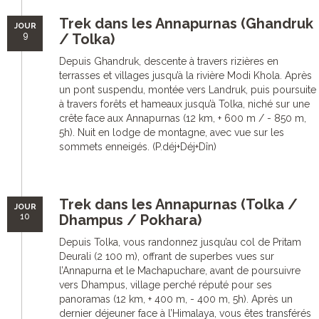
Trek dans les Annapurnas (Ghandruk
JOUR
9
/ Tolka)
Depuis Ghandruk, descente à travers rizières en
terrasses et villages jusqu’à la rivière Modi Khola. Après
un pont suspendu, montée vers Landruk, puis poursuite
à travers forêts et hameaux jusqu’à Tolka, niché sur une
crête face aux Annapurnas (12 km, + 600 m / - 850 m,
5h). Nuit en lodge de montagne, avec vue sur les
sommets enneigés. (P.déj+Déj+Dîn)
Trek dans les Annapurnas (Tolka /
JOUR
10
Dhampus / Pokhara)
Depuis Tolka, vous randonnez jusqu’au col de Pritam
Deurali (2 100 m), offrant de superbes vues sur
l’Annapurna et le Machapuchare, avant de poursuivre
vers Dhampus, village perché réputé pour ses
panoramas (12 km, + 400 m, - 400 m, 5h). Après un
dernier déjeuner face à l’Himalaya, vous êtes transférés