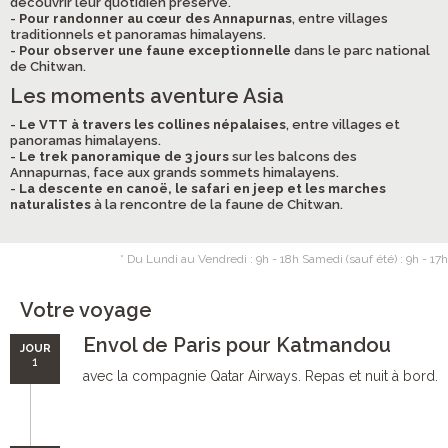
découvrir leur quotidien préservé.
-
Pour randonner au cœur des Annapurnas
, entre villages
traditionnels et panoramas himalayens.
-
Pour observer une faune exceptionnelle
dans le parc national
de Chitwan.
Les moments aventure Asia
-
Le VTT à travers les collines népalaises
, entre villages et
panoramas himalayens.
-
Le trek panoramique de 3 jours
sur les balcons des
Annapurnas, face aux grands sommets himalayens.
-
La descente en canoë, le safari en jeep et les marches
naturalistes
à la rencontre de la faune de Chitwan.
* Du Lundi au Vendredi : 9h - 18h Samedi (sauf été) : 9h - 17h
Votre voyage
Envol de Paris pour Katmandou
JOUR
1
avec la compagnie Qatar Airways. Repas et nuit à bord.