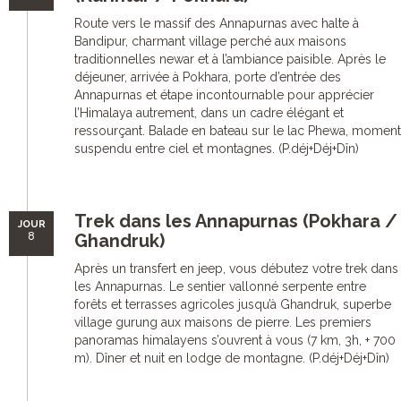
Route vers le massif des Annapurnas avec halte à
Bandipur, charmant village perché aux maisons
traditionnelles newar et à l’ambiance paisible. Après le
déjeuner, arrivée à Pokhara, porte d’entrée des
Annapurnas et étape incontournable pour apprécier
l’Himalaya autrement, dans un cadre élégant et
ressourçant. Balade en bateau sur le lac Phewa, moment
suspendu entre ciel et montagnes. (P.déj+Déj+Dîn)
Trek dans les Annapurnas (Pokhara /
JOUR
8
Ghandruk)
Après un transfert en jeep, vous débutez votre trek dans
les Annapurnas. Le sentier vallonné serpente entre
forêts et terrasses agricoles jusqu’à Ghandruk, superbe
village gurung aux maisons de pierre. Les premiers
panoramas himalayens s’ouvrent à vous (7 km, 3h, + 700
m). Dîner et nuit en lodge de montagne. (P.déj+Déj+Dîn)