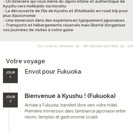
- Un itinéraire qui vous mène du Japon intime et authentique de
Kyushu vers Hokkaido via Honshu
- La découverte de l’île de Kyushu et d’Hokkaido en road trip pour
plus d’autonomie
- Une immersion dans des expériences typiquement japonaises
- Transports et hébergements réservés mais liberté d’organiser
vos journées de visites à votre guise
* Du Lundi au Vendredi : 9h - 18h Samedi (sauf été) : 9h - 17h
Votre voyage
Envol pour Fukuoka
JOUR
1
Bienvenue à Kyushu ! (Fukuoka)
JOUR
2
Arrivée à Fukuoka, transfert libre vers votre hôtel.
Première immersion dans l’ambiance japonaise entre
néons, temples et gastronomie locale.