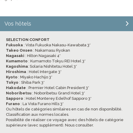
Vos hôtels
SELECTION CONFORT
Fukuoka
: Vista Fukuoka Nakasu-Kawabata 3*
Takeo Onsen
: Nakamasu Ryokan
Nagasaki
: Hilton Nagasaki 4*
Kumamoto
: Kumamoto Tokyu REI Hotel 3*
Kagoshima
: Solaria Nishitetsu Hotel 3*
Hiroshima
: Hotel Intergate 3*
Kyoto
: Miyako Hachijo 3*
Tokyo
: Shiba Park 3*
Hakodate
: Premier Hotel Cabin President 3*
Noboribetsu
: Noboribetsu Grand Hotel 3*
Sapporo
: Hotel Monterey Edelhof Sapporo 3*
Furano
: La Vista Furano Hills 3*
Ou hôtels de catégories similaires en cas de non disponibilité.
Classification aux normes locales.
Possibilité de réaliser ce voyage avec des hôtels de catégorie
supérieure (avec supplément). Nous consulter.