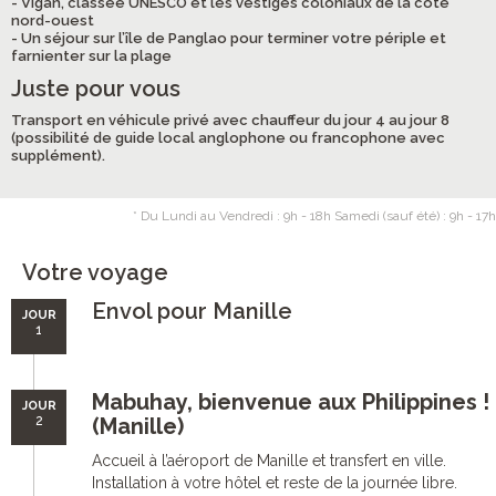
- Vigan, classée UNESCO et les vestiges coloniaux de la côte
nord-ouest
- Un séjour sur l’île de Panglao pour terminer votre périple et
farnienter sur la plage
Juste pour vous
Transport en véhicule privé avec chauffeur du jour 4 au jour 8
(possibilité de guide local anglophone ou francophone avec
supplément).
* Du Lundi au Vendredi : 9h - 18h Samedi (sauf été) : 9h - 17h
Votre voyage
Envol pour Manille
JOUR
1
Mabuhay, bienvenue aux Philippines !
JOUR
2
(Manille)
Accueil à l’aéroport de Manille et transfert en ville.
Installation à votre hôtel et reste de la journée libre.