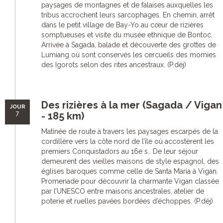
paysages de montagnes et de falaises auxquelles les
tribus accrochent leurs sarcophages. En chemin, arrêt
dans le petit village de Bay-Yo au cœur de rizières
somptueuses et visite du musée ethnique de Bontoc.
Arrivée à Sagada, balade et découverte des grottes de
Lumiang où sont conservés les cercueils des momies
des Igorots selon des rites ancestraux. (P.déj)
Des rizières à la mer (Sagada / Vigan
JOUR
7
- 185 km)
Matinée de route à travers les paysages escarpés de la
cordillère vers la côte nord de l’île où accostèrent les
premiers Conquistadors au 16e s.. De leur séjour
demeurent des vieilles maisons de style espagnol, des
églises baroques comme celle de Santa Maria à Vigan.
Promenade pour découvrir la charmante Vigan classée
par l’UNESCO entre maisons ancestrales, atelier de
poterie et ruelles pavées bordées d’échoppes. (P.déj)