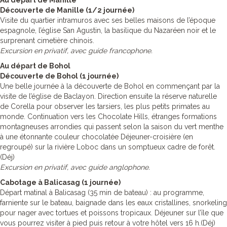
Au départ de Manille
Découverte de Manille (1/2 journée)
Visite du quartier intramuros avec ses belles maisons de l’époque
espagnole, l’église San Agustin, la basilique du Nazaréen noir et le
surprenant cimetière chinois.
Excursion en privatif, avec guide francophone.
Au départ de Bohol
Découverte de Bohol (1 journée)
Une belle journée à la découverte de Bohol en commençant par la
visite de l’église de Baclayon. Direction ensuite la réserve naturelle
de Corella pour observer les tarsiers, les plus petits primates au
monde. Continuation vers les Chocolate Hills, étranges formations
montagneuses arrondies qui passent selon la saison du vert menthe
à une étonnante couleur chocolatée Déjeuner-croisière (en
regroupé) sur la rivière Loboc dans un somptueux cadre de forêt.
(Déj)
Excursion en privatif, avec guide anglophone.
Cabotage à Balicasag (1 journée)
Départ matinal à Balicasag (35 min de bateau) : au programme,
farniente sur le bateau, baignade dans les eaux cristallines, snorkeling
pour nager avec tortues et poissons tropicaux. Déjeuner sur l’île que
vous pourrez visiter à pied puis retour à votre hôtel vers 16 h.(Déj)