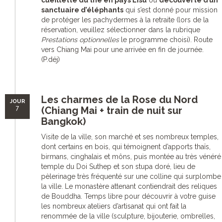
cueillette du thé en pays Lisu
ou
découverte d’un
sanctuaire d’éléphants
qui s’est donné pour mission
de protéger les pachydermes à la retraite (lors de la
réservation, veuillez sélectionner dans la rubrique
Prestations optionnelles
le programme choisi). Route
vers Chiang Mai pour une arrivée en fin de journée.
(P.déj)
Les charmes de la Rose du Nord
JOUR
7
(Chiang Mai + train de nuit sur
Bangkok)
Visite de la ville, son marché et ses nombreux temples,
dont certains en bois, qui témoignent d’apports thaïs,
birmans, cinghalais et môns, puis montée au très vénéré
temple du Doi Suthep et son stupa doré, lieu de
pèlerinage très fréquenté sur une colline qui surplombe
la ville. Le monastère attenant contiendrait des reliques
de Bouddha. Temps libre pour découvrir à votre guise
les nombreux ateliers d’artisanat qui ont fait la
renommée de la ville (sculpture, bijouterie, ombrelles,