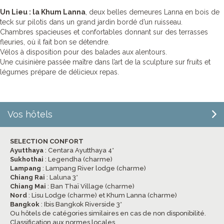
Un Lieu : la Khum Lanna
, deux belles demeures Lanna en bois de
teck sur pilotis dans un grand jardin bordé d’un ruisseau.
Chambres spacieuses et confortables donnant sur des terrasses
fleuries, où il fait bon se détendre.
Vélos à disposition pour des balades aux alentours.
Une cuisinière passée maître dans l’art de la sculpture sur fruits et
légumes prépare de délicieux repas.
Vos hôtels
SELECTION CONFORT
Ayutthaya
: Centara Ayutthaya 4*
Sukhothai
: Legendha (charme)
Lampang
: Lampang River lodge (charme)
Chiang Rai
: Laluna 3*
Chiang Mai
: Ban Thaï Village (charme)
Nord
: Lisu Lodge (charme) et Khum Lanna (charme)
Bangkok
: Ibis Bangkok Riverside 3*
Ou hôtels de catégories similaires en cas de non disponibilité.
Classification aux normes locales.