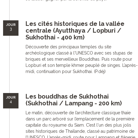
Les cités historiques de la vallée
JOUR
3
centrale (Ayutthaya / Lopburi /
Sukhothai - 400 km)
Découverte des principaux temples du site
archéologique classé à l'UNESCO avec ses stupas de
briques et ses merveilleux Bouddhas. Puis route pour
Lopburi et son temple khmer peuplé de singes. L’après-
midi, continuation pour Sukhothai. (P.déj)
Les bouddhas de Sukhothai
JOUR
4
(Sukhothai / Lampang - 200 km)
Le matin, découverte de l’architecture classique thaïe
dans un parc arboré sur l’emplacement de la première
capitale du royaume du Siam. C’est l'un des plus jolis
sites historiques de Thaïlande, classé au patrimoine de
l’UNESCO. L’après-midi, route pour Lampang et flânerie