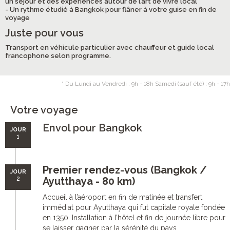
un séjour et des expériences autour de l’art de vivre local
- Un rythme étudié à Bangkok pour flâner à votre guise en fin de
voyage
Juste pour vous
Transport en véhicule particulier avec chauffeur et guide local
francophone selon programme.
* Du Lundi au Vendredi : 9h - 18h Samedi (sauf été) : 9h - 17h
Votre voyage
Envol pour Bangkok
JOUR
1
Premier rendez-vous (Bangkok /
JOUR
2
Ayutthaya - 80 km)
Accueil à l’aéroport en fin de matinée et transfert
immédiat pour Ayutthaya qui fut capitale royale fondée
en 1350. Installation à l’hôtel et fin de journée libre pour
se laisser gagner par la sérénité du pays.