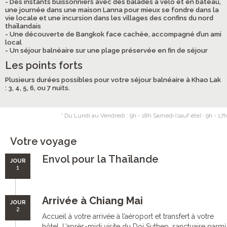
- Des instants buissonniers avec des balades à vélo et en bateau,
une journée dans une maison Lanna pour mieux se fondre dans la
vie locale et une incursion dans les villages des confins du nord
thaïlandais
- Une découverte de Bangkok face cachée, accompagné d’un ami
local
- Un séjour balnéaire sur une plage préservée en fin de séjour
Les points forts
Plusieurs durées possibles pour votre séjour balnéaire à Khao Lak
: 3, 4, 5, 6, ou 7 nuits.
* Du Lundi au Vendredi : 9h - 18h Samedi (sauf été) : 9h - 17h
Votre voyage
Envol pour la Thaïlande
JOUR
1
Arrivée à Chiang Mai
JOUR
2
Accueil à votre arrivée à l’aéroport et transfert à votre
hôtel. L’après-midi visite du Doi Suthep, sanctuaire parmi