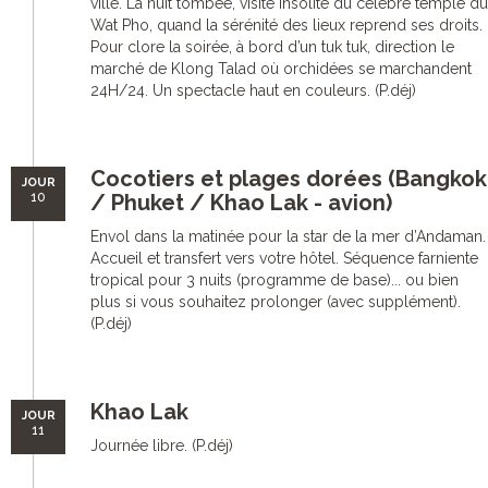
ville. La nuit tombée, visite insolite du célèbre temple du
Wat Pho, quand la sérénité des lieux reprend ses droits.
Pour clore la soirée, à bord d’un tuk tuk, direction le
marché de Klong Talad où orchidées se marchandent
24H/24. Un spectacle haut en couleurs. (P.déj)
Cocotiers et plages dorées (Bangkok
JOUR
10
/ Phuket / Khao Lak - avion)
Envol dans la matinée pour la star de la mer d’Andaman.
Accueil et transfert vers votre hôtel. Séquence farniente
tropical pour 3 nuits (programme de base)... ou bien
plus si vous souhaitez prolonger (avec supplément).
(P.déj)
Khao Lak
JOUR
11
Journée libre. (P.déj)