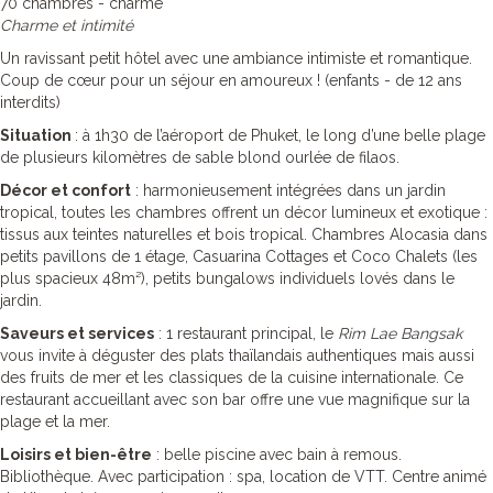
70 chambres - charme
Charme et intimité
Un ravissant petit hôtel avec une ambiance intimiste et romantique.
Coup de cœur pour un séjour en amoureux ! (enfants - de 12 ans
interdits)
Situation
: à 1h30 de l’aéroport de Phuket, le long d’une belle plage
de plusieurs kilomètres de sable blond ourlée de filaos.
Décor et confort
: harmonieusement intégrées dans un jardin
tropical, toutes les chambres offrent un décor lumineux et exotique :
tissus aux teintes naturelles et bois tropical. Chambres Alocasia dans
petits pavillons de 1 étage, Casuarina Cottages et Coco Chalets (les
plus spacieux 48m²), petits bungalows individuels lovés dans le
jardin.
Saveurs et services
: 1 restaurant principal, le
Rim Lae Bangsak
vous invite à déguster des plats thaïlandais authentiques mais aussi
des fruits de mer et les classiques de la cuisine internationale. Ce
restaurant accueillant avec son bar offre une vue magnifique sur la
plage et la mer.
Loisirs et bien-être
: belle piscine avec bain à remous.
Bibliothèque. Avec participation : spa, location de VTT. Centre animé