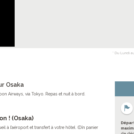
* Du Lundi au
ur Osaka
on Airways, via Tokyo. Repas et nuit à bord.
on ! (Osaka)
Départ
il à l’aéroport et transfert à votre hôtel. (Dîn panier
maximu
de dép