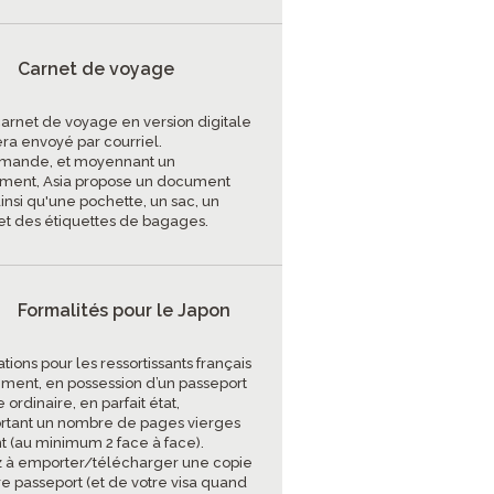
Carnet de voyage
carnet de voyage en version digitale
era envoyé par courriel.
mande, et moyennant un
ment, Asia propose un document
insi qu'une pochette, un sac, un
et des étiquettes de bagages.
Formalités pour le Japon
tions pour les ressortissants français
ment, en possession d’un passeport
 ordinaire, en parfait état,
tant un nombre de pages vierges
nt (au minimum 2 face à face).
 à emporter/télécharger une copie
re passeport (et de votre visa quand