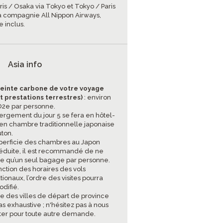
ris / Osaka via Tokyo et Tokyo / Paris
a compagnie All Nippon Airways,
 inclus.
Asia info
einte carbone de votre voyage
et prestations terrestres)
: environ
CO2e par personne.
bergement du jour 5 se fera en hôtel-
en chambre traditionnelle japonaise
uton.
uperficie des chambres au Japon
réduite, il est recommandé de ne
e qu’un seul bagage par personne.
nction des horaires des vols
tionaux, l’ordre des visites pourra
odifié.
ste des villes de départ de province
as exhaustive ; n'hésitez pas à nous
ter pour toute autre demande.