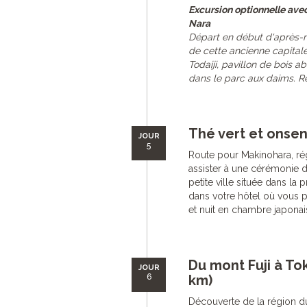
Excursion optionnelle ave
Nara
Départ en début d'après-m
de cette ancienne capitale
Todaiji, pavillon de bois
dans le parc aux daims. Re
Thé vert et onse
JOUR
5
Route pour Makinohara, ré
assister à une cérémonie d
petite ville située dans la 
dans votre hôtel où vous p
et nuit en chambre japonaise
Du mont Fuji à To
JOUR
6
km)
Découverte de la région d