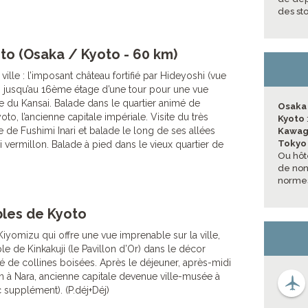
des st
to (Osaka / Kyoto - 60 km)
ville : l’imposant château fortifié par Hideyoshi (vue
ion jusqu’au 16ème étage d’une tour pour une vue
e du Kansai. Balade dans le quartier animé de
Osak
o, l’ancienne capitale impériale. Visite du très
Kyoto
e de Fushimi Inari et balade le long de ses allées
Kawag
Toky
i vermillon. Balade à pied dans le vieux quartier de
Ou hôt
de non 
normes
les de Kyoto
Kiyomizu qui offre une vue imprenable sur la ville,
le de Kinkakuji (le Pavillon d’Or) dans le décor
 de collines boisées. Après le déjeuner, après-midi
ion à Nara, ancienne capitale devenue ville-musée à
c supplément). (P.déj+Déj)