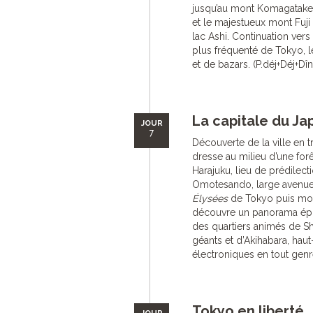
jusqu’au mont Komagatake 
et le majestueux mont Fuji
lac Ashi. Continuation vers
plus fréquenté de Tokyo, 
et de bazars. (P.déj+Déj+Dîn
La capitale du Jap
JOUR
7
Découverte de la ville en tr
dresse au milieu d’une for
Harajuku, lieu de prédilec
Omotesando, large avenu
Élysées
de Tokyo puis mont
découvre un panorama épous
des quartiers animés de Sh
géants et d’Akihabara, haut
électroniques en tout genre
Tokyo en liberté