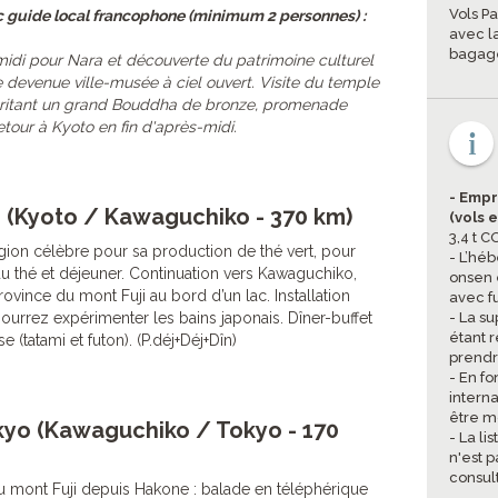
Vols Pa
c guide local francophone (minimum 2 personnes) :
avec l
bagage
idi pour Nara et découverte du patrimoine culturel
 devenue ville-musée à ciel ouvert. Visite du temple
 abritant un grand Bouddha de bronze, promenade
tour à Kyoto en fin d'après-midi.
- Empr
n (Kyoto / Kawaguchiko - 370 km)
(vols 
3,4 t 
gion célèbre pour sa production de thé vert, pour
- L’hé
u thé et déjeuner. Continuation vers Kawaguchiko,
onsen 
province du mont Fuji au bord d’un lac. Installation
avec f
ourrez expérimenter les bains japonais. Dîner-buffet
- La s
étant 
 (tatami et futon). (P.déj+Déj+Dîn)
prendr
- En fo
interna
être m
kyo (Kawaguchiko / Tokyo - 170
- La li
n'est p
consul
u mont Fuji depuis Hakone : balade en téléphérique