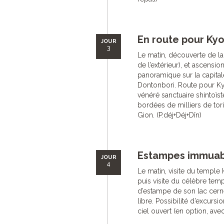
En route pour Kyo
JOUR
3
Le matin, découverte de la 
de l’extérieur), et ascens
panoramique sur la capital
Dontonbori. Route pour Kyot
vénéré sanctuaire shintoïst
bordées de milliers de tori
Gion. (P.déj+Déj+Dîn)
Estampes immuab
JOUR
4
Le matin, visite du temple 
puis visite du célèbre temp
d’estampe de son lac cerné
libre. Possibilité d’excurs
ciel ouvert (en option, ave