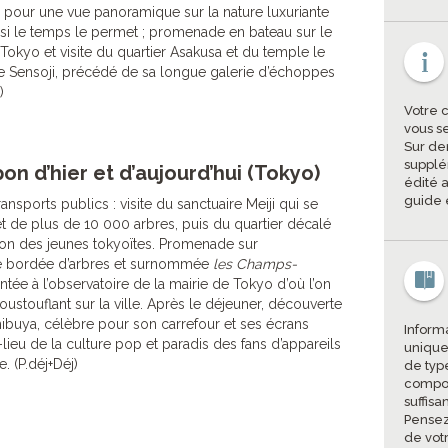
pour une vue panoramique sur la nature luxuriante
 si le temps le permet ; promenade en bateau sur le
 Tokyo et visite du quartier Asakusa et du temple le
le Sensoji, précédé de sa longue galerie d’échoppes
)
Votre 
vous s
Sur de
supplé
on d’hier et d’aujourd’hui (Tokyo)
édité a
guide 
ansports publics : visite du sanctuaire Meiji qui se
êt de plus de 10 000 arbres, puis du quartier décalé
tion des jeunes tokyoïtes. Promenade sur
e bordée d’arbres et surnommée
les Champs-
ée à l’observatoire de la mairie de Tokyo d’où l’on
touflant sur la ville. Après le déjeuner, découverte
ibuya, célèbre pour son carrefour et ses écrans
Informa
-lieu de la culture pop et paradis des fans d’appareils
unique
. (P.déj+Déj)
de type
compor
suffisa
Pensez
de vot