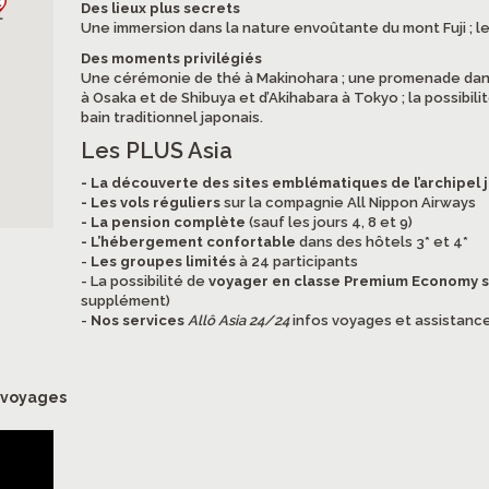
Des lieux plus secrets
Une immersion dans la nature envoûtante du mont Fuji ; le
Des moments privilégiés
Une cérémonie de thé à Makinohara ; une promenade dans
à Osaka et de Shibuya et d’Akihabara à Tokyo ; la possibil
bain traditionnel japonais.
Les PLUS Asia
- La découverte des sites emblématiques de l’archipel 
- Les vols réguliers
sur la compagnie All Nippon Airways
- La pension complète
(sauf les jours 4, 8 et 9)
- L’hébergement confortable
dans des hôtels 3* et 4*
-
Les groupes limités
à 24 participants
- La possibilité de
voyager en classe Premium Economy su
supplément)
-
Nos services
Allô Asia 24/24
infos voyages et assistance
s voyages