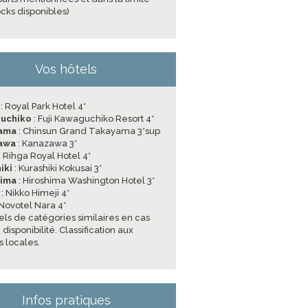
ocks disponibles)
Vos hôtels
: Royal Park Hotel 4*
uchiko
: Fuji Kawaguchiko Resort 4*
yama
: Chinsun Grand Takayama 3*sup
awa
: Kanazawa 3*
: Rihga Royal Hotel 4*
iki
: Kurashiki Kokusai 3*
hima
: Hiroshima Washington Hotel 3*
: Nikko Himeji 4*
 Novotel Nara 4*
els de catégories similaires en cas
disponibilité. Classification aux
 locales.
Infos pratiques