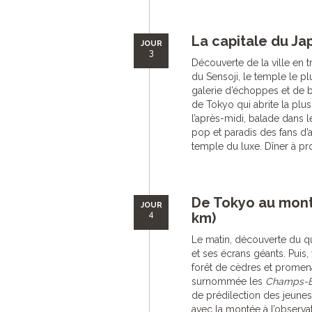
La capitale du Jap
JOUR
3
Découverte de la ville en tr
du Sensoji, le temple le p
galerie d’échoppes et de b
de Tokyo qui abrite la plus
l’après-midi, balade dans l
pop et paradis des fans d’a
temple du luxe. Dîner à prox
De Tokyo au mont
JOUR
4
km)
Le matin, découverte du qu
et ses écrans géants. Puis,
forêt de cèdres et prome
surnommée les
Champs-E
de prédilection des jeunes
avec la montée à l’observa