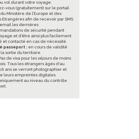
ou vol durant votre voyage.
ez-vous (gratuitement) sur le portail
 du Ministère de l’Europe et des
es Etrangères afin de recevoir par SMS
 email les dernières
andations de sécurité pendant
oyage et d’être ainsi plus facilement
sé et contacté en cas de nécessité.
té passeport :
en cours de validité
 la sortie du territoire.
as de visa pour les séjours de moins
ois. Tous les étrangers âgés d'au
16 ans se verront photographier et
e leurs empreintes digitales
oniquement au niveau du contrôle
ort.