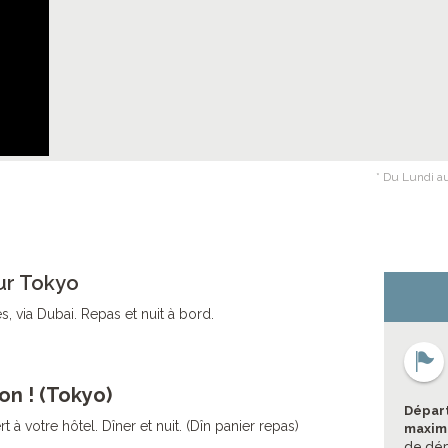
* Du Lundi au
ur Tokyo
, via Dubai. Repas et nuit à bord.
on ! (Tokyo)
Départ
ert à votre hôtel. Dîner et nuit. (Dîn panier repas)
maximu
de dép