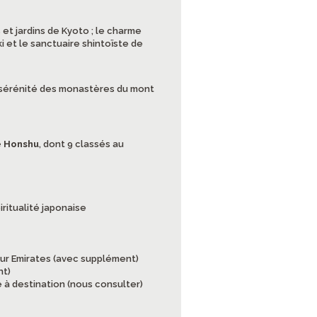
 et jardins de Kyoto ; le charme
i et le sanctuaire shintoïste de
la sérénité des monastères du mont
de Honshu
, dont 9 classés au
piritualité japonaise
ur Emirates (avec supplément)
nt)
 à destination (nous consulter)