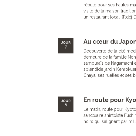
réputé pour ses hautes mai
visite de la maison tradit
un restaurant local. (P.déj+
Au cœur du Japon
JOUR
7
Découverte de la cité médi
demeure de la famille Nom
samouraïs de Nagamachi et 
splendide jardin Kenrokuen
Chaya, ses ruelles et ses b
En route pour Ky
JOUR
8
Le matin, route pour Kyoto
sanctuaire shintoïste Fushi
noirs qui s’alignent par mill