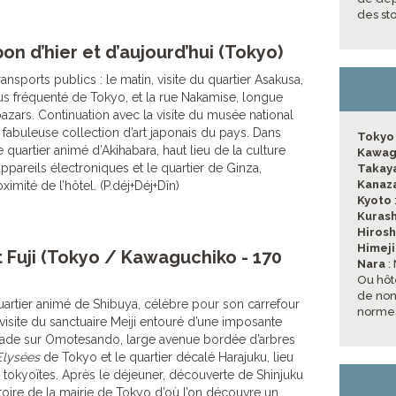
des st
on d’hier et d’aujourd’hui (Tokyo)
ansports publics : le matin, visite du quartier Asakusa,
lus fréquenté de Tokyo, et la rue Nakamise, longue
azars. Continuation avec la visite du musée national
 fabuleuse collection d’art japonais du pays. Dans
Tokyo
e quartier animé d’Akihabara, haut lieu de la culture
Kawag
ppareils électroniques et le quartier de Ginza,
Taka
Kanaz
imité de l’hôtel. (P.déj+Déj+Dîn)
Kyoto
Kurash
Hiros
Himeji
 Fuji (Tokyo / Kawaguchiko - 170
Nara
:
Ou hôt
de non 
artier animé de Shibuya, célèbre pour son carrefour
normes
 visite du sanctuaire Meiji entouré d’une imposante
nade sur Omotesando, large avenue bordée d’arbres
lysées
de Tokyo et le quartier décalé Harajuku, lieu
 tokyoïtes. Après le déjeuner, découverte de Shinjuku
toire de la mairie de Tokyo d’où l’on découvre un