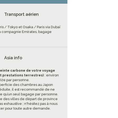
Transport aérien
ris / Tokyo et Osaka / Paris via Dubaï
a compagnie Emirates, bagage
Asia info
einte carbone de votre voyage
et prestations terrestres)
: environ
CO2e par personne.
uperficie des chambres au Japon
réduite, il est recommandé de ne
e qu’un seul bagage par personne.
ste des villes de départ de province
as exhaustive ; n'hésitez pas à nous
ter pour toute autre demande.