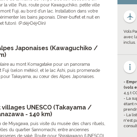
la ville. Puis, route pour Kawaguchiko, petite ville
mont Fuji, au bord d’un lac. Installation dans votre
imenter les bains japonais. Dîner-buffet et nuit en
t futon). (P.déj+Déj+Dîn)
Vols Pa
avec l
inclus.
 Alpes Japonaises (Kawaguchiko /
m)
culaire au mont Komagatake pour un panorama
 Fuji (selon météo), et le lac Ashi, puis promenade
te pour Takayama, au cœur des Alpes Japonaises.
- Empr
(vols 
4,5 t 
- La s
étant 
t villages UNESCO (Takayama /
prendr
nazawa - 140 km)
- La li
n'est p
de Miyagawa, puis visite du musée des chars rituels,
consul
lles du quartier Sannomachi, entre anciennes
asseries de saké. Route pour Shirakawago (UNESCO),