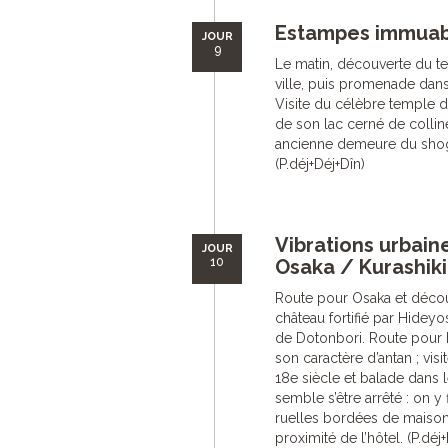
Estampes immuab
JOUR
9
Le matin, découverte du t
ville, puis promenade dans
Visite du célèbre temple d
de son lac cerné de colline
ancienne demeure du shogu
(P.déj+Déj+Dîn)
Vibrations urbaine
JOUR
10
Osaka / Kurashiki
Route pour Osaka et décou
château fortifié par Hideyo
de Dotonbori. Route pour K
son caractère d’antan ; vis
18e siècle et balade dans l
semble s’être arrêté : on 
ruelles bordées de maisons
proximité de l’hôtel. (P.déj