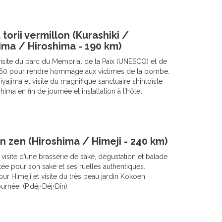
torii vermillon (Kurashiki /
ima / Hiroshima - 190 km)
isite du parc du Mémorial de la Paix (UNESCO) et de
960 pour rendre hommage aux victimes de la bombe.
Miyajima et visite du magnifique sanctuaire shintoïste
ima en fin de journée et installation à l’hôtel.
in zen (Hiroshima / Himeji - 240 km)
: visite d’une brasserie de saké, dégustation et balade
utée pour son saké et ses ruelles authentiques.
ur Himeji et visite du très beau jardin Kokoen.
ournée. (P.déj+Déj+Dîn)