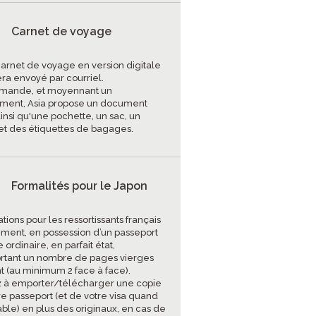
Carnet de voyage
carnet de voyage en version digitale
era envoyé par courriel.
mande, et moyennant un
ment, Asia propose un document
insi qu'une pochette, un sac, un
et des étiquettes de bagages.
Formalités pour le Japon
tions pour les ressortissants français
ment, en possession d’un passeport
 ordinaire, en parfait état,
tant un nombre de pages vierges
nt (au minimum 2 face à face).
 à emporter/télécharger une copie
re passeport (et de votre visa quand
able) en plus des originaux, en cas de