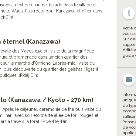
sons au toit de chaume. Balade dans le village et
ionnelle Wada. Puis route pour Kanazawa et dîner dans
Déj+Dîn)
Votre 
vous s
Sur de
 éternel (Kanazawa)
supplé
édité a
évale des Maeda (15è s) : visite de la magnifique
guide 
ura et promenade dans l’ancien quartier des
sur le marché d’Omicho. L’après-midi, visite du
, puis découverte du quartier des geishas Higashi
outiques. (P.déj+Dîn)
Informa
oto (Kanazawa / Kyoto - 270 km)
unique
de type
. Après le déjeuner, cérémonie de thé puis visite du
compor
mi Inari, avec son étonnante allée de torii rouges et
suffisa
iers à travers la forêt. (P.déj+Déj+Dîn)
Pensez
de vot
applic