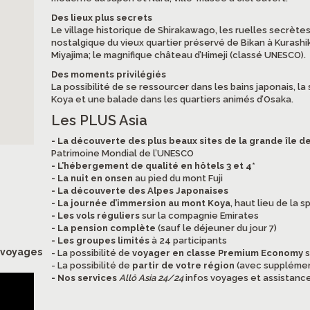
Des lieux plus secrets
Le village historique de Shirakawago, les ruelles secrètes
nostalgique du vieux quartier préservé de Bikan à Kurashik
Miyajima; le magnifique château d’Himeji (classé UNESCO).
Des moments privilégiés
La possibilité de se ressourcer dans les bains japonais, 
Koya et une balade dans les quartiers animés d’Osaka.
Les PLUS Asia
- La découverte des plus beaux sites de la grande île 
Patrimoine Mondial de l’UNESCO
- L’hébergement de qualité en hôtels 3 et 4*
- La nuit en onsen
au pied du mont Fuji
- La découverte des Alpes Japonaises
- La journée d’immersion au mont Koya
, haut lieu de la s
- Les vols réguliers
sur la compagnie Emirates
- La pension complète
(sauf le déjeuner du jour 7)
- Les groupes limités
à 24 participants
s voyages
- La possibilité de
voyager en classe Premium Economy
s
- La possibilité de
partir de votre région
(avec suppléme
- Nos services
Allô Asia 24/24
infos voyages et assistance