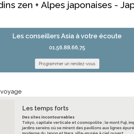
dins zen + Alpes japonaises - Ja
Les conseillers Asia à votre écoute
01.56.88.66.75
Programmer un rendez-vous
e voyage
Les temps forts
Des sites incontournables
Tokyo, capitale verticale et cosmopolite ; le mont Fuji, i
jardins sereins où se mirent des pavillons aux lignes épuré
moderne du Japon et Nara, ville-musée à ciel ouvert.