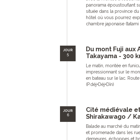
panorama époustouflant sur 
située dans la province du 
hôtel où vous pourrez expér
chambre japonaise (tatami e
Du mont Fuji aux
JOUR
5
Takayama - 300 k
Le matin, montée en funi
impressionnant sur le mont
en bateau sur le lac. Rou
(P.déj+Déj+Dîn)
Cité médiévale e
JOUR
6
Shirakawago / Ka
Balade au marché du matin 
et promenade dans les rue
demeures, échoppes et br