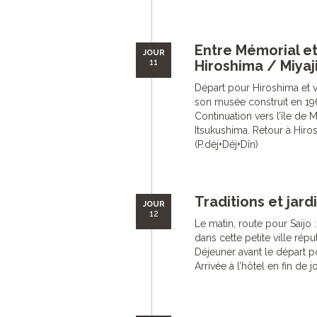
Entre Mémorial et 
JOUR
11
Hiroshima / Miyaj
Départ pour Hiroshima et v
son musée construit en 1
Continuation vers l’île de 
Itsukushima. Retour à Hirosh
(P.déj+Déj+Dîn)
Traditions et jard
JOUR
12
Le matin, route pour Saijo 
dans cette petite ville rép
Déjeuner avant le départ po
Arrivée à l’hôtel en fin de j