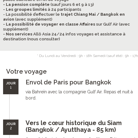
- La pension complète
(sauf jours 6 et 9 à 13)
- Les groupes limités
à 24 participants
- La possibilité d’effectuer le
trajet Chiang Mai / Bangkok en
avion
(avec supplément)
- La possibilité de voyager en classe Affaires
sur Gulf Air (avec
supplément)
- Nos services
Allô Asia 24/24 infos voyages et assistance à
destination (nous consulter)
* Du Lundi au Vendredi : 9h - 18h Samedi (sauf été) : 9h - 17h
Votre voyage
Envol de Paris pour Bangkok
JOUR
1
via Bahreïn avec la compagnie Gulf Air. Repas et nuit à
bord.
Vers le cœur historique du Siam
JOUR
2
(Bangkok / Ayutthaya - 85 km)