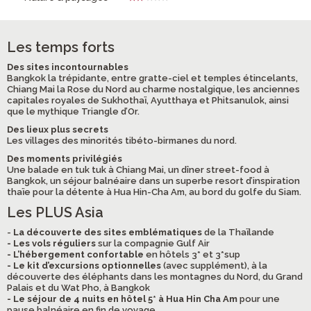
Les temps forts
Des sites incontournables
Bangkok la trépidante, entre gratte-ciel et temples étincelants,
Chiang Mai la Rose du Nord au charme nostalgique, les anciennes
capitales royales de Sukhothaï, Ayutthaya et Phitsanulok, ainsi
que le mythique Triangle d’Or.
Des lieux plus secrets
Les villages des minorités tibéto-birmanes du nord.
Des moments privilégiés
Une balade en tuk tuk à Chiang Mai, un dîner street-food à
Bangkok, un séjour balnéaire dans un superbe resort d’inspiration
thaïe pour la détente à Hua Hin-Cha Am, au bord du golfe du Siam.
Les PLUS Asia
-
La découverte des sites emblématiques
de la Thaïlande
- Les vols réguliers
sur la compagnie Gulf Air
- L’hébergement confortable
en hôtels 3* et 3*sup
- Le kit d’excursions optionnelles
(avec supplément), à la
découverte des éléphants dans les montagnes du Nord, du Grand
Palais et du Wat Pho, à Bangkok
- Le séjour de 4 nuits en hôtel 5* à Hua Hin Cha Am
pour une
pause balnéaire en fin de voyage