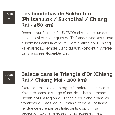
Les bouddhas de Sukhothaï
JOUR
4
(Phitsanulok / Sukhothaï / Chiang
Rai - 460 km)
Départ pour Sukhothaï (UNESCO) et visite de l’un des
plus jolis sites historiques de Thaïlande avec ses stupas
disséminés dans la verdure. Continuation pour Chiang
Rai et arrêt au Temple Blanc du Wat Rongkhun. Arrivée
dans la soirée. (P.déj+Déj+Dîn)
Balade dans le Triangle d’Or (Chiang
JOUR
5
Rai / Chiang Mai - 400 km)
Excursion matinale en pirogue à moteur sur la rivière
Kok, arrêt dans le village d’une tribu tibéto-birmane.
Départ pour la région du Triangle d’Or englobant les
frontières du Laos, de la Birmanie et de la Thaïlande,
rendue célèbre par ses trafiquants d’opium, sa
végétation luxuriante et ses nombreuses ethnies.