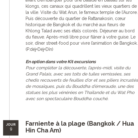
avant d’embarquer pour une balade en bateau sur les
klongs, ces canaux qui quadrillent les vieux quartiers de
la ville. Visite du Wat Arun, le fameux temple de l’Aurore.
Puis découverte du quartier de Rattanakosin, cœur
historique de Bangkok et du marché aux fleurs de
Khlong Talad avec ses étals colorés. Déjeuner au bord
du fleuve. Après-midi libre pour flâner à votre guise. Le
soir, dîner street-food pour vivre l’animation de Bangkok.
(P.déj+Déj+Dîn)
En option dans votre Kit excursions
Pour compléter la découverte, l’après-midi, visite du
Grand Palais, avec ses toits de tuiles vernissées, ses
chedis recouverts de feuilles d’or et ses piliers incrustés
de mosaïques, puis du Bouddha d’émeraude, une des
statues les plus vénérées en Thaïlande et du Wat Pho
avec son spectaculaire Bouddha couché.
Farniente à la plage (Bangkok / Hua
JOUR
9
Hin Cha Am)