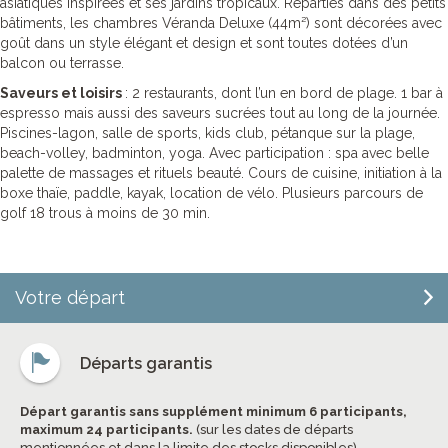
asiatiques inspirées et ses jardins tropicaux. Réparties dans des petits
bâtiments, les chambres Véranda Deluxe (44m²) sont décorées avec
goût dans un style élégant et design et sont toutes dotées d’un
balcon ou terrasse.
Saveurs et loisirs
: 2 restaurants, dont l’un en bord de plage. 1 bar à
espresso mais aussi des saveurs sucrées tout au long de la journée.
Piscines-lagon, salle de sports, kids club, pétanque sur la plage,
beach-volley, badminton, yoga. Avec participation : spa avec belle
palette de massages et rituels beauté. Cours de cuisine, initiation à la
boxe thaïe, paddle, kayak, location de vélo. Plusieurs parcours de
golf 18 trous à moins de 30 min.
Votre départ
Départs garantis
Départ garantis sans supplément minimum 6 participants,
maximum 24 participants.
(sur les dates de départs
mentionnées et dans la limite des stocks disponibles)