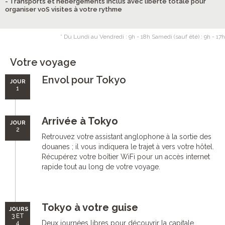
- Transports et hébergements inclus avec liberté totale pour
organiser voS visites à votre rythme
* Du Lundi au Vendredi : 9h - 18h Samedi (sauf été) : 9h - 17h
Votre voyage
Envol pour Tokyo
JOUR
1
Arrivée à Tokyo
JOUR
2
Retrouvez votre assistant anglophone à la sortie des
douanes ; il vous indiquera le trajet à vers votre hôtel.
Récupérez votre boîtier WiFi pour un accès internet
rapide tout au long de votre voyage.
Tokyo à votre guise
JOURS
3 ET
Deux journées libres pour découvrir la capitale
4