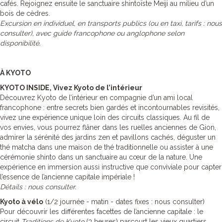
cafés. Rejoignez ensuite le sanctuaire shintoïste Meiji au milieu d’un
bois de cèdres.
Excursion en individuel, en transports publics (ou en taxi, tarifs : nous
consulter), avec guide francophone ou anglophone selon
disponibilité.
À KYOTO
KYOTO INSIDE, Vivez Kyoto de l’intérieur
Découvrez Kyoto de l’intérieur en compagnie d’un ami local
francophone : entre secrets bien gardés et incontournables revisités,
vivez une expérience unique loin des circuits classiques. Au fil de
vos envies, vous pourrez flâner dans les ruelles anciennes de Gion,
admirer la sérénité des jardins zen et pavillons cachés, déguster un
thé matcha dans une maison de thé traditionnelle ou assister à une
cérémonie shinto dans un sanctuaire au cœur de la nature. Une
expérience en immersion aussi instructive que conviviale pour capter
l’essence de l’ancienne capitale impériale !
Détails : nous consulter.
Kyoto à vélo
(1/2 journée - matin - dates fixes : nous consulter)
Pour découvrir les différentes facettes de l’ancienne capitale : le
circuit
Traditions de Kyoto
(3 heures) parcourt les vieux quartiers