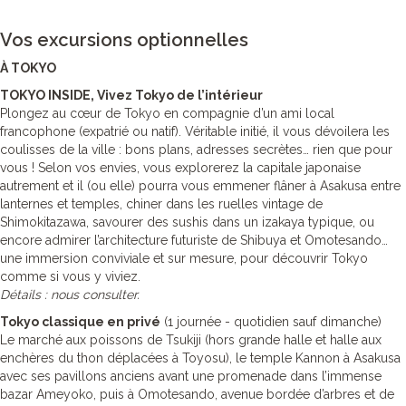
Vos excursions optionnelles
À TOKYO
TOKYO INSIDE, Vivez Tokyo de l’intérieur
Plongez au cœur de Tokyo en compagnie d’un ami local
francophone (expatrié ou natif). Véritable initié, il vous dévoilera les
coulisses de la ville : bons plans, adresses secrètes… rien que pour
vous ! Selon vos envies, vous explorerez la capitale japonaise
autrement et il (ou elle) pourra vous emmener flâner à Asakusa entre
lanternes et temples, chiner dans les ruelles vintage de
Shimokitazawa, savourer des sushis dans un izakaya typique, ou
encore admirer l’architecture futuriste de Shibuya et Omotesando…
une immersion conviviale et sur mesure, pour découvrir Tokyo
comme si vous y viviez.
Détails : nous consulter.
Tokyo classique en privé
(1 journée - quotidien sauf dimanche)
Le marché aux poissons de Tsukiji (hors grande halle et halle aux
enchères du thon déplacées à Toyosu), le temple Kannon à Asakusa
avec ses pavillons anciens avant une promenade dans l’immense
bazar Ameyoko, puis à Omotesando, avenue bordée d’arbres et de