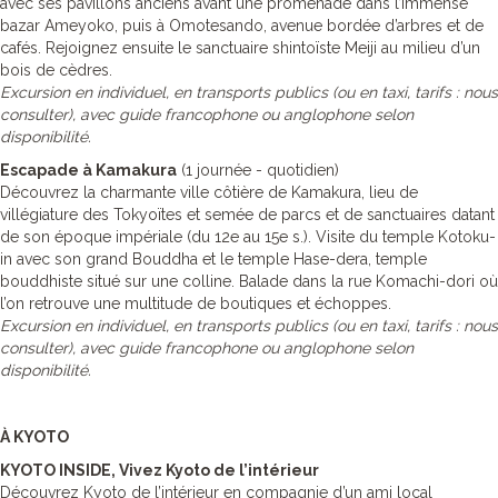
avec ses pavillons anciens avant une promenade dans l’immense
bazar Ameyoko, puis à Omotesando, avenue bordée d’arbres et de
cafés. Rejoignez ensuite le sanctuaire shintoïste Meiji au milieu d’un
bois de cèdres.
Excursion en individuel, en transports publics (ou en taxi, tarifs : nous
consulter), avec guide francophone ou anglophone selon
disponibilité.
Escapade à Kamakura
(1 journée - quotidien)
Découvrez la charmante ville côtière de Kamakura, lieu de
villégiature des Tokyoïtes et semée de parcs et de sanctuaires datant
de son époque impériale (du 12e au 15e s.). Visite du temple Kotoku-
in avec son grand Bouddha et le temple Hase-dera, temple
bouddhiste situé sur une colline. Balade dans la rue Komachi-dori où
l’on retrouve une multitude de boutiques et échoppes.
Excursion en individuel, en transports publics (ou en taxi, tarifs : nous
consulter), avec guide francophone ou anglophone selon
disponibilité.
À KYOTO
KYOTO INSIDE, Vivez Kyoto de l’intérieur
Découvrez Kyoto de l’intérieur en compagnie d’un ami local