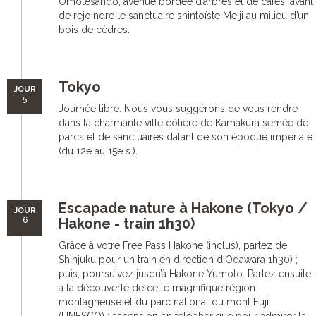
Omotesando, avenue bordée d’arbres et de cafés, avant
de rejoindre le sanctuaire shintoïste Meiji au milieu d’un
bois de cèdres.
Tokyo
JOUR
5
Journée libre. Nous vous suggérons de vous rendre
dans la charmante ville côtière de Kamakura semée de
parcs et de sanctuaires datant de son époque impériale
(du 12e au 15e s.).
Escapade nature à Hakone (Tokyo /
JOUR
6
Hakone - train 1h30)
Grâce à votre Free Pass Hakone (inclus), partez de
Shinjuku pour un train en direction d’Odawara 1h30) ;
puis, poursuivez jusqu’à Hakone Yumoto. Partez ensuite
à la découverte de cette magnifique région
montagneuse et du parc national du mont Fuji