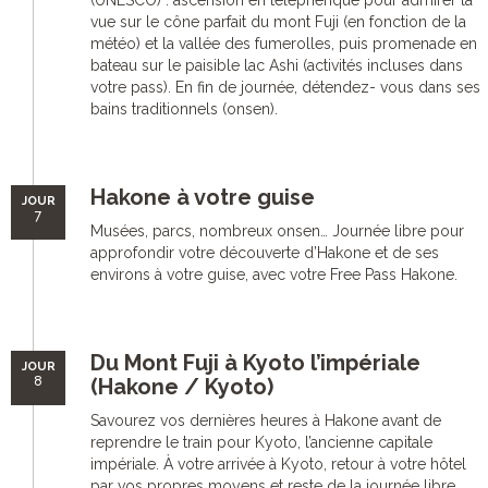
(UNESCO) : ascension en téléphérique pour admirer la
vue sur le cône parfait du mont Fuji (en fonction de la
météo) et la vallée des fumerolles, puis promenade en
bateau sur le paisible lac Ashi (activités incluses dans
votre pass). En fin de journée, détendez- vous dans ses
bains traditionnels (onsen).
Hakone à votre guise
JOUR
7
Musées, parcs, nombreux onsen… Journée libre pour
approfondir votre découverte d’Hakone et de ses
environs à votre guise, avec votre Free Pass Hakone.
Du Mont Fuji à Kyoto l’impériale
JOUR
8
(Hakone / Kyoto)
Savourez vos dernières heures à Hakone avant de
reprendre le train pour Kyoto, l’ancienne capitale
impériale. À votre arrivée à Kyoto, retour à votre hôtel
par vos propres moyens et reste de la journée libre.