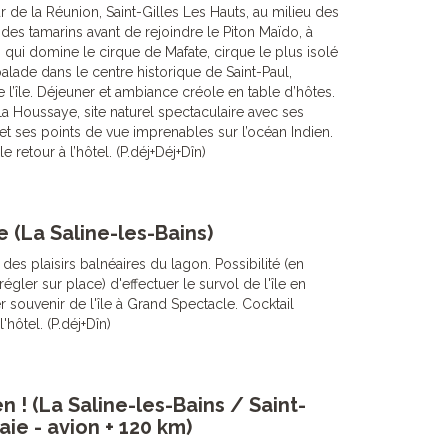
 de la Réunion, Saint-Gilles Les Hauts, au milieu des
es tamarins avant de rejoindre le Piton Maïdo, à
 qui domine le cirque de Mafate, cirque le plus isolé
balade dans le centre historique de Saint-Paul,
’île. Déjeuner et ambiance créole en table d’hôtes.
La Houssaye, site naturel spectaculaire avec ses
 et ses points de vue imprenables sur l’océan Indien.
e retour à l’hôtel. (P.déj+Déj+Dîn)
e (La Saline-les-Bains)
 des plaisirs balnéaires du lagon. Possibilité (en
régler sur place) d'effectuer le survol de l'île en
 souvenir de l'île à Grand Spectacle. Cocktail
l'hôtel. (P.déj+Dîn)
en ! (La Saline-les-Bains / Saint-
ie - avion + 120 km)