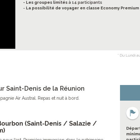
- Les groupes limités
à 14 participants
-
La possibilité de voyager en classe Economy Premium
* Du Lundi au
ur Saint-Denis de la Réunion
agnie Air Austral. Repas et nuit à bord.
 Bourbon (Saint-Denis / Salazie /
Départ
m)
minimu
partic