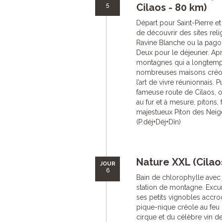
5
Cilaos - 80 km)
Départ pour Saint-Pierre et
de découvrir des sites re
Ravine Blanche ou la pagode
Deux pour le déjeuner. Apr
montagnes qui a longtemps é
nombreuses maisons créol
l’art de vivre réunionnais.
fameuse route de Cilaos, o
au fur et à mesure, pitons,
majestueux Piton des Neiges.
(P.déj+Déj+Dîn)
Nature XXL (Cilaos
JOUR
6
Bain de chlorophylle avec
station de montagne. Excur
ses petits vignobles accr
pique-nique créole au feu 
cirque et du célèbre vin de