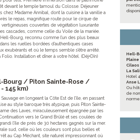
te pour l’est. Première immersion dans le patrimoine
mentio
arrêt devant le temple tamoul du Colosse. Déjeuner
disponi
es chez Madame Annibal, dont la cuisine à la vanille a
près le repas, magnifique route pour le cirque de
 vertigineuses couvertes de végétation luxuriante
ntes cascades, comme celle du Voile de la mariée.
 à Hell-Bourg, reconnu comme l’un des plus beaux
 dans les ruelles bordées d’authentiques cases
ux exubérants et où le temps semble s’être arrêté.
Hell-
Folio. Installation et dîner à votre hôtel. (Déj+Dîn)
Plaine
Cilaos
La Sal
Hotel 4
l-Bourg / Piton Sainte-Rose /
Anse L
 - 145 km)
Ou hôt
de non 
 Sauvage en longeant la Côte Est de l’île, en passant
normes
ise au style baroque très atypique, puis Piton Sainte-
Dame des Laves, miraculeusement épargnée par les
Continuation vers le Grand Brûlé et ses coulées de
randi l’île de près de 30 hectares gagnés sur la mer.
rale sud, celle où les couleurs sont plus belles et
 arrêt au Cap Méchant, site naturel impressionnant où