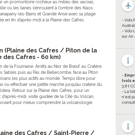
sur un promontoire rocheux au milieu des vacoas,
lle où les lianes s’enroulent à l’ombre des filaos
Manapany-les-Bains et Grande Anse avec sa plage
e en fin d’après-midi à la Plaine des Cafres.
- Vols 
Austral
- Vols
sur Air
 (Plaine des Cafres / Piton de la
e des Cafres - 60 km)
on de la Fournaise. Arrêts au Nez de Bœuf, au Cratère
s Sables puis au Pas de Bellecombe, face au Piton
-
Empr
volcans les plus actifs au monde. Temps libre pour
(vols 
eux ou effectuer une petite marche jusqu’au cratère du
3,8 t 
ldera. Retour sur la Plaine des Cafres, pour un
- La li
d’après-midi, visite guidée de la Cité du Volcan,
n'est p
novant pour mieux comprendre la volcanologie.
consul
laine des Cafres / Saint-Pierre /