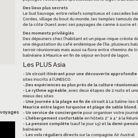
Des lieux plus secrets
Le Sud Sauvage, entre reliefs somptueux et cascades baig
Cordes, village du bout du monde, les temples tamouls de 
de la côte Ouest avec ses paysages de canne à sucre et 
Des moments privilégiés
Des déjeuners chez l’habitant et un pique-nique créole dan
une dégustation du café endémique de l’île, plusieurs bal
terroir réunionnais mais aussi sa flore entre chemins de tr
balnéaire à Maurice en fin de séjour en bord de lagon.
Les PLUS Asia
-
Un circuit itinérant pour une découverte approfondie 
sites inscrits à l’UNESCO.
-,
Des expériences au plus près de la culture réunionnai
- Le rythme agréable
, avec deux étapes de 2 nuits et une
mieux des sites
-
Une journée à la plage en fin de circuit
à La Saline-les-B
Maurice entre lagon turquoise et plage de sable blond.
s voyages
-
Un service de conciergerie
pour organiser votre journée
-
L’hébergement confortable
en hôtels 2* à 4* à la Réuni
-
La pension complète
(sauf le jour 15) et
la demi-pensi
balnéaire
-
Les vols réguliers directs
sur la compagnie Air Austral