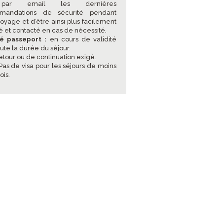
ar email les dernières
mandations de sécurité pendant
voyage et d’être ainsi plus facilement
sé et contacté en cas de nécessité.
té passeport :
en cours de validité
ute la durée du séjour.
retour ou de continuation exigé.
Pas de visa pour les séjours de moins
ois.