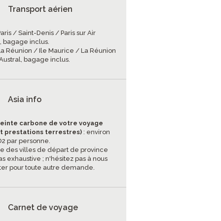
Transport aérien
Paris / Saint-Denis / Paris sur Air
, bagage inclus.
 La Réunion / Ile Maurice / La Réunion
 Austral, bagage inclus.
Asia info
einte carbone de votre voyage
et prestations terrestres)
: environ
CO2 par personne.
ste des villes de départ de province
as exhaustive ; n'hésitez pas à nous
ter pour toute autre demande.
Carnet de voyage