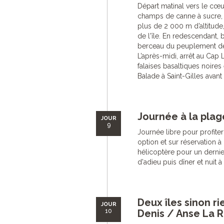
Départ matinal vers le cœur
champs de canne à sucre, d
plus de 2 000 m d’altitude,
de l'île. En redescendant, 
berceau du peuplement de l
L’après-midi, arrêt au Cap 
falaises basaltiques noires
Balade à Saint-Gilles avant l
Journée à la plag
JOUR
9
Journée libre pour profiter
option et sur réservation à 
hélicoptère pour un dernier
d'adieu puis dîner et nuit à 
Deux îles sinon ri
JOUR
10
Denis / Anse La Ra