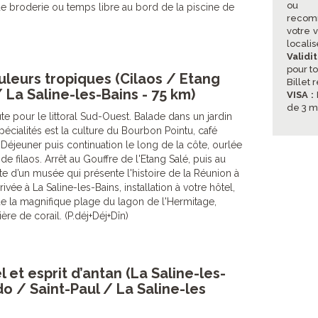
ou p
de broderie ou temps libre au bord de la piscine de
recom
votre 
locali
Validi
pour to
uleurs tropiques (Cilaos / Etang
Billet 
 La Saline-les-Bains - 75 km)
VISA :
de 3 m
ute pour le littoral Sud-Ouest. Balade dans un jardin
écialités est la culture du Bourbon Pointu, café
éjeuner puis continuation le long de la côte, ourlée
de filaos. Arrêt au Gouffre de l'Etang Salé, puis au
ite d’un musée qui présente l'histoire de la Réunion à
rivée à La Saline-les-Bains, installation à votre hôtel,
e la magnifique plage du lagon de l'Hermitage,
ère de corail. (P.déj+Déj+Dîn)
 et esprit d’antan (La Saline-les-
do / Saint-Paul / La Saline-les