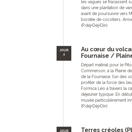
les vagues se fracassent 
dans une plantation de vani
avant de poursuivre vers 
bordée de cocotiers. Arrivé
(P.déj+Déj+Dîn)
Au cœur du volcan
JOUR
4
Fournaise / Plain
Départ matinal pour le Pit
Commerson, à la Plaine de
de la Fournaise, l’un des 
profiter de la force des li
Formica Léo à travers la ca
déjeuner typique. En début 
musée particulièrement in
(P.déj+Déj+Dîn)
Terres créoles (P
JOUR