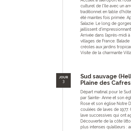
Accueil à l’aéroport et rou
culturel de l'île avec un 
traditionnel en table d’hôt
été maintes fois primée. A
Salazie. Le long de gorges
jaillissent d’impressionna
Arrivée dans l’après-midi
villages de France. Balade
créoles aux jardins tropica
Visite de la charmante Villa 
Sud sauvage (Hel
JOUR
3
Plaine des Cafres
Départ matinal pour le Sud
par Sainte- Anne et son égl
Rose et son église Notre 
coulées de laves de 1977. 
lave successives qui ont ag
Découverte de la côte litto
plus intenses qu’ailleurs :