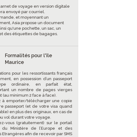
carnet de voyage en version digitale
era envoyé par courriel.
mande, et moyennant un
ment, Asia propose un document
insi qu'une pochette, un sac, un
et des étiquettes de bagages.
Formalités pour l'île
Maurice
tions pour les ressortissants français
ment, en possession d’un passeport
pe ordinaire, en parfait état,
rtant un nombre de pages vierges
nt (au minimum 2 face à face).
 à emporter/télécharger une copie
re passeport (et de votre visa quand
able) en plus des originaux, en cas de
ou vol durant votre voyage.
vez-vous (gratuitement) sur le portail
e du Ministère de l’Europe et des
es Etrangères afin de recevoir par SMS