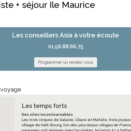
ste + séjour Ile Maurice
Les conseillers Asia à votre écoute
01.56.88.66.75
Programmer un rendez-vous
e voyage
Les temps forts
Des sites incontournables
Les trois cirques de Salazie, Cilaos et Mafate, trois joyau
village de Hell-Bourg, l’un des
plus beaux villages de Franc
paysages volcaniques spectaculaires, le lagon à La Saline