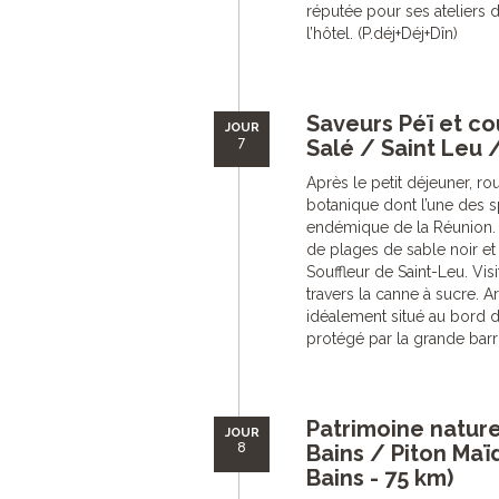
réputée pour ses ateliers 
l’hôtel. (P.déj+Déj+Dîn)
Saveurs Péï et co
JOUR
7
Salé / Saint Leu /
Après le petit déjeuner, ro
botanique dont l’une des sp
endémique de la Réunion. D
de plages de sable noir et 
Souffleur de Saint-Leu. Vis
travers la canne à sucre. Ar
idéalement situé au bord d
protégé par la grande barri
Patrimoine naturel
JOUR
8
Bains / Piton Maï
Bains - 75 km)