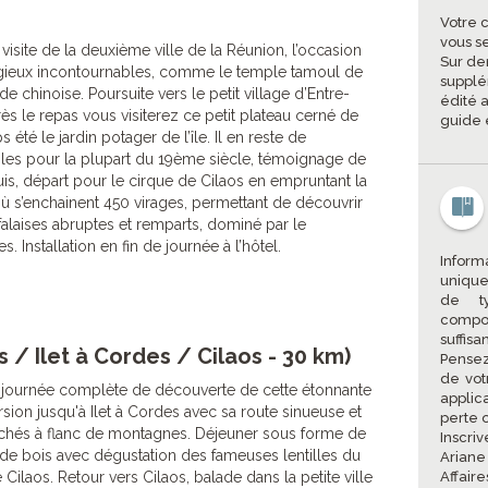
Votre 
vous s
 visite de la deuxième ville de la Réunion, l’occasion
Sur de
ligieux incontournables, comme le temple tamoul de
supplé
 chinoise. Poursuite vers le petit village d’Entre-
édité a
ès le repas vous visiterez ce petit plateau cerné de
guide 
té le jardin potager de l’île. Il en reste de
es pour la plupart du 19ème siècle, témoignage de
 Puis, départ pour le cirque de Cilaos en empruntant la
ù s’enchainent 450 virages, permettant de découvrir
 falaises abruptes et remparts, dominé par le
 Installation en fin de journée à l’hôtel.
Informa
unique
de ty
compo
suffisa
 / Ilet à Cordes / Cilaos - 30 km)
Pensez
de vot
 journée complète de découverte de cette étonnante
applic
sion jusqu'à Ilet à Cordes avec sa route sinueuse et
perte 
ochés à flanc de montagnes. Déjeuner sous forme de
Inscri
de bois avec dégustation des fameuses lentilles du
Arian
 Cilaos. Retour vers Cilaos, balade dans la petite ville
Affair