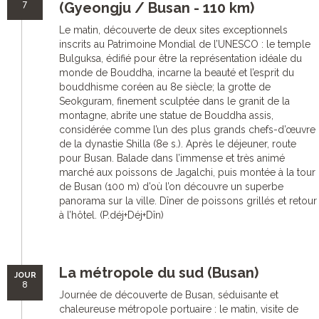
7
(Gyeongju / Busan - 110 km)
Le matin, découverte de deux sites exceptionnels
inscrits au Patrimoine Mondial de l’UNESCO : le temple
Bulguksa, édifié pour être la représentation idéale du
monde de Bouddha, incarne la beauté et l’esprit du
bouddhisme coréen au 8e siècle; la grotte de
Seokguram, finement sculptée dans le granit de la
montagne, abrite une statue de Bouddha assis,
considérée comme l’un des plus grands chefs-d’œuvre
de la dynastie Shilla (8e s.). Après le déjeuner, route
pour Busan. Balade dans l’immense et très animé
marché aux poissons de Jagalchi, puis montée à la tour
de Busan (100 m) d’où l’on découvre un superbe
panorama sur la ville. Dîner de poissons grillés et retour
à l’hôtel. (P.déj+Déj+Dîn)
La métropole du sud (Busan)
JOUR
8
Journée de découverte de Busan, séduisante et
chaleureuse métropole portuaire : le matin, visite de