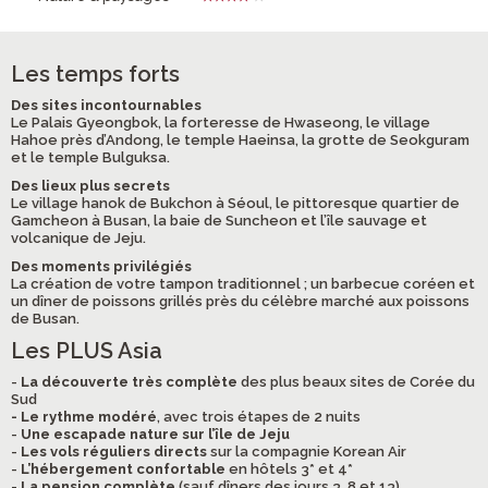
Les temps forts
Des sites incontournables
Le Palais Gyeongbok, la forteresse de Hwaseong, le village
Hahoe près d’Andong, le temple Haeinsa, la grotte de Seokguram
et le temple Bulguksa.
Des lieux plus secrets
Le village hanok de Bukchon à Séoul, le pittoresque quartier de
Gamcheon à Busan, la baie de Suncheon et l’île sauvage et
volcanique de Jeju.
Des moments privilégiés
La création de votre tampon traditionnel ; un barbecue coréen et
un dîner de poissons grillés près du célèbre marché aux poissons
de Busan.
Les PLUS Asia
-
La découverte très complète
des plus beaux sites de Corée du
Sud
- Le rythme modéré
, avec trois étapes de 2 nuits
-
Une escapade nature sur l’île de Jeju
-
Les vols réguliers directs
sur la compagnie Korean Air
-
L’hébergement confortable
en hôtels 3* et 4*
-
La pension complète
(sauf dîners des jours 3, 8 et 13)