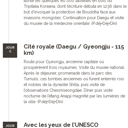
abrite les quelques 80 000 tablettes en bois du
Tripitaka Koreana, dont l’écriture débuta en 1236 dans le
but d’invoquer la protection de Bouddha face aux
invasions mongoles. Continuation pour Daegu et visite
du musée de la médecine orientale. (P.déj+Déj+Dîn)
Cité royale (Daegu / Gyeongju - 115
JOUR
6
km)
Route pour Gyeongju, ancienne capitale où
prospérèrent trois royaumes. Visite du musée national.
Après le déjeuner, promenade dans le parc des
Tumulis, ces tombes anciennes où furent enterrés rois
et nobles de la dynastie Shilla, puis visite de
l’observatoire Cheomseongdae. Dîner puis visite
nocturne de l’étang Anapji magnifié par les lumières de
la ville. (P.déj+Déj+Dîn)
Avec les yeux de l’UNESCO
JOUR