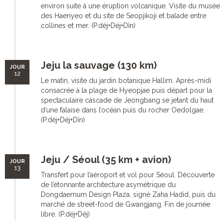
environ suite à une éruption volcanique. Visite du musée
des Haenyeo et du site de Seopjikoji et balade entre
collines et mer. (P.déj+Déj+Dîn)
Jeju la sauvage (130 km)
JOUR
12
Le matin, visite du jardin botanique Hallim. Après-midi
consacrée à la plage de Hyeopjae puis départ pour la
spectaculaire cascade de Jeongbang se jetant du haut
d’une falaise dans l’océan puis du rocher Oedolgae.
(P.déj+Déj+Dîn)
Jeju / Séoul (35 km + avion)
JOUR
13
Transfert pour l’aéroport et vol pour Séoul. Découverte
de l’étonnante architecture asymétrique du
Dongdaemum Design Plaza, signé Zaha Hadid, puis du
marché de street-food de Gwangjang. Fin de journée
libre. (P.déj+Déj)