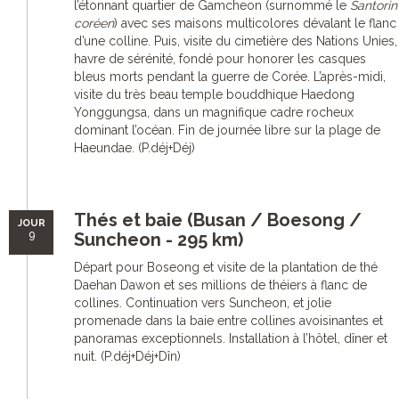
l’étonnant quartier de Gamcheon (surnommé le
Santorin
coréen
) avec ses maisons multicolores dévalant le flanc
d’une colline. Puis, visite du cimetière des Nations Unies,
havre de sérénité, fondé pour honorer les casques
bleus morts pendant la guerre de Corée. L’après-midi,
visite du très beau temple bouddhique Haedong
Yonggungsa, dans un magnifique cadre rocheux
dominant l’océan. Fin de journée libre sur la plage de
Haeundae. (P.déj+Déj)
Thés et baie (Busan / Boesong /
JOUR
9
Suncheon - 295 km)
Départ pour Boseong et visite de la plantation de thé
Daehan Dawon et ses millions de théiers à flanc de
collines. Continuation vers Suncheon, et jolie
promenade dans la baie entre collines avoisinantes et
panoramas exceptionnels. Installation à l’hôtel, dîner et
nuit. (P.déj+Déj+Dîn)