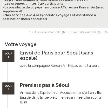
-
Les groupes limités
à 20 participants
- La possibilité de
voyager en classe Affaires
sur Korean Air (avec
supplément)
-
Nos services
Allô Asia 24/24
infos voyages et assistance à
destination (nous consulter)
* Du Lundi au Vendredi : 9h - 18h Samedi (sauf été) : 9h - 17h
Votre voyage
Envol de Paris pour Séoul (sans
JOUR
1
escale)
avec la compagnie Korean Air. Repas et nuit à bord.
Premiers pas à Séoul
JOUR
2
Arrivée dans l’après-midi. Accueil et transfert en ville.
Balade dans la rue piétonne très animée d’Insadong.
(Dîn)