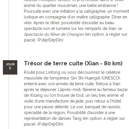
animé du quartier musulman, une belle ambiance !
Poursuite avec une initiation à la calligraphie, un moment
ludique en compagnie d’un maître calligraphe. Dîner en
ville. Après le dîner, possibilité d’assister au beau
spectacle son et lumière sur les remparts de Xian, le
Spectacle du Rêve de Chang’an
(en option, à régler sur
place). (P.déj+Déj+Dîn)
Trésor de terre cuite (Xian - 80 km)
JOUR
8
Route pour Lintong où vous découvrirez le célèbre
mausolée de l’empereur Qin Shi Huangdi (UNESCO),
enterré avec son armée de terre cuite. Retour à Xian
après le déjeuner. L’après-midi, flânerie au fameux bazar
de Xicang où l’on trouve de tout, un lieu très animé, et
visite d’une manufacture de jade, puis retour à l’hôtel
pour une pause détente. Le soir, banquet de raviolis,
spécialité de la région. Possibilité d’assister à une
représentation de danses Tang (en option, à régler sur
place). (P.déj+Déj+Dîn)