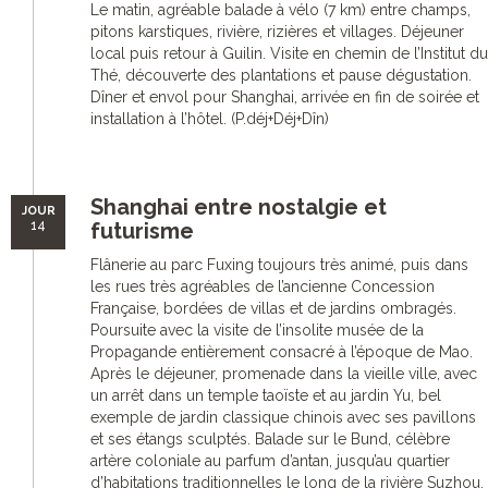
Le matin, agréable balade à vélo (7 km) entre champs,
pitons karstiques, rivière, rizières et villages. Déjeuner
local puis retour à Guilin. Visite en chemin de l’Institut du
Thé, découverte des plantations et pause dégustation.
Dîner et envol pour Shanghai, arrivée en fin de soirée et
installation à l’hôtel. (P.déj+Déj+Dîn)
Shanghai entre nostalgie et
JOUR
14
futurisme
Flânerie au parc Fuxing toujours très animé, puis dans
les rues très agréables de l’ancienne Concession
Française, bordées de villas et de jardins ombragés.
Poursuite avec la visite de l’insolite musée de la
Propagande entièrement consacré à l’époque de Mao.
Après le déjeuner, promenade dans la vieille ville, avec
un arrêt dans un temple taoïste et au jardin Yu, bel
exemple de jardin classique chinois avec ses pavillons
et ses étangs sculptés. Balade sur le Bund, célèbre
artère coloniale au parfum d’antan, jusqu’au quartier
d’habitations traditionnelles le long de la rivière Suzhou,