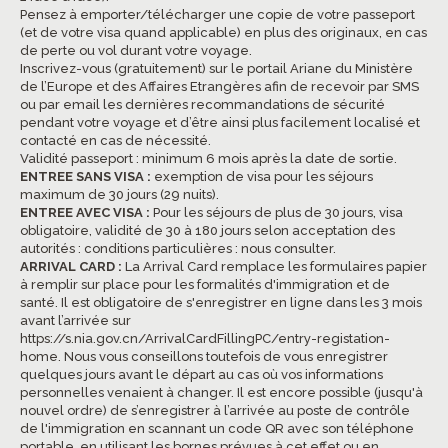
Pensez à emporter/télécharger une copie de votre passeport
(et de votre visa quand applicable) en plus des originaux, en cas
de perte ou vol durant votre voyage.
Inscrivez-vous (gratuitement) sur le portail Ariane du Ministère
de l’Europe et des Affaires Etrangères afin de recevoir par SMS
ou par email les dernières recommandations de sécurité
pendant votre voyage et d’être ainsi plus facilement localisé et
contacté en cas de nécessité.
Validité passeport : minimum 6 mois après la date de sortie.
ENTREE SANS VISA :
exemption de visa pour les séjours
maximum de 30 jours (29 nuits).
ENTREE AVEC VISA :
Pour les séjours de plus de 30 jours, visa
obligatoire, validité de 30 à 180 jours selon acceptation des
autorités : conditions particulières : nous consulter.
ARRIVAL CARD :
La Arrival Card remplace les formulaires papier
à remplir sur place pour les formalités d'immigration et de
santé. Il est obligatoire de s'enregistrer en ligne dans les 3 mois
avant l’arrivée sur
https://s.nia.gov.cn/ArrivalCardFillingPC/entry-registation-
home
. Nous vous conseillons toutefois de vous enregistrer
quelques jours avant le départ au cas où vos informations
personnelles venaient à changer. Il est encore possible (jusqu'à
nouvel ordre) de s’enregistrer à l’arrivée au poste de contrôle
de l'immigration en scannant un code QR avec son téléphone
portable, en utilisant les bornes prévues à cet effet ou en