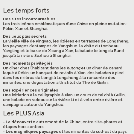
Les temps forts
Des sites incontournables
Les trois icônes emblématiques d’une Chine en pleine mutation :
Pékin, Xian et Shanghai.
Des lieux plus secrets
La vieille ville de Pingyao, les rizières en terrasses de Longsheng,
les paysages d’estampes de Yangshuo, la visite du tombeau
Yangling et le bazar de Xicang à Xian, la balade le long du Bund
jusqu’à la rivière Suzhou à Shanghai.
Des moments privilégiés
Un dîner chez l’habitant dans les
hutong
et un dîner de canard
laqué à Pékin, un banquet de raviolis à Xian, des balades à pied
dans les rizières de Longji à Longsheng à la rencontre des
minorités, une dégustation à l’Institut du Thé de Guilin.
Des expériences originales
Une initiation à la calligraphie à Xian, un cours de tai chi à Guilin,
une balade en radeau sur la rivière Li et à vélo entre rivière et
campagne autour de Yangshuo.
Les PLUS Asia
-
La découverte autrement de la Chine
, entre site-phares et
étapes hors sentiers
-
Les magnifiques paysages
et les minorités du sud-est du pays