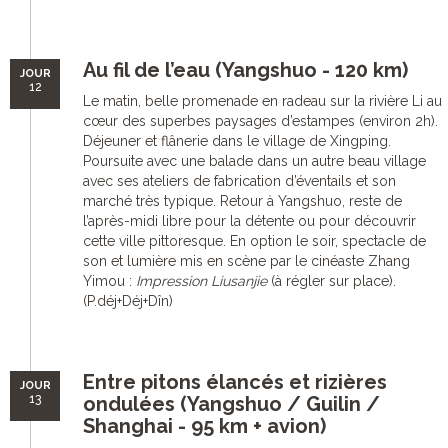
Au fil de l’eau (Yangshuo - 120 km)
JOUR
12
Le matin, belle promenade en radeau sur la rivière Li au
cœur des superbes paysages d’estampes (environ 2h).
Déjeuner et flânerie dans le village de Xingping.
Poursuite avec une balade dans un autre beau village
avec ses ateliers de fabrication d’éventails et son
marché très typique. Retour à Yangshuo, reste de
l’après-midi libre pour la détente ou pour découvrir
cette ville pittoresque. En option le soir, spectacle de
son et lumière mis en scène par le cinéaste Zhang
Yimou :
Impression Liusanjie
(à régler sur place).
(P.déj+Déj+Dîn)
Entre pitons élancés et rizières
JOUR
13
ondulées (Yangshuo / Guilin /
Shanghai - 95 km + avion)