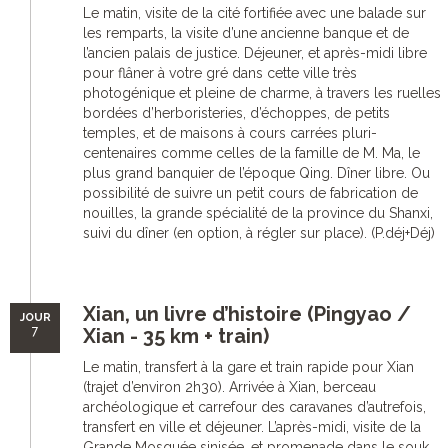
Le matin, visite de la cité fortifiée avec une balade sur
les remparts, la visite d’une ancienne banque et de
l’ancien palais de justice. Déjeuner, et après-midi libre
pour flâner à votre gré dans cette ville très
photogénique et pleine de charme, à travers les ruelles
bordées d’herboristeries, d’échoppes, de petits
temples, et de maisons à cours carrées pluri-
centenaires comme celles de la famille de M. Ma, le
plus grand banquier de l’époque Qing. Dîner libre. Ou
possibilité de suivre un petit cours de fabrication de
nouilles, la grande spécialité de la province du Shanxi,
suivi du dîner (en option, à régler sur place). (P.déj+Déj)
Xian, un livre d’histoire (Pingyao /
JOUR
7
Xian - 35 km + train)
Le matin, transfert à la gare et train rapide pour Xian
(trajet d’environ 2h30). Arrivée à Xian, berceau
archéologique et carrefour des caravanes d’autrefois,
transfert en ville et déjeuner. L’après-midi, visite de la
Grande Mosquée sinisée, et promenade dans le souk