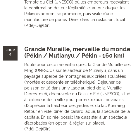
Temple du Ciel (UNESCO) où les empereurs recevaient
la confirmation de leur légitimité, et autour duquel les
Pékinois adorent se promener, puis visite d’une
manufacture de perles. Dîner dans un restaurant local.
(P.déj+Déj+Dîn)
Grande Muraille, merveille du monde
JOUR
4
(Pékin / Mutianyu / Pékin - 160 km)
Route pour cette merveille qu’est la Grande Muraille des
Ming (UNESCO), sur le secteur de Mutianyu, dans un
paysage superbe de montagnes aux crêtes sculptées
(montée et descente en téléphérique). Déjeuner de
poisson grillé dans un village au pied de la Muraille.
L’après-midi, découverte du Palais d’Eté (UNESCO), situé
à l’extérieur de la ville pour permettre aux souverains
d’apprécier la fraîcheur des jardins et du lac Kunming.
Retour en ville, dîner de canard laqué, la spécialité de la
capitale. En soirée, possibilité d’assister à un spectacle
d’acrobaties (en option, à régler sur place).
(P.déj+Déj+Dîn)