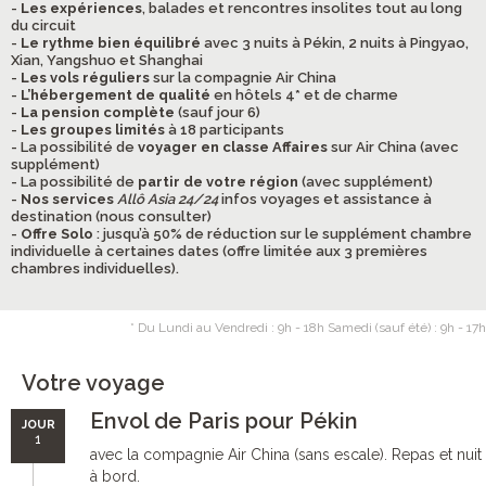
-
Les expériences
, balades et rencontres insolites tout au long
du circuit
-
Le rythme bien équilibré
avec 3 nuits à Pékin, 2 nuits à Pingyao,
Xian, Yangshuo et Shanghai
-
Les vols réguliers
sur la compagnie Air China
-
L’hébergement de qualité
en hôtels 4* et de charme
-
La pension complète
(sauf jour 6)
-
Les groupes limités
à 18 participants
- La possibilité de
voyager en classe Affaires
sur Air China (avec
supplément)
- La possibilité de
partir de votre région
(avec supplément)
-
Nos services
Allô Asia 24/24
infos voyages et assistance à
destination (nous consulter)
-
Offre Solo
: jusqu’à 50% de réduction sur le supplément chambre
individuelle à certaines dates (offre limitée aux 3 premières
chambres individuelles).
* Du Lundi au Vendredi : 9h - 18h Samedi (sauf été) : 9h - 17h
Votre voyage
Envol de Paris pour Pékin
JOUR
1
avec la compagnie Air China (sans escale). Repas et nuit
à bord.