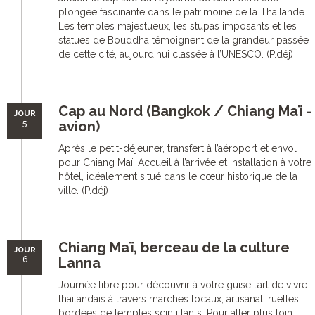
plongée fascinante dans le patrimoine de la Thaïlande.
Les temples majestueux, les stupas imposants et les
statues de Bouddha témoignent de la grandeur passée
de cette cité, aujourd’hui classée à l’UNESCO. (P.déj)
Cap au Nord (Bangkok / Chiang Maï -
JOUR
5
avion)
Après le petit-déjeuner, transfert à l’aéroport et envol
pour Chiang Maï. Accueil à l’arrivée et installation à votre
hôtel, idéalement situé dans le cœur historique de la
ville. (P.déj)
Chiang Maï, berceau de la culture
JOUR
6
Lanna
Journée libre pour découvrir à votre guise l’art de vivre
thaïlandais à travers marchés locaux, artisanat, ruelles
bordées de temples scintillants. Pour aller plus loin