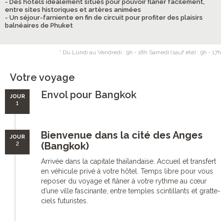
- Des hôtels idéalement situés pour pouvoir flâner facilement,
entre sites historiques et artères animées
- Un séjour-farniente en fin de circuit pour profiter des plaisirs
balnéaires de Phuket
* Du Lundi au Vendredi : 9h - 18h Samedi (sauf été) : 9h - 17h
Votre voyage
Envol pour Bangkok
JOUR
1
Bienvenue dans la cité des Anges
JOUR
2
(Bangkok)
Arrivée dans la capitale thaïlandaise. Accueil et transfert
en véhicule privé à votre hôtel. Temps libre pour vous
reposer du voyage et flâner à votre rythme au cœur
d’une ville fascinante, entre temples scintillants et gratte-
ciels futuristes.