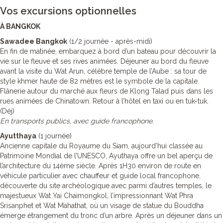
Vos excursions optionnelles
À BANGKOK
Sawadee Bangkok
(1/2 journée - après-midi)
En fin de matinée, embarquez à bord d’un bateau pour découvrir la
vie sur le fleuve et ses rives animées. Déjeuner au bord du fleuve
avant la visite du Wat Arun, célèbre temple de l’Aube : sa tour de
style khmer haute de 82 mètres est le symbole de la capitale.
Flânerie autour du marché aux fleurs de Klong Talad puis dans les
rues animées de Chinatown. Retour à l’hôtel en taxi ou en tuk-tuk.
(Déj)
En transports publics, avec guide francophone.
Ayutthaya
(1 journée)
Ancienne capitale du Royaume du Siam, aujourd’hui classée au
Patrimoine Mondial de l’UNESCO, Ayuthaya offre un bel aperçu de
l’architecture du 14ème siècle. Après 1H30 environ de route en
véhicule particulier avec chauffeur et guide local francophone,
découverte du site archéologique avec parmi d’autres temples, le
majestueux Wat Yai Chaimongkol, l’impressionnant Wat Phra
Srisanphet et Wat Mahathat, où un visage de statue du Bouddha
émerge étrangement du tronc d’un arbre. Après un déjeuner dans un