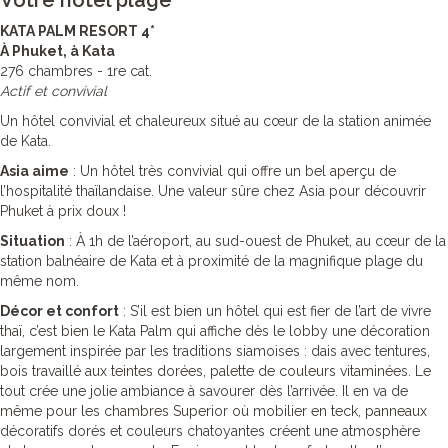
Votre hôtel plage
KATA PALM RESORT 4*
À Phuket, à Kata
276 chambres - 1re cat.
Actif et convivial
Un hôtel convivial et chaleureux situé au cœur de la station animée
de Kata.
Asia aime
: Un hôtel très convivial qui offre un bel aperçu de
l’hospitalité thaïlandaise. Une valeur sûre chez Asia pour découvrir
Phuket à prix doux !
Situation
: À 1h de l’aéroport, au sud-ouest de Phuket, au cœur de la
station balnéaire de Kata et à proximité de la magnifique plage du
même nom.
Décor et confort
: S’il est bien un hôtel qui est fier de l’art de vivre
thaï, c’est bien le Kata Palm qui affiche dès le lobby une décoration
largement inspirée par les traditions siamoises : dais avec tentures,
bois travaillé aux teintes dorées, palette de couleurs vitaminées. Le
tout crée une jolie ambiance à savourer dès l’arrivée. Il en va de
même pour les chambres Superior où mobilier en teck, panneaux
décoratifs dorés et couleurs chatoyantes créent une atmosphère