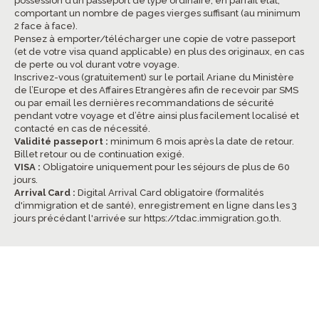
possession d’un passeport de type ordinaire, en parfait état,
comportant un nombre de pages vierges suffisant (au minimum
2 face à face).
Pensez à emporter/télécharger une copie de votre passeport
(et de votre visa quand applicable) en plus des originaux, en cas
de perte ou vol durant votre voyage.
Inscrivez-vous (gratuitement) sur le portail Ariane du Ministère
de l’Europe et des Affaires Etrangères afin de recevoir par SMS
ou par email les dernières recommandations de sécurité
pendant votre voyage et d’être ainsi plus facilement localisé et
contacté en cas de nécessité.
Validité passeport :
minimum 6 mois après la date de retour.
Billet retour ou de continuation exigé.
VISA :
Obligatoire uniquement pour les séjours de plus de 60
jours.
Arrival Card :
Digital Arrival Card obligatoire (formalités
d'immigration et de santé), enregistrement en ligne dans les 3
jours précédant l'arrivée sur
https://tdac.immigration.go.th
.