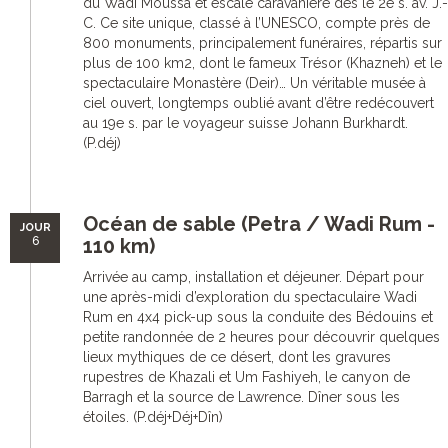
du Wadi Moussa et escale caravanière dès le 2e s. av. J.-
C. Ce site unique, classé à l’UNESCO, compte près de
800 monuments, principalement funéraires, répartis sur
plus de 100 km2, dont le fameux Trésor (Khazneh) et le
spectaculaire Monastère (Deir)… Un véritable musée à
ciel ouvert, longtemps oublié avant d’être redécouvert
au 19e s. par le voyageur suisse Johann Burkhardt.
(P.déj)
Océan de sable (Petra / Wadi Rum -
JOUR
6
110 km)
Arrivée au camp, installation et déjeuner. Départ pour
une après-midi d’exploration du spectaculaire Wadi
Rum en 4x4 pick-up sous la conduite des Bédouins et
petite randonnée de 2 heures pour découvrir quelques
lieux mythiques de ce désert, dont les gravures
rupestres de Khazali et Um Fashiyeh, le canyon de
Barragh et la source de Lawrence. Dîner sous les
étoiles. (P.déj+Déj+Dîn)