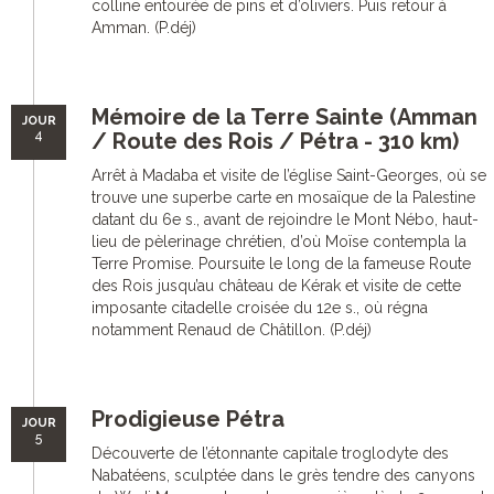
colline entourée de pins et d’oliviers. Puis retour à
Amman. (P.déj)
Mémoire de la Terre Sainte (Amman
JOUR
4
/ Route des Rois / Pétra - 310 km)
Arrêt à Madaba et visite de l’église Saint-Georges, où se
trouve une superbe carte en mosaïque de la Palestine
datant du 6e s., avant de rejoindre le Mont Nébo, haut-
lieu de pèlerinage chrétien, d’où Moïse contempla la
Terre Promise. Poursuite le long de la fameuse Route
des Rois jusqu’au château de Kérak et visite de cette
imposante citadelle croisée du 12e s., où régna
notamment Renaud de Châtillon. (P.déj)
Prodigieuse Pétra
JOUR
5
Découverte de l’étonnante capitale troglodyte des
Nabatéens, sculptée dans le grès tendre des canyons