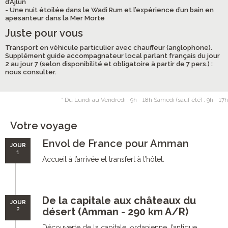
d’Ajlun
- Une nuit étoilée dans le Wadi Rum et l’expérience d’un bain en
apesanteur dans la Mer Morte
Juste pour vous
Transport en véhicule particulier avec chauffeur (anglophone).
Supplément guide accompagnateur local parlant français du jour
2 au jour 7 (selon disponibilité et obligatoire à partir de 7 pers.) :
nous consulter.
* Du Lundi au Vendredi : 9h - 18h Samedi (sauf été) : 9h - 17h
Votre voyage
Envol de France pour Amman
JOUR
1
Accueil à l’arrivée et transfert à l’hôtel.
De la capitale aux châteaux du
JOUR
2
désert (Amman - 290 km A/R)
Découverte de la capitale jordanienne, l’antique