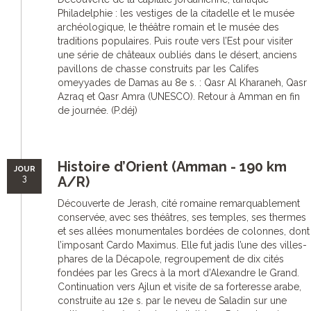
Philadelphie : les vestiges de la citadelle et le musée
archéologique, le théâtre romain et le musée des
traditions populaires. Puis route vers l’Est pour visiter
une série de châteaux oubliés dans le désert, anciens
pavillons de chasse construits par les Califes
omeyyades de Damas au 8e s. : Qasr Al Kharaneh, Qasr
Azraq et Qasr Amra (UNESCO). Retour à Amman en fin
de journée. (P.déj)
Histoire d’Orient (Amman - 190 km
JOUR
3
A/R)
Découverte de Jerash, cité romaine remarquablement
conservée, avec ses théâtres, ses temples, ses thermes
et ses allées monumentales bordées de colonnes, dont
l’imposant Cardo Maximus. Elle fut jadis l’une des villes-
phares de la Décapole, regroupement de dix cités
fondées par les Grecs à la mort d’Alexandre le Grand.
Continuation vers Ajlun et visite de sa forteresse arabe,
construite au 12e s. par le neveu de Saladin sur une