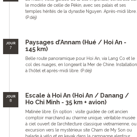
le modèle de celle de Pékin, avec ses palais et ses
temples hérités de la dynastie Nguyen. Après-midi libre.
(P.déj)
Paysages d’Annam (Hué / Hoi An -
JOUR
7
145 km)
Belle route panoramique pour Hoi An, via Lang Co et le
col des nuages, en longeant la Mer de Chine. Installation
à l’hôtel et après-midi libre. (P.déj)
Escale à Hoi An (Hoi An / Danang /
JOUR
8
Ho Chi Minh - 35 km + avion)
Matinée libre. En option : visite guidée de cet ancien
comptoir marchand au charme unique, véritable musée
à ciel ouvert de l’architecture classique vietnamienne, ou
excursion vers le mystérieux site Cham de My Son ou
balade à vélo et en kayak dans la campagne alentour.