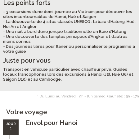
Les points forts
- 3 excursions d’une demi-journée au Vietnam pour découvrir les
sites incontournables de Hanoi, Hué et Saigon
- La découverte de 4 sites classés UNESCO : la baie d’Halong, Hué,
Hoi An et Angkor
- Une nuit à bord d’une jonque traditionnelle en Baie d’Halong
- Une découverte des temples principaux d’Angkor et d’autres
moins connus
- Des journées libres pour flâner ou personnaliser le programme à
votre guise
Juste pour vous
Transport en véhicule particulier avec chauffeur privé. Guides
locaux francophones lors des excursions à Hanoi (J2), Hué (J6) et
Saigon (J10) et au Cambodge.
* Du Lundi au Vendredi : 9h - 18h Samedi (sauf été) : 9h - 17h
Votre voyage
Envol pour Hanoi
JOUR
1