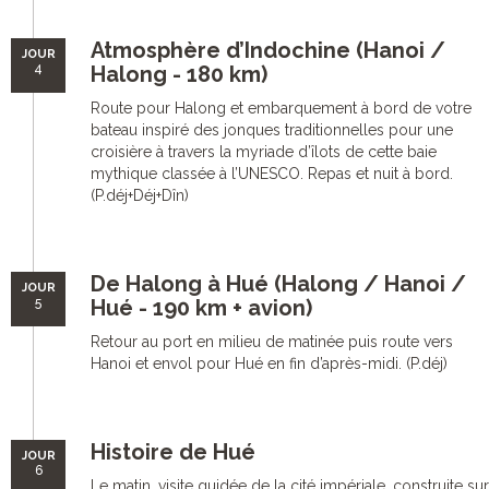
Atmosphère d’Indochine (Hanoi /
JOUR
4
Halong - 180 km)
Route pour Halong et embarquement à bord de votre
bateau inspiré des jonques traditionnelles pour une
croisière à travers la myriade d’îlots de cette baie
mythique classée à l’UNESCO. Repas et nuit à bord.
(P.déj+Déj+Dîn)
De Halong à Hué (Halong / Hanoi /
JOUR
5
Hué - 190 km + avion)
Retour au port en milieu de matinée puis route vers
Hanoi et envol pour Hué en fin d’après-midi. (P.déj)
Histoire de Hué
JOUR
6
Le matin, visite guidée de la cité impériale, construite sur