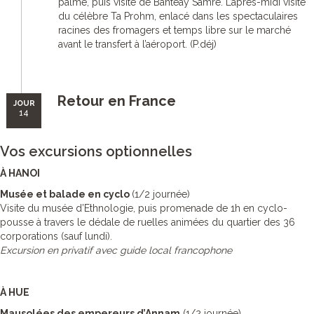
palme, puis visite de Banteay Samre. L’après-midi visite
du célèbre Ta Prohm, enlacé dans les spectaculaires
racines des fromagers et temps libre sur le marché
avant le transfert à l’aéroport. (P.déj)
Retour en France
JOUR
14
Vos excursions optionnelles
À HANOI
Musée et balade en cyclo
(1/2 journée)
Visite du musée d’Ethnologie, puis promenade de 1h en cyclo-
pousse à travers le dédale de ruelles animées du quartier des 36
corporations (sauf lundi).
Excursion en privatif avec guide local francophone
À HUE
Mausolées des empereurs d’Annam
(1/2 journée)